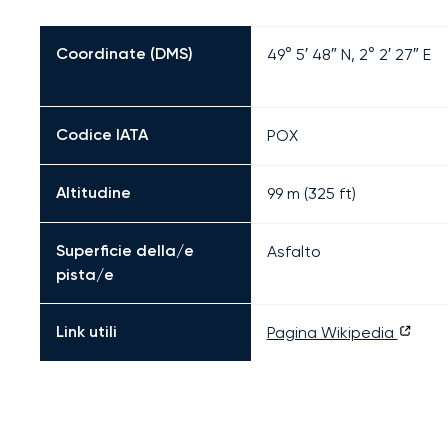
Coordinate (DMS)
49° 5′ 48″ N, 2° 2′ 27″ E
Codice IATA
POX
Altitudine
99 m (325 ft)
Superficie della/e
Asfalto
pista/e
Link utili
Pagina Wikipedia