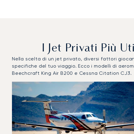
I Jet Privati Più 
Nella scelta di un jet privato, diversi fattori gi
specifiche del tuo viaggio. Ecco i modelli di aer
Beechcraft King Air B200 e Cessna Citation CJ3.
Aerodromo di Pontoise Cormeilles : I 3 modelli di aeromo
Foto dell'aeromobile
Modello di aeromobile
Post
Velocità (km/h)
Velocità (nodi)
Autonomi
Autonomia (NM)