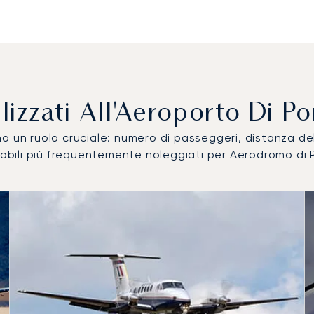
Utilizzati All'Aeroporto Di 
ocano un ruolo cruciale: numero di passeggeri, distanza 
omobili più frequentemente noleggiati per Aerodromo di 
bile più utilizzati per numero di movimenti volo nel 2025
i
a (km)