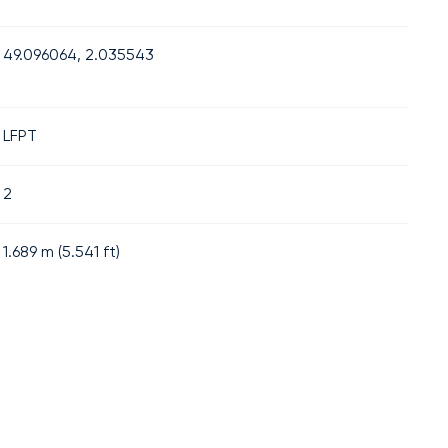
49.096064, 2.035543
LFPT
2
1.689
m (
5.541
ft)