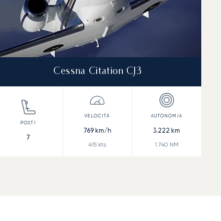
Cessna Citation CJ3
769
km/h
3.222
km
7
415
kts
1.740
NM