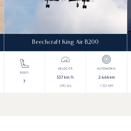
Beechcraft King Air B200
537
km/h
2.446
km
7
290
kts
1.321
NM