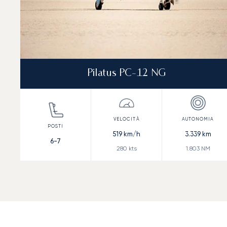
Pilatus PC-12 NG
519
km/h
3.339
km
6-7
280
kts
1.803
NM