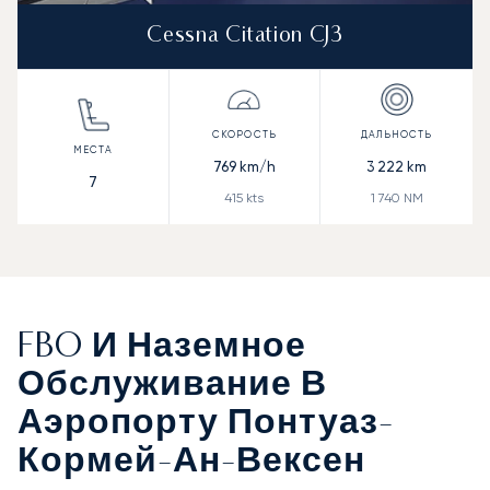
Cessna Citation CJ3
769
km/h
3 222
km
7
415
kts
1 740
NM
FBO И Наземное
Обслуживание В
Аэропорту Понтуаз-
Кормей-Ан-Вексен