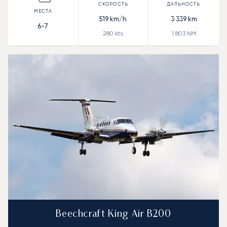
519
km/h
3 339
km
6-7
280
kts
1 803
NM
Beechcraft King Air B200