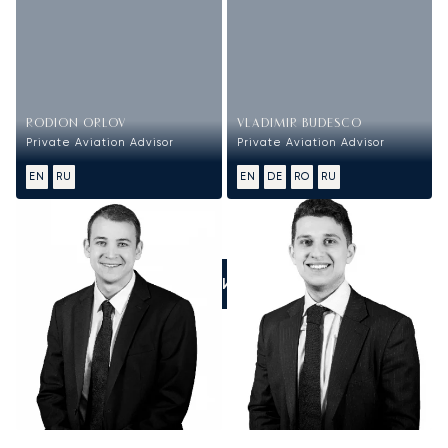
RODION ORLOV
VLADIMIR BUDESCO
Private Aviation Advisor
Private Aviation Advisor
EN
RU
EN
DE
RO
RU
ПОЗВОНИТЕ НАМ