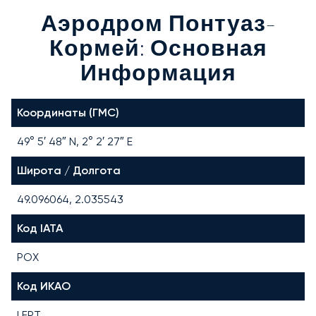
Аэродром Понтуаз-
Кормей: Основная
Информация
Координаты (ГМС)
49° 5′ 48″ N, 2° 2′ 27″ E
Широта / Долгота
49.096064, 2.035543
Код IATA
POX
Код ИКАО
LFPT