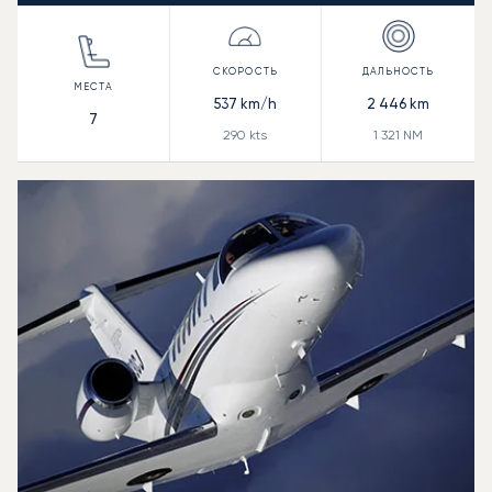
537
km/h
2 446
km
7
290
kts
1 321
NM