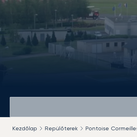
Kezdőlap
Repülőterek
Pontoise Cormeille