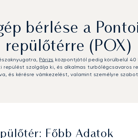
p bérlése a Ponto
repülőtérre (POX)
 északnyugatra,
Párizs
központjától pedig körülbelül 4
i repülést szolgálja ki, és alkalmas turbólégcsavaros 
tva, és kérésre vámkezelést, valamint személyre szabot
pülőtér: Főbb Adatok