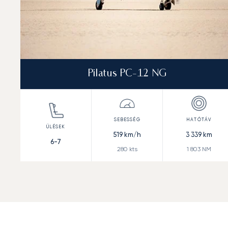
Pilatus PC-12 NG
519
km/h
3 339
km
6-7
280
kts
1 803
NM