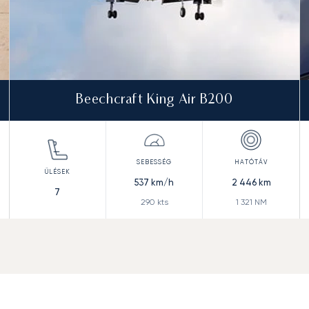
Beechcraft King Air B200
537
km/h
2 446
km
7
290
kts
1 321
NM