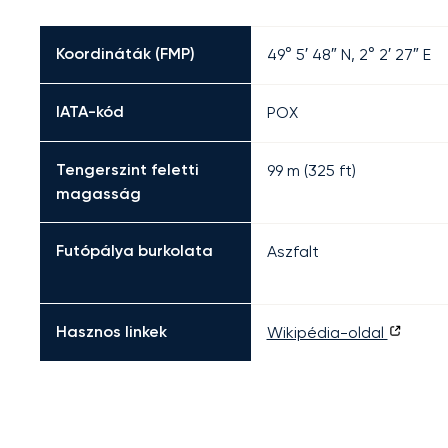
Koordináták (FMP)
49° 5′ 48″ N, 2° 2′ 27″ E
IATA-kód
POX
Tengerszint feletti
99 m (325 ft)
magasság
Futópálya burkolata
Aszfalt
Hasznos linkek
Wikipédia-oldal