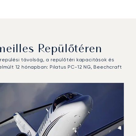
eilles Repülőtéren
epülési távolság, a repülőtéri kapacitások és
elmúlt 12 hónapban: Pilatus PC-12 NG, Beechcraft