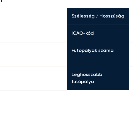
Szélesség / Hosszúság
ICAO-kód
Futópályák száma
Leghosszabb
futópálya