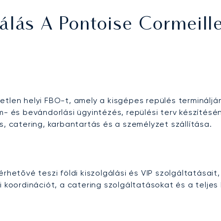
álás A Pontoise Cormeill
tlen helyi FBO-t, amely a kisgépes repülés terminálján
ám- és bevándorlási ügyintézés, repülési terv készíté
s, catering, karbantartás és a személyzet szállítása.
rhetővé teszi földi kiszolgálási és VIP szolgáltatásait
 koordinációt, a catering szolgáltatásokat és a teljes 