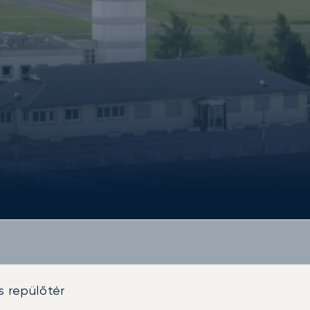
s repülőtér