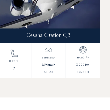
Cessna Citation CJ3
769
km/h
3 222
km
7
415
kts
1 740
NM