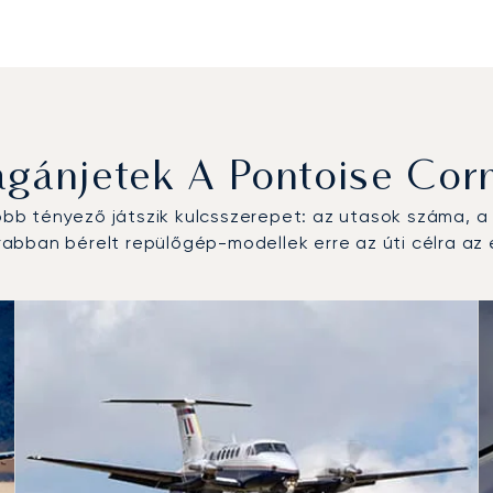
gánjetek A Pontoise Corm
b tényező játszik kulcsszerepet: az utasok száma, a r
bban bérelt repülőgép-modellek erre az úti célra az 
repülőgép-típus a repülési forgalom száma alapján 2025-ben
km)