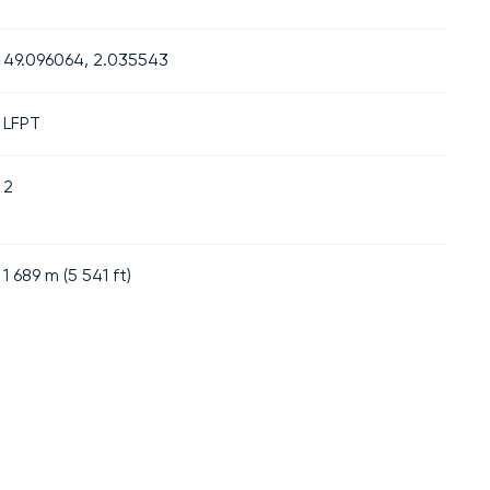
49.096064, 2.035543
LFPT
2
1 689
m (
5 541
ft)