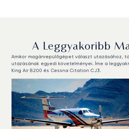
A Leggyakoribb Ma
Amikor magánrepülőgépet választ utazásához, töb
utazásának egyedi követelményei. Íme a leggyakra
King Air B200 és Cessna Citation CJ3.
Pontoise Cormeilles repülőtér : A 3 legtöbbet repült 
Repülőgép fotója
Repülőgép-típus
Ülőhelyek
Sebesség (km/h)
Sebesség (csomó)
Hatótávolság (
Hatótávolság (NM)