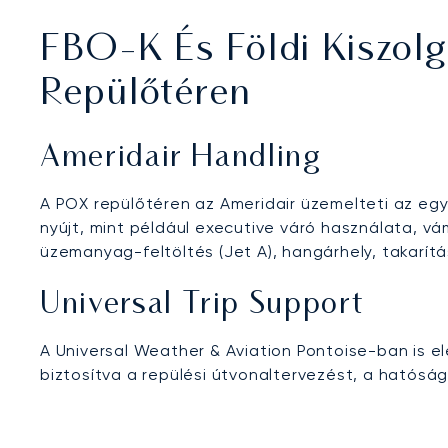
FBO-K És Földi Kiszolg
Repülőtéren
Ameridair Handling
A POX repülőtéren az Ameridair üzemelteti az egye
nyújt, mint például executive váró használata, v
üzemanyag-feltöltés (Jet A), hangárhely, takarítá
Universal Trip Support
A Universal Weather & Aviation Pontoise-ban is elé
biztosítva a repülési útvonaltervezést, a hatósági