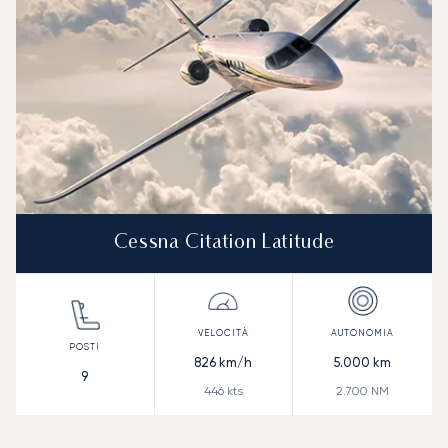
Cessna Citation Latitude
826
km/h
5.000
km
9
446
kts
2.700
NM