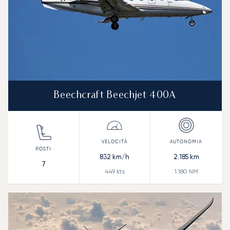
Beechcraft Beechjet 400A
832
km/h
2.185
km
7
449
kts
1.180
NM