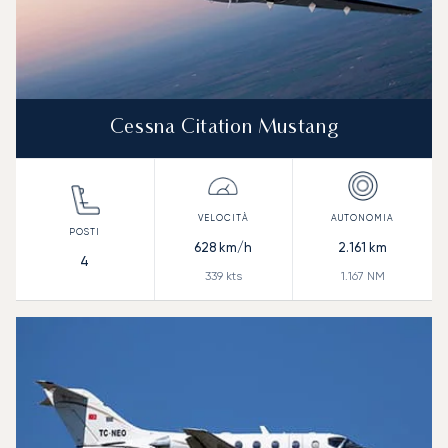
Cessna Citation Mustang
628
km/h
2.161
km
4
339
kts
1.167
NM