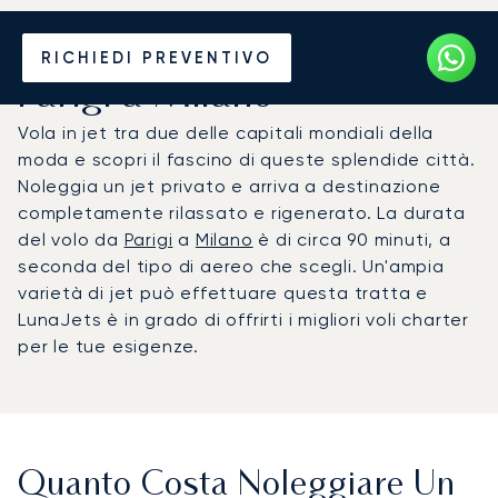
Noleggia un Jet Privato da
RICHIEDI PREVENTIVO
Parigi a Milano
Vola in jet tra due delle capitali mondiali della
moda e scopri il fascino di queste splendide città.
Noleggia un jet privato e arriva a destinazione
completamente rilassato e rigenerato. La durata
del volo da
Parigi
a
Milano
è di circa 90 minuti, a
seconda del tipo di aereo che scegli. Un'ampia
varietà di jet può effettuare questa tratta e
LunaJets è in grado di offrirti i migliori voli charter
per le tue esigenze.
Quanto Costa Noleggiare Un