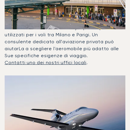
Frequentemente Tra Parigi E
Milano?
Nel 2025, il Citation Mustang, il Beechjet 400A e il
Citation Latitude sono stati i jet privati più
utilizzati per i voli tra Milano e Parigi. Un
consulente dedicato all'aviazione privata può
aiutarLa a scegliere l'aeromobile più adatto alle
Sue specifiche esigenze di viaggio.
Contatti uno dei nostri uffici locali
.
I 3 modelli di aeromobile più utilizzati per numero di movime
Foto dell'aeromobile
Modello di aeromobile
Posti
Velocità (km/h)
Velocità (nodi)
Autonomia (
Autonomia (NM)