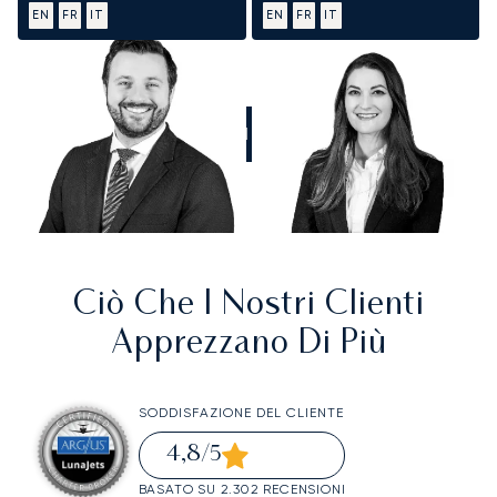
EN
FR
IT
EN
FR
IT
CHIAMATECI
Ciò Che I Nostri Clienti
Apprezzano Di Più
SODDISFAZIONE DEL CLIENTE
4,8
/5
BASATO SU 2.302 RECENSIONI