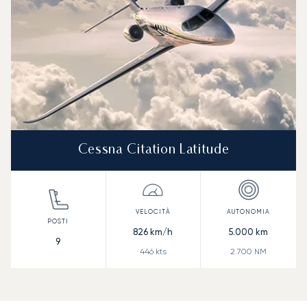
Cessna Citation Latitude
826
km/h
5.000
km
9
446
kts
2.700
NM