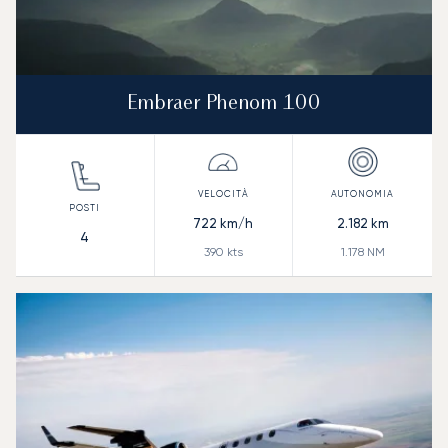
Embraer Phenom 100
722
km/h
2.182
km
4
390
kts
1.178
NM