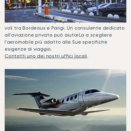
Bordeaux?
Nel 2025, il Phenom 100, il Phenom 300 e il Citation
Latitude sono stati i jet privati più utilizzati per i
voli tra Bordeaux e Parigi. Un consulente dedicato
all'aviazione privata può aiutarLa a scegliere
l'aeromobile più adatto alle Sue specifiche
esigenze di viaggio.
Contatti uno dei nostri uffici locali
.
I 3 modelli di aeromobile più utilizzati per numero di movim
Foto dell'aeromobile
Modello di aeromobile
Posti
Velocità (km/h)
Velocità (nodi)
Autonomia (
Autonomia (NM)