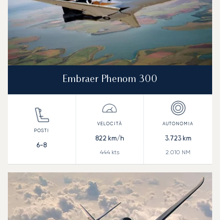
Embraer Phenom 300
822
km/h
3.723
km
6-8
444
kts
2.010
NM