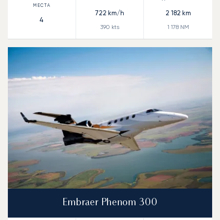
722
km/h
2 182
km
4
390
kts
1 178
NM
Embraer Phenom 300