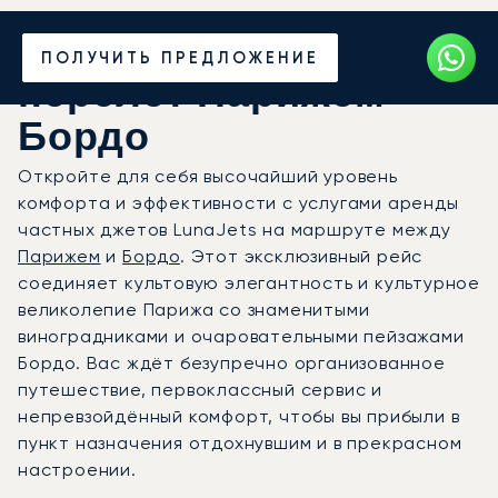
Закажите частный
ПОЛУЧИТЬ ПРЕДЛОЖЕНИЕ
перелёт Парижем —
Бордо
Откройте для себя высочайший уровень
комфорта и эффективности с услугами аренды
частных джетов LunaJets на маршруте между
Парижем
и
Бордо
. Этот эксклюзивный рейс
соединяет культовую элегантность и культурное
великолепие Парижа со знаменитыми
виноградниками и очаровательными пейзажами
Бордо. Вас ждёт безупречно организованное
путешествие, первоклассный сервис и
непревзойдённый комфорт, чтобы вы прибыли в
пункт назначения отдохнувшим и в прекрасном
настроении.