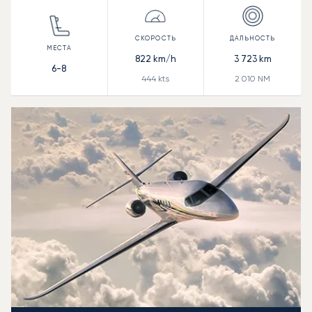
822
km/h
3 723
km
6-8
444
kts
2 010
NM