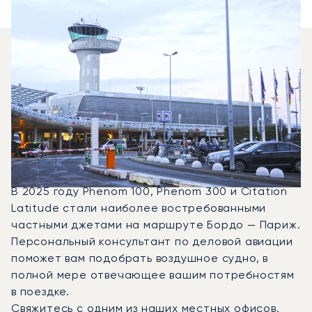
Какие Типы Бизнес-
Джетов Можно
Арендовать Для
Перелета Между
Парижем И Бордо?
В 2025 году Phenom 100, Phenom 300 и Citation
Latitude стали наиболее востребованными
частными джетами на маршруте Бордо — Париж.
Персональный консультант по деловой авиации
поможет вам подобрать воздушное судно, в
полной мере отвечающее вашим потребностям
в поездке.
Свяжитесь с одним из наших местных офисов
.