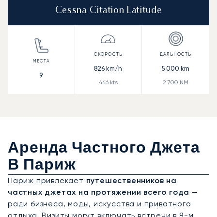
Cessna Citation Latitude
826
km/h
5 000
km
9
446
kts
2 700
NM
Аренда Частного Джета
В Париж
Париж привлекает
путешественников на
частных джетах на протяжении всего года
—
ради бизнеса, моды, искусства и приватного
отдыха. Визиты могут включать встречи в 8-м