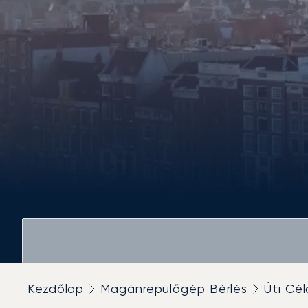
Kezdőlap
Magánrepülőgép Bérlés
Úti Cél