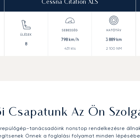
Cessna Citation XLS
798
km/h
3 889
km
8
431
kts
2 100
NM
ői Csapatunk Az Ön Szolg
epülőgép-tanácsadóink nonstop rendelkezésre állna
egítsenek Önnek a foglalási folyamat minden lépésébe