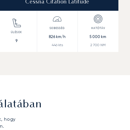
Cessna Citation Latitude
826
km/h
5 000
km
9
446
kts
2 700
NM
álatában
k, hogy
n.