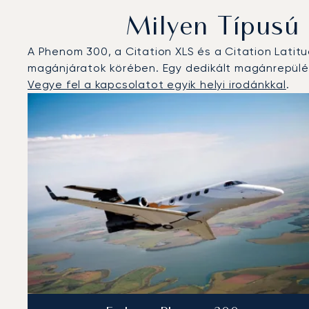
Milyen Típusú
A Phenom 300, a Citation XLS és a Citation Lati
magánjáratok körében. Egy dedikált magánrepülés
Vegye fel a kapcsolatot egyik helyi irodánkkal
.
Amszterdam : A 3 legtöbbet repült repülőgép-típus a 
Repülőgép fotója
Repülőgép-típus
Ülőhelyek
Sebesség (km/h)
Sebesség (csomó)
Hatótávolság (
Hatótávolság (NM)