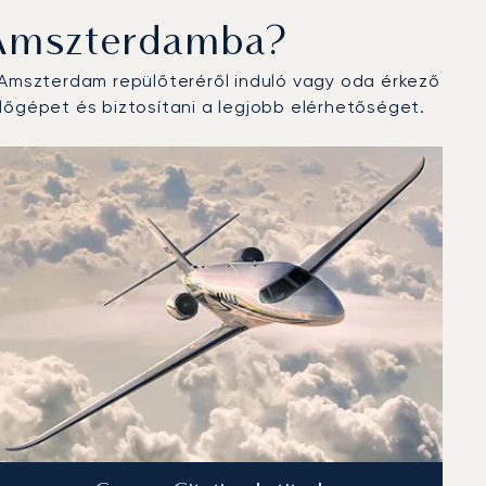
 Amszterdamba?
Amszterdam repülőteréről induló vagy oda érkező
őgépet és biztosítani a legjobb elérhetőséget.