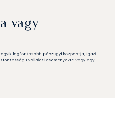
a vagy
 egyik legfontosabb pénzügyi központja, igazi
lcsfontosságú vállalati eseményekre vagy egy
programjához igazítjuk, így teljes utazási
ökéletesen összehangolt transzferrel a
személyre szabott utazásszervezési szolgáltatást
 visszatérő ügyfél arány és a 100 legfontosabb