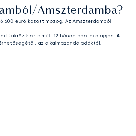
rdamból/Amszterdamba?
s 16 600 euró között mozog. Az Amszterdamból
jait tükrözik az elmúlt 12 hónap adatai alapján.
A
érhetőségétől, az alkalmazandó adóktól,