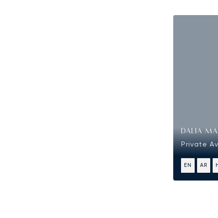
DALIA MA
Private A
EN
AR