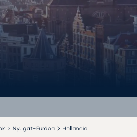
ok
Nyugat-Európa
Hollandia