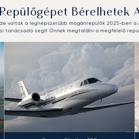
 Repülőgépet Bérelhetek
tude voltak a legnépszerűbb magánrepülők 2025-ben a 
i tanácsadó segít Önnek megtalálni a megfelelő repül
repülési forgalom száma alapján 2025-ben
km)