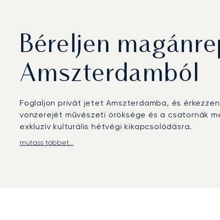
Béreljen magánr
Amszterdamból
Foglaljon privát jetet Amszterdamba, és érkezz
vonzerejét művészeti öröksége és a csatornák me
exkluzív kulturális hétvégi kikapcsolódásra.
mutass többet...
A LunaJets-szel való utazása teljes mértékben az
szabadságot biztosítunk. Ez a személyre szabott
megbeszélésére vagy a Westerdok kikötőben vár
Személyes privát repülési tanácsadót biztosítunk
nyújthasson. Vállalkozásunk alapját a bevált, ho
ügyfelünkkel fennálló, átlagosan több mint hét é