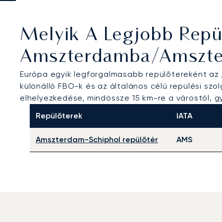
Melyik A Legjobb Repü
Amszterdamba/Amszt
Európa egyik legforgalmasabb repülőtereként az
különálló FBO-k és az általános célú repülési szo
elhelyezkedése, mindössze 15 km-re a várostól, gyo
Repülőterek
IATA
Amszterdam-Schiphol repülőtér
AMS