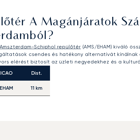
lőtér A Magánjáratok Sz
erdamból?
Amszterdam-Schiphol repülőtér
(AMS/EHAM) kiváló össz
lgáltatások csendes és hatékony alternatívát kínálnak
rs elérést biztosít az üzleti negyedekhez és a kulturál
ICAO
Dist.
EHAM
11 km