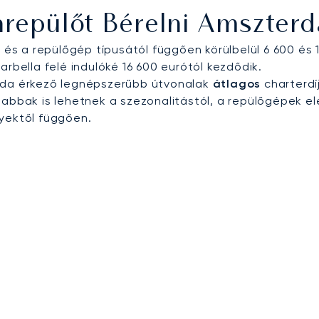
repülőt Bérelni Amszte
ól és a repülőgép típusától függően körülbelül 6 600 é
arbella felé indulóké 16 600 eurótól kezdődik.
 oda érkező legnépszerűbb útvonalak
átlagos
charterdí
bbak is lehetnek a szezonalitástól, a repülőgépek el
nyektől függően.