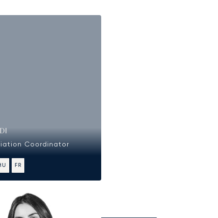
DI
viation Coordinator
HU
FR