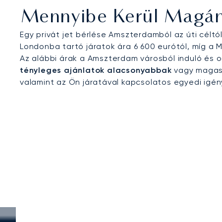
Mennyibe Kerül Magán
Egy privát jet bérlése Amszterdamból az úti célt
Londonba tartó járatok ára 6 600 eurótól, míg a M
Az alábbi árak a Amszterdam városból induló és
tényleges ajánlatok alacsonyabbak
vagy magasa
valamint az Ön járatával kapcsolatos egyedi igé