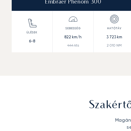
Embraer Phenom 300
822
km/h
3 723
km
6-8
444
kts
2 010
NM
Szakért
Magánr
s