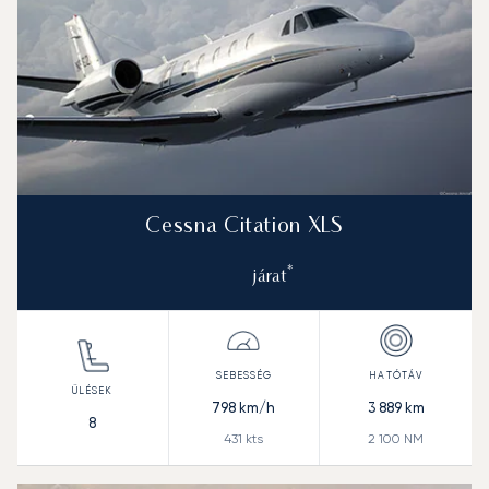
Cessna Citation XLS
*
járat
798
km/h
3 889
km
8
431
kts
2 100
NM