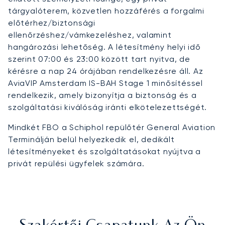
tárgyalóterem, közvetlen hozzáférés a forgalmi
előtérhez/biztonsági
ellenőrzéshez/vámkezeléshez, valamint
hangározási lehetőség. A létesítmény helyi idő
szerint 07:00 és 23:00 között tart nyitva, de
kérésre a nap 24 órájában rendelkezésre áll. Az
AviaVIP Amsterdam IS-BAH Stage 1 minősítéssel
rendelkezik, amely bizonyítja a biztonság és a
szolgáltatási kiválóság iránti elkötelezettségét.
Mindkét FBO a Schiphol repülőtér General Aviation
Terminálján belül helyezkedik el, dedikált
létesítményeket és szolgáltatásokat nyújtva a
privát repülési ügyfelek számára.