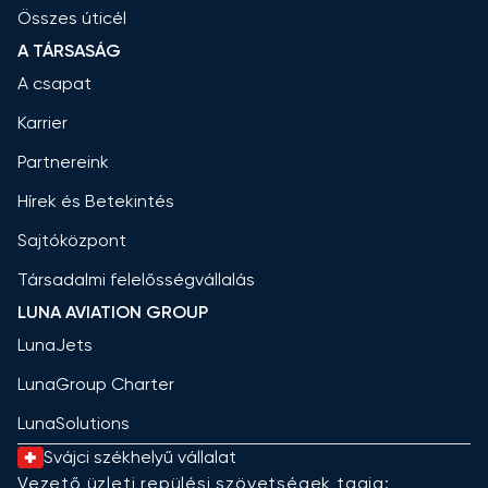
Összes úticél
A TÁRSASÁG
A csapat
Karrier
Partnereink
Hírek és Betekintés
Sajtóközpont
Társadalmi felelősségvállalás
LUNA AVIATION GROUP
LunaJets
LunaGroup Charter
LunaSolutions
Svájci székhelyű vállalat
Vezető üzleti repülési szövetségek tagja: