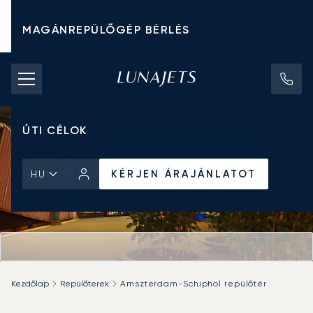
MAGÁNREPÜLŐGÉP BÉRLÉS
CHARTER ÁRAK
MAGÁNREPÜLŐGÉPEK
ÚTI CÉLOK
KÉRJEN ÁRAJÁNLATOT
HU
Kezdőlap
Repülőterek
Amszterdam-Schiphol repülőtér