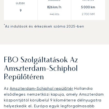
826
km/h
5 000
km
9
446
kts
2 700
NM
*
Az indulások és érkezések száma 2025-ben
FBO Szolgáltatások Az
Amszterdam-Schiphol
Repülőtéren
Az
Amszterdam-Schiphol repülőtér
Hollandia
elsődleges nemzetközi kapuja, amely Amszterdam
központjától körülbelül 9 kilométerre délnyugatra
helyezkedik el. Európa egyik legforgalmasabb