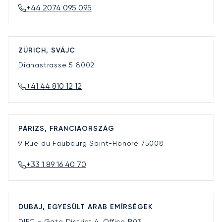
+44 2074 095 095
ZÜRICH, SVÁJC
Dianastrasse 5
8002
+41 44 810 12 12
PÁRIZS, FRANCIAORSZÁG
9 Rue du Faubourg Saint-Honoré
75008
+33 1 89 16 40 70
DUBAJ, EGYESÜLT ARAB EMÍRSÉGEK
DIFC - Gate District 4, Office B03