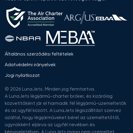
Általános szerződési feltételek
Adatvédelmi irányelvek
Jogi nyilatkozat
© 2026 LunaJets. Minden jog fenntartva.
A LunaJets légijármű-charter bróker, és kizárólag
közvetítőként jár el harmadik fél légijármű-üzemeltetők
és az ügyfél között. A LunaJets légiszállítást szervez
azáltal, hogy légijárműveket bérel az üzemeltetőtől,
ügynökként eljárva az ügyfél nevében és
képviseletében. A LunaJets maga nem üzemeltet