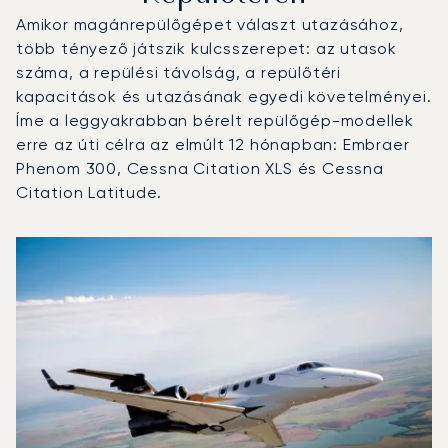
Amikor magánrepülőgépet választ utazásához,
több tényező játszik kulcsszerepet: az utasok
száma, a repülési távolság, a repülőtéri
kapacitások és utazásának egyedi követelményei.
Íme a leggyakrabban bérelt repülőgép-modellek
erre az úti célra az elmúlt 12 hónapban: Embraer
Phenom 300, Cessna Citation XLS és Cessna
Citation Latitude.
Amszterdam-Schiphol repülőtér : A 3 legtöbbet repült re
Repülőgép fotója
Repülőgép-típus
Repülési forgalo
Ülőhelyek
Sebesség (km/h)
Sebesség (c
Hatótávolság (km)
Hatótávolság (NM)