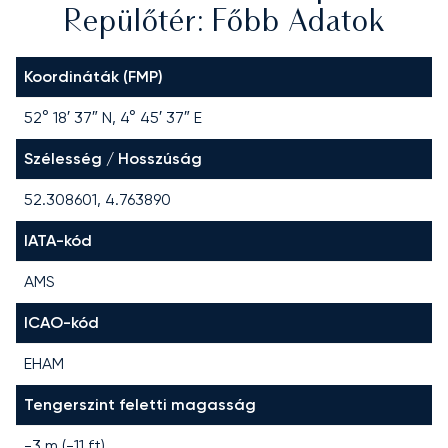
Repülőtér: Főbb Adatok
Koordináták (FMP)
52° 18′ 37″ N, 4° 45′ 37″ E
Szélesség / Hosszúság
52.308601, 4.763890
IATA-kód
AMS
ICAO-kód
EHAM
Tengerszint feletti magasság
-3 m (-11 ft)