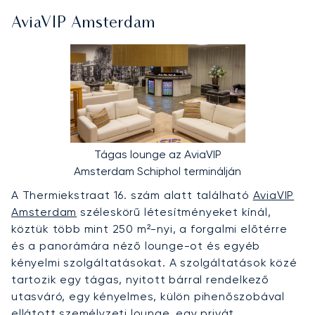
AviaVIP Amsterdam
Tágas lounge az AviaVIP
Amsterdam Schiphol terminálján
A Thermiekstraat 16. szám alatt található
AviaVIP
Amsterdam
széleskörű létesítményeket kínál,
köztük több mint 250 m²-nyi, a forgalmi előtérre
és a panorámára néző lounge-ot és egyéb
kényelmi szolgáltatásokat. A szolgáltatások közé
tartozik egy tágas, nyitott bárral rendelkező
utasváró, egy kényelmes, külön pihenőszobával
ellátott személyzeti lounge, egy privát