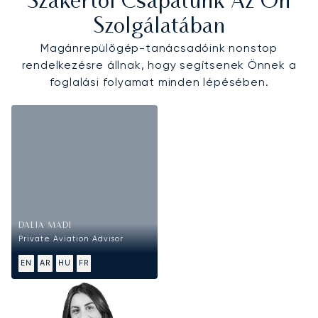
Szakértői Csapatunk Az Ön
Szolgálatában
Magánrepülőgép-tanácsadóink nonstop
rendelkezésre állnak, hogy segítsenek Önnek a
foglalási folyamat minden lépésében.
DALIA MADI
Private Aviation Advisor
EN
AR
HU
FR