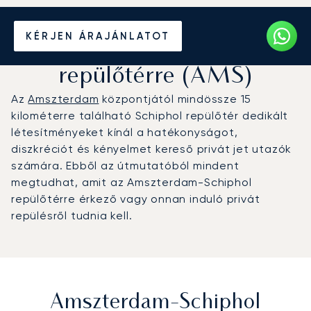
Magánrepülőgép bérlése
KÉRJEN ÁRAJÁNLATOT
az Amszterdam-Schiphol
repülőtérre (AMS)
Az
Amszterdam
központjától mindössze 15
kilométerre található Schiphol repülőtér dedikált
létesítményeket kínál a hatékonyságot,
diszkréciót és kényelmet kereső privát jet utazók
számára. Ebből az útmutatóból mindent
megtudhat, amit az Amszterdam-Schiphol
repülőtérre érkező vagy onnan induló privát
repülésről tudnia kell.
Amszterdam-Schiphol