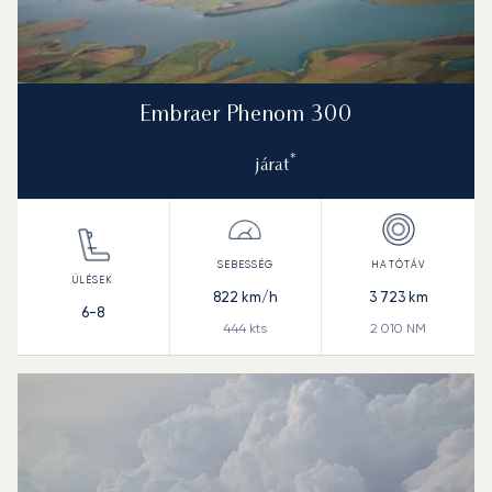
Embraer Phenom 300
*
járat
822
km/h
3 723
km
6-8
444
kts
2 010
NM