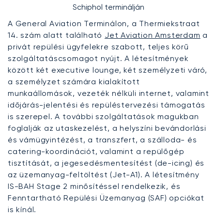
Schiphol terminálján
A General Aviation Terminálon, a Thermiekstraat
14. szám alatt található
Jet Aviation Amsterdam
a
privát repülési ügyfelekre szabott, teljes körű
szolgáltatáscsomagot nyújt. A létesítmények
között két executive lounge, két személyzeti váró,
a személyzet számára kialakított
munkaállomások, vezeték nélküli internet, valamint
időjárás-jelentési és repüléstervezési támogatás
is szerepel. A további szolgáltatások magukban
foglalják az utaskezelést, a helyszíni bevándorlási
és vámügyintézést, a transzfert, a szálloda- és
catering-koordinációt, valamint a repülőgép
tisztítását, a jegesedésmentesítést (de-icing) és
az üzemanyag-feltöltést (Jet-A1). A létesítmény
IS-BAH Stage 2 minősítéssel rendelkezik, és
Fenntartható Repülési Üzemanyag (SAF) opciókat
is kínál.