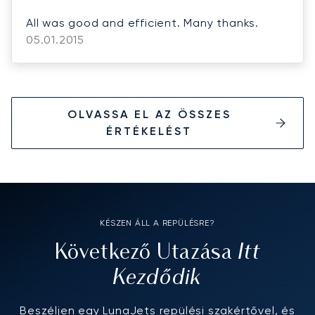
All was good and efficient. Many thanks.
05.01.2015
OLVASSA EL AZ ÖSSZES
ÉRTÉKELÉST
KÉSZEN ÁLL A REPÜLÉSRE?
Itt
Következő Utazása
Kezdődik
Beszéljen egy LunaJets repülési szakértővel, és