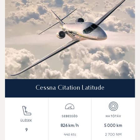
Cessna Citation Latitude
826
km/h
5 000
km
9
446
kts
2 700
NM