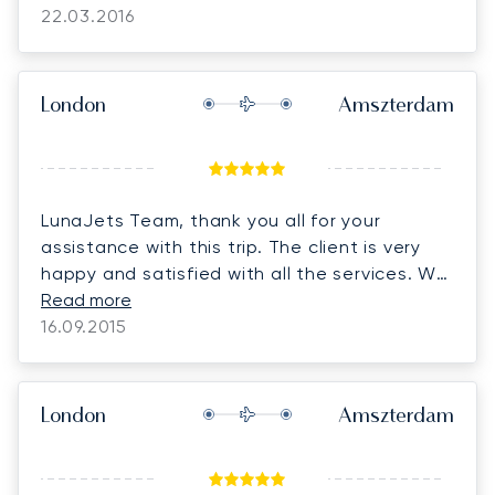
22.03.2016
London
Amszterdam
LunaJets Team, thank you all for your
assistance with this trip. The client is very
happy and satisfied with all the services. We
will be in touch for his next trip in the next
Read more
few weeks for planning.
16.09.2015
London
Amszterdam