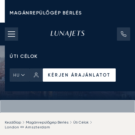
MAGÁNREPÜLŐGÉP BÉRLÉS
CHARTER ÁRAK
MAGÁNREPÜLŐGÉPEK
ÚTI CÉLOK
KÉRJEN ÁRAJÁNLATOT
HU
Kezdőlap
Magánrepülőgép Bérlés
Úti Célok
London ↔ Amszterdam