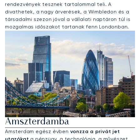
rendezvények tesznek tartalommal teli. A
divathetek, a nagy árverések, a Wimbledon és a
társadalmi szezon jóval a vállalati naptáron túl is
mozgalmas időszakot tartanak fenn Londonban.
Privát Jet Bérlése
Amszterdamba
Amsterdam egész évben
vonzza a privát jet
utazókat
a pénzügy, a technológia, a művészet