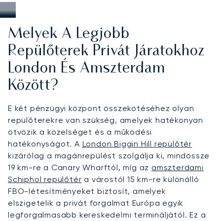
Melyek A Legjobb
Repülőterek Privát Járatokhoz
London És Amszterdam
Között?
E két pénzügyi központ összekötéséhez olyan
repülőterekre van szükség, amelyek hatékonyan
ötvözik a közelséget és a működési
hatékonyságot. A
London Biggin Hill repülőtér
kizárólag a magánrepülést szolgálja ki, mindössze
19 km-re a Canary Wharftól, míg az
amszterdami
Schiphol repülőtér
a várostól 15 km-re különálló
FBO-létesítményeket biztosít, amelyek
elszigetelik a privát forgalmat Európa egyik
legforgalmasabb kereskedelmi termináljától. Ez a