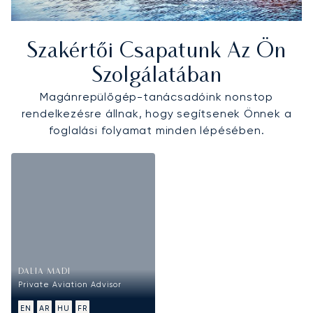
Szakértői Csapatunk Az Ön
Szolgálatában
Magánrepülőgép-tanácsadóink nonstop
rendelkezésre állnak, hogy segítsenek Önnek a
foglalási folyamat minden lépésében.
DALIA MADI
Private Aviation Advisor
EN
AR
HU
FR