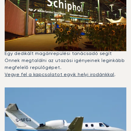
Milyen Típusú Privát Jetet
Bérelhetek London És
Amszterdam Között?
2025-ben a Citation CJ1, a Phenom 300 és a
Citation Latitude volt a leggyakrabban igénybe
vett magánrepülő Amszterdam és London között.
Egy dedikált magánrepülési tanácsadó segít
Önnek megtalálni az utazási igényeinek leginkább
megfelelő repülőgépet.
Vegye fel a kapcsolatot egyik helyi irodánkkal
.
A 2025-ös repülési forgalom alapján legtöbbször igényb
Repülőgép fotója
Repülőgép-típus
Ülőhelyek
Sebesség (km/h)
Sebesség (csomó)
Hatótávolság (km)
Hatótávolság (NM)