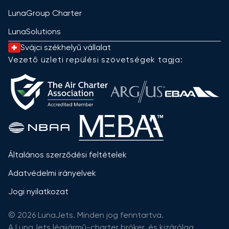
LunaGroup Charter
LunaSolutions
Svájci székhelyű vállalat
Vezető üzleti repülési szövetségek tagja:
Általános szerződési feltételek
Adatvédelmi irányelvek
Jogi nyilatkozat
© 2026 LunaJets. Minden jog fenntartva.
A LunaJets légijármű-charter bróker, és kizárólag