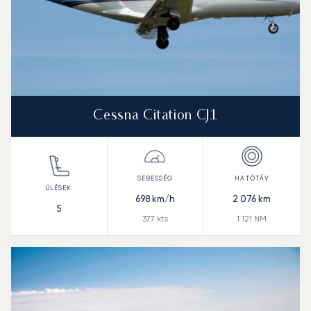
Cessna Citation CJ1
698
km/h
2 076
km
5
377
kts
1 121
NM