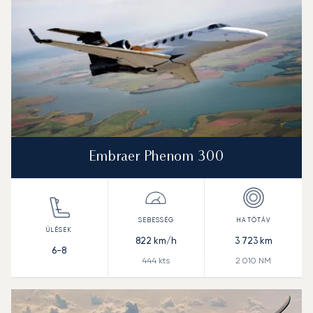
Embraer Phenom 300
822
km/h
3 723
km
6-8
444
kts
2 010
NM