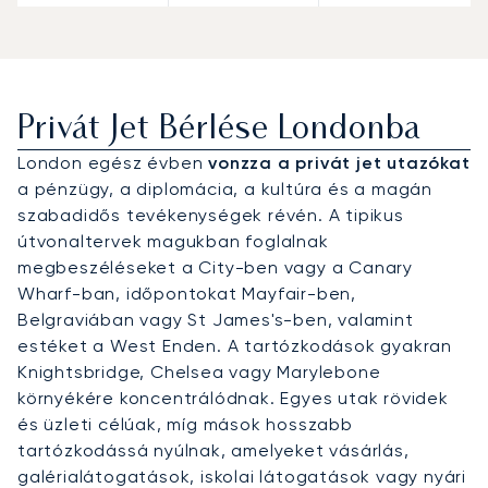
Privát Jet Bérlése Londonba
London egész évben
vonzza a privát jet utazókat
a pénzügy, a diplomácia, a kultúra és a magán
szabadidős tevékenységek révén. A tipikus
útvonaltervek magukban foglalnak
megbeszéléseket a City-ben vagy a Canary
Wharf-ban, időpontokat Mayfair-ben,
Belgraviában vagy St James's-ben, valamint
estéket a West Enden. A tartózkodások gyakran
Knightsbridge, Chelsea vagy Marylebone
környékére koncentrálódnak. Egyes utak rövidek
és üzleti célúak, míg mások hosszabb
tartózkodássá nyúlnak, amelyeket vásárlás,
galérialátogatások, iskolai látogatások vagy nyári