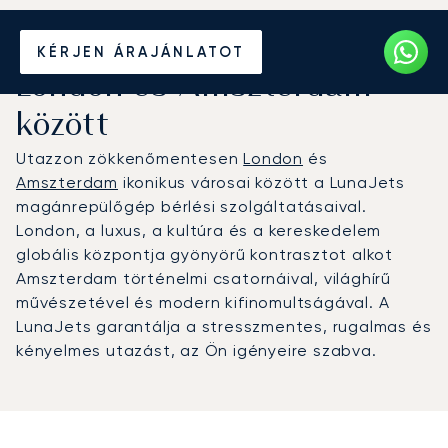
Béreljen magánrepülőt
KÉRJEN ÁRAJÁNLATOT
London és Amszterdam
között
Utazzon zökkenőmentesen
London
és
Amszterdam
ikonikus városai között a LunaJets
magánrepülőgép bérlési szolgáltatásaival.
London, a luxus, a kultúra és a kereskedelem
globális központja gyönyörű kontrasztot alkot
Amszterdam történelmi csatornáival, világhírű
művészetével és modern kifinomultságával. A
LunaJets garantálja a stresszmentes, rugalmas és
kényelmes utazást, az Ön igényeire szabva.