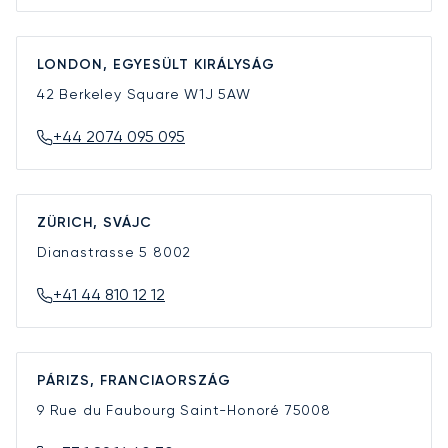
LONDON, EGYESÜLT KIRÁLYSÁG
42 Berkeley Square
W1J 5AW
+44 2074 095 095
ZÜRICH, SVÁJC
Dianastrasse 5
8002
+41 44 810 12 12
PÁRIZS, FRANCIAORSZÁG
9 Rue du Faubourg Saint-Honoré
75008