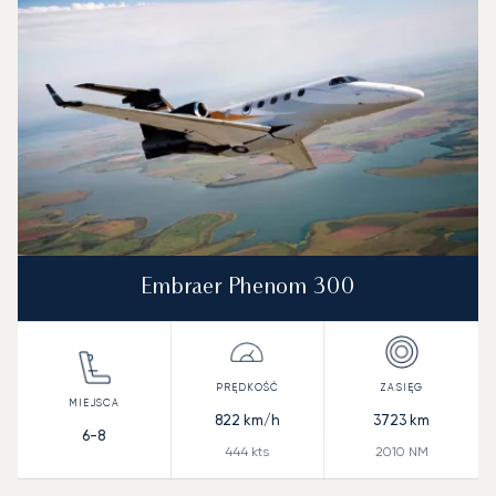
Embraer Phenom 300
822
km/h
3723
km
6-8
444
kts
2010
NM