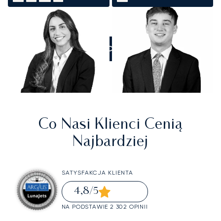
ZADZWOŃCIE DO NAS
Co Nasi Klienci Cenią
Najbardziej
SATYSFAKCJA KLIENTA
4,8
/5
NA PODSTAWIE 2 302 OPINII