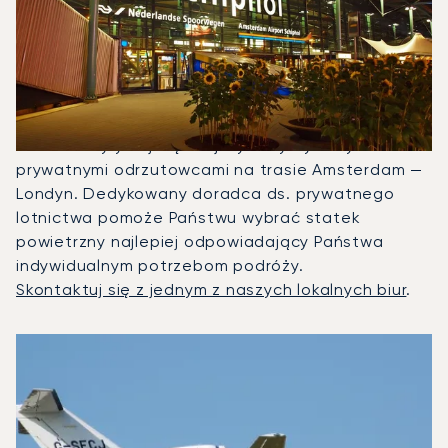
Mogę Czarterować, Aby
Polecieć Między Londynem A
Amsterdamem?
W 2025 roku Citation CJ1, Phenom 300 i Citation
Latitude były najczęściej wykorzystywanymi
prywatnymi odrzutowcami na trasie Amsterdam —
Londyn. Dedykowany doradca ds. prywatnego
lotnictwa pomoże Państwu wybrać statek
powietrzny najlepiej odpowiadający Państwa
indywidualnym potrzebom podróży.
Skontaktuj się z jednym z naszych lokalnych biur
.
3 najpopularniejsze modele samolotów według liczby oper
Zdjęcie samolotu
Model samolotu
Miejsca
Prędkość (km/h)
Prędkość (węzły)
Zasięg (km)
Zasięg (NM)