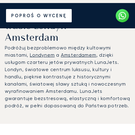
Wynajmij jet prywatny na
POPROŚ O WYCENĘ
trasie Londyn –
Amsterdam
Podróżuj bezproblemowo między kultowymi
miastami,
Londynem
a
Amsterdamem
, dzięki
usługom czarteru jetów prywatnych LunaJets.
Londyn, światowe centrum luksusu, kultury i
handlu, pięknie kontrastuje z historycznymi
kanałami, światowej sławy sztuką i nowoczesnym
wyrafinowaniem Amsterdamu. LunaJets
gwarantuje bezstresową, elastyczną i komfortową
podróż, w pełni dopasowaną do Państwa potrzeb.