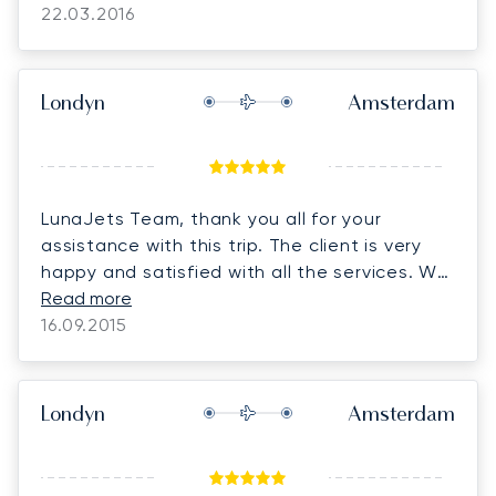
22.03.2016
Londyn
Amsterdam
LunaJets Team, thank you all for your
assistance with this trip. The client is very
happy and satisfied with all the services. We
will be in touch for his next trip in the next
Read more
few weeks for planning.
16.09.2015
Londyn
Amsterdam