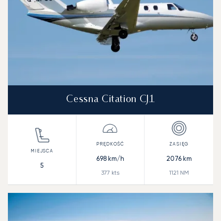
Cessna Citation CJ1
698
km/h
2076
km
5
377
kts
1121
NM