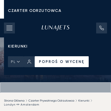
CZARTER ODRZUTOWCA
KOSZTY CZARTERU
PRYWATNE ODRZUTOWCE
KIERUNKI
POPROŚ O WYCENĘ
PL
Strona Główna
Czarter Prywatnego Odrzutowca
Kierunki
Londyn ↔ Amsterdam