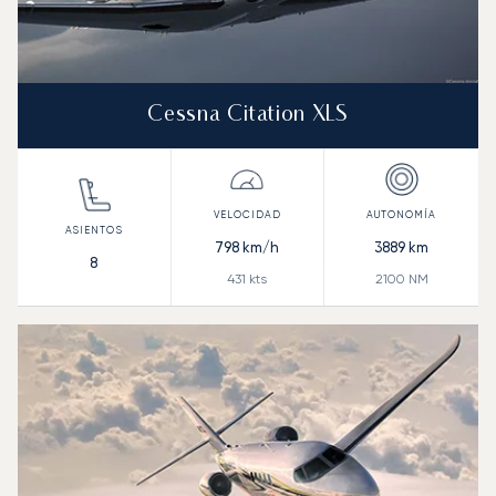
Cessna Citation XLS
798
km/h
3889
km
8
431
kts
2100
NM