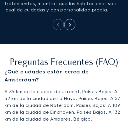
tratamientos, mientras que las habitaciones son
s
igual de cuidadas y con personalidad propia.
h
Preguntas Frecuentes (FAQ)
¿Qué ciudades están cerca de
Ámsterdam?
A 35 km de la ciudad de Utrecht, Países Bajos. A
52 km de la ciudad de La Haya, Países Bajos. A 57
km de la ciudad de Róterdam, Países Bajos. A 109
km de la ciudad de Eindhoven, Países Bajos. A 132
km de la ciudad de Amberes, Bélgica.