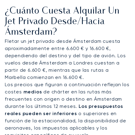
impecables a su reunión o a un yate que le espere
¿Cuánto Cuesta Alquilar Un
en la Marina de Westerdok.
Jet Privado Desde/hacia
Le asignaremos un asesor de aviación privada
Ámsterdam?
dedicado, que conocerá sus requisitos
específicos para ofrecerle una atención
Fletar un jet privado desde Ámsterdam cuesta
completamente a medida. Nuestro negocio se
aproximadamente entre 6.600 € y 16.600 €,
basa en relaciones consolidadas, como
dependiendo del destino y del tipo de avión. Los
demuestra una tasa anual de clientes recurrentes
vuelos desde Ámsterdam a Londres cuestan a
superior al 70 % y una media de más de siete años
partir de 6.600 €, mientras que las rutas a
de fidelidad de nuestros 100 clientes principales.
Marbella comienzan en 16.600 €.
Los precios que figuran a continuación reflejan los
costes
medios
de chárter en las rutas más
frecuentes con origen o destino en Ámsterdam
durante los últimos 12 meses.
Los presupuestos
reales pueden ser inferiores
o superiores en
función de la estacionalidad, la disponibilidad de
aeronaves, los impuestos aplicables y los