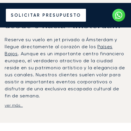
Alquile un Jet Privado
SOLICITAR PRESUPUESTO
desde o hacia Ámsterdam
Reserve su vuelo en jet privado a Ámsterdam y
llegue directamente al corazón de los
Países
Bajos
. Aunque es un importante centro financiero
europeo, el verdadero atractivo de la ciudad
reside en su patrimonio artístico y la elegancia de
sus canales. Nuestros clientes suelen volar para
asistir a importantes eventos corporativos o
disfrutar de una exclusiva escapada cultural de
fin de semana.
ver más...
Su viaje con LunaJets se adapta por completo a
su agenda. Adaptamos los horarios de vuelo
chárter a sus necesidades, garantizando una
llegada sin contratiempos con traslados