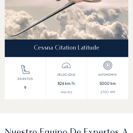
Cessna Citation Latitude
826
km/h
5000
km
9
446
kts
2700
NM
Nuestro Equipo De Expertos A