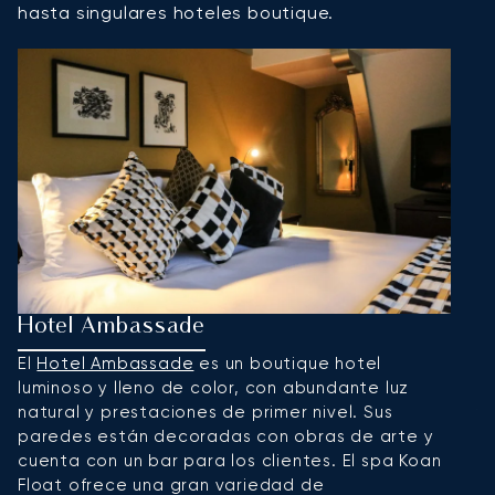
hasta singulares hoteles boutique.
Hotel Ambassade
H
El
Hotel Ambassade
es un boutique hotel
E
luminoso y lleno de color, con abundante luz
el
natural y prestaciones de primer nivel. Sus
y
paredes están decoradas con obras de arte y
H
cuenta con un bar para los clientes. El spa Koan
b
Float ofrece una gran variedad de
se