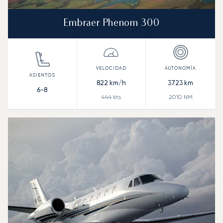
Embraer Phenom 300
822
km/h
3723
km
6-8
444
kts
2010
NM