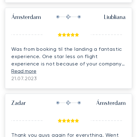
Ámsterdam
Liubliana
Was from booking til the landing a fantastic
experience. One star less on flight
experience is not because of your company
but because the thunderstorm we were in
Read more
while landing, pretty scarry, but wonderful
21.07.2023
and kind pilots. Look forward to fly with
Lunajets soon . Special thanks to Mr. Vladimir
and mr. Van Beveren (pilot) for their kindness.
Zadar
Ámsterdam
Worth every Euro.
Thank you guys again for everything. Went