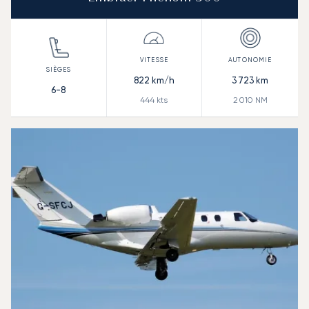
822
km/h
3 723
km
6-8
444
kts
2 010
NM