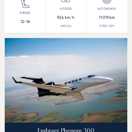
924
km/h
11 019
km
12-16
499
kts
5 950
NM
Embraer Phenom 300