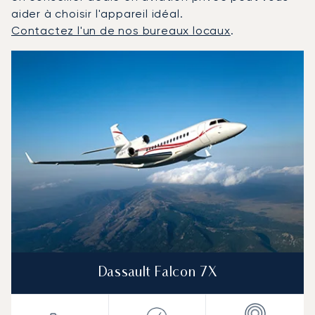
aider à choisir l'appareil idéal.
Contactez l'un de nos bureaux locaux
.
Tartu : Les 3 modèles d'aéronefs les plus fréquentés e
Photo de l'aéronef
Modèle d'aéronef
Sièges
Vitesse (km/h)
Vitesse (nœuds)
Autonomie (km)
Autonomie (NM)
Dassault Falcon 7X