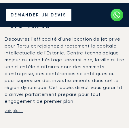
Louer un Jet Privé depuis et
DEMANDER UN DEVIS
vers Tartu
Découvrez l'efficacité d'une location de jet privé
pour Tartu et rejoignez directement la capitale
intellectuelle de l'
Estonie
. Centre technologique
majeur au riche héritage universitaire, la ville attire
une clientèle d'affaires pour des sommets
d'entreprise, des conférences scientifiques ou
pour superviser des investissements dans cette
région dynamique. Cet accès direct vous garantit
d'arriver parfaitement préparé pour tout
engagement de premier plan.
voir plus...
Nous organisons votre voyage selon votre emploi
du temps, en vous offrant une flexibilité totale
pour toute modification de dernière minute. Dans