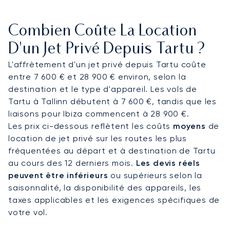
l'intimité de votre cabine, vous pourrez mener des
discussions confidentielles, travailler sans
Combien Coûte La Location
interruption ou simplement vous détendre en
savourant une restauration sur mesure.
D'un Jet Privé Depuis Tartu ?
L'affrètement d'un jet privé depuis Tartu coûte
Un conseiller dédié, disponible 24h/24 et 7j/7, est
entre 7 600 € et 28 900 € environ, selon la
la pierre angulaire de notre service personnalisé.
destination et le type d'appareil. Les vols de
Cette supervision constante et directe garantit
Tartu à Tallinn débutent à 7 600 €, tandis que les
que votre vol pour Tartu est géré avec la plus
liaisons pour Ibiza commencent à 28 900 €.
grande rigueur, vous assurant de répondre à
Les prix ci-dessous reflètent les coûts
moyens
de
toutes vos exigences de voyage d'affaires en
location de jet privé sur les routes les plus
toute sérénité.
fréquentées au départ et à destination de Tartu
au cours des 12 derniers mois.
Les devis réels
peuvent être inférieurs
ou supérieurs selon la
saisonnalité, la disponibilité des appareils, les
taxes applicables et les exigences spécifiques de
votre vol.