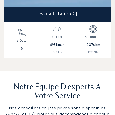
Cessna Citation CJ1
698
km/h
2 076
km
5
377
kts
1 121
NM
Notre Équipe D'experts À
Votre Service
Nos conseillers en jets privés sont disponibles
24h/24 et 7j/7 pour vous accompagner à chaque