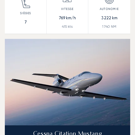
769
km/h
3 222
km
7
415
kts
1 740
NM
Cessna Citation Mustang