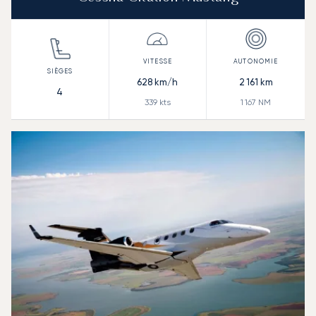
628
km/h
2 161
km
4
339
kts
1 167
NM