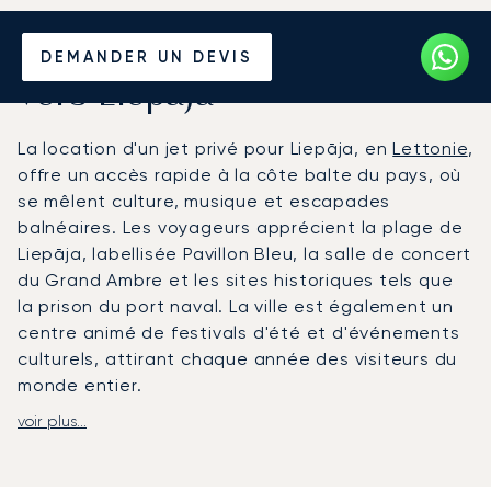
Louer un Jet Privé depuis et
DEMANDER UN DEVIS
vers Liepaja
La location d'un jet privé pour Liepāja, en
Lettonie
,
offre un accès rapide à la côte balte du pays, où
se mêlent culture, musique et escapades
balnéaires. Les voyageurs apprécient la plage de
Liepāja, labellisée Pavillon Bleu, la salle de concert
du Grand Ambre et les sites historiques tels que
la prison du port naval. La ville est également un
centre animé de festivals d'été et d'événements
culturels, attirant chaque année des visiteurs du
monde entier.
voir plus...
LunaJets organise des vols privés vers l'aéroport
international de Liepāja (LPX), situé à seulement
cinq kilomètres de la ville et proposant une