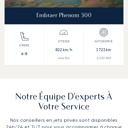
Embraer Phenom 300
822
km/h
3 723
km
6-8
444
kts
2 010
NM
Notre Équipe D'experts À
Votre Service
Nos conseillers en jets privés sont disponibles
24h/24 et 7j/7 pour vous accompagner à chaque