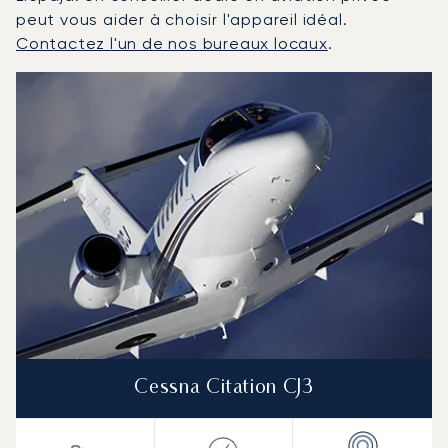
peut vous aider à choisir l'appareil idéal.
Contactez l'un de nos bureaux locaux
.
Liepaja : Les 3 modèles d'aéronefs les plus fréquentés 
Photo de l'aéronef
Modèle d'aéronef
Sièges
Vitesse (km/h)
Vitesse (nœuds)
Autonomie (km)
Autonomie (NM)
Cessna Citation CJ3