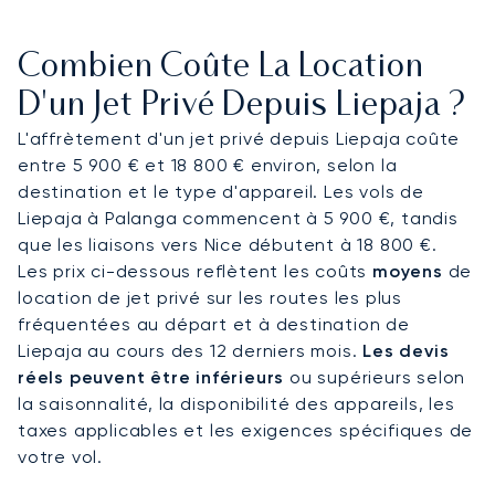
assistance VIP aux voyageurs en jet privé. De là,
des transferts avec chauffeur permettent un
Combien Coûte La Location
accès direct aux sites culturels, aux hôtels de
luxe et au port de plaisance de la ville,
D'un Jet Privé Depuis Liepaja ?
garantissant ainsi aux visiteurs, qu'ils voyagent
L'affrètement d'un jet privé depuis Liepaja coûte
pour les loisirs ou pour affaires, de se déplacer en
entre 5 900 € et 18 800 € environ, selon la
toute sérénité.
destination et le type d'appareil. Les vols de
Liepaja à Palanga commencent à 5 900 €, tandis
Avec deux décennies d'expérience, LunaJets a
que les liaisons vers Nice débutent à 18 800 €.
été le premier courtier en aviation privée
Les prix ci-dessous reflètent les coûts
moyens
de
européen à recevoir la certification Argus®, un
location de jet privé sur les routes les plus
gage de respect des normes de sécurité les plus
fréquentées au départ et à destination de
rigoureuses et d'excellence de service. À Liepāja,
Liepaja au cours des 12 derniers mois.
Les devis
cette expertise garantit des arrivées discrètes
réels peuvent être inférieurs
ou supérieurs selon
pendant les festivals d'été, un accès sur mesure
la saisonnalité, la disponibilité des appareils, les
pour les affaires liées au port et des connexions
taxes applicables et les exigences spécifiques de
fiables sur toute la côte balte de la Lettonie.
votre vol.