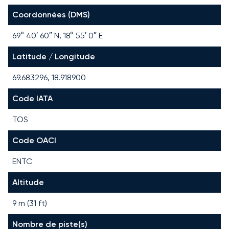
Coordonnées (DMS)
69° 40′ 60″ N, 18° 55′ 0″ E
Latitude / Longitude
69.683296, 18.918900
Code IATA
TOS
Code OACI
ENTC
Altitude
9 m (31 ft)
Nombre de piste(s)