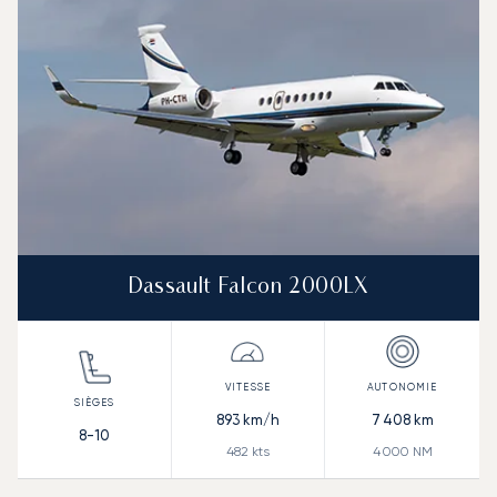
Autonomie (NM)
Dassault Falcon 2000LX
893
km/h
7 408
km
8-10
482
kts
4 000
NM