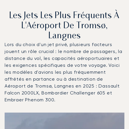
Les Jets Les Plus Fréquents À
L'Aéroport De Tromsø,
Langnes
Lors du choix d'un jet privé, plusieurs facteurs
jouent un rôle crucial : le nombre de passagers, la
distance du vol, les capacités aéroportuaires et
les exigences spécifiques de votre voyage. Voici
les modèles d'avions les plus fréquemment
affrétés en partance ou à destination de
Aéroport de Tromsø, Langnes en 2025 : Dassault
Falcon 2000LX, Bombardier Challenger 605 et
Embraer Phenom 300.
Aéroport de Tromsø, Langnes : Les 3 modèles d'aéronefs
Photo de l'aéronef
Modèle d'aéronef
Sièges
Vitesse (km/h)
Vitesse (nœuds)
Autonomie (km)