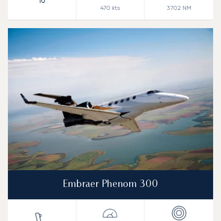
10
470
kts
3 702
NM
Embraer Phenom 300