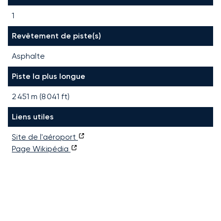
1
Revêtement de piste(s)
Asphalte
Piste la plus longue
2 451
m (
8 041
ft)
Liens utiles
Site de l'aéroport
Page Wikipédia