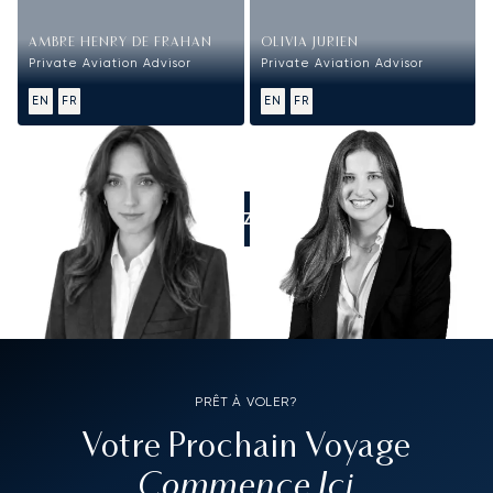
AMBRE HENRY DE FRAHAN
OLIVIA JURIEN
Private Aviation Advisor
Private Aviation Advisor
EN
FR
EN
FR
APPELEZ-NOUS
PRÊT À VOLER?
Votre Prochain Voyage
Commence Ici