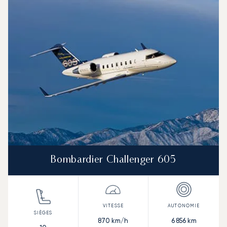
Bombardier Challenger 605
870
km/h
6 856
km