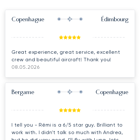
Copenhague
Édimbourg
Great experience, great service, excellent
crew and beautiful aircraft! Thank you!
08.05.2026
Bergame
Copenhague
I tell you - Rémi is a 6/5 star guy. Brilliant to
work with. I didn't talk so much with Andrea,
but he did very good. I'll fly with Luna Jets