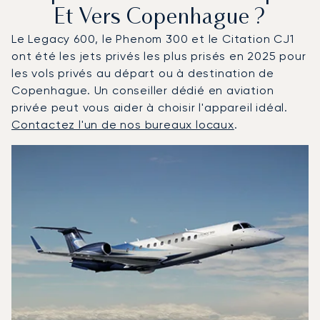
Et Vers Copenhague ?
Le Legacy 600, le Phenom 300 et le Citation CJ1
ont été les jets privés les plus prisés en 2025 pour
les vols privés au départ ou à destination de
Copenhague. Un conseiller dédié en aviation
privée peut vous aider à choisir l'appareil idéal.
Contactez l'un de nos bureaux locaux
.
Copenhague : Les 3 modèles d'aéronefs les plus fréque
Photo de l'aéronef
Modèle d'aéronef
Sièges
Vitesse (km/h)
Vitesse (nœuds)
Autonomie (km)
Autonomie (NM)