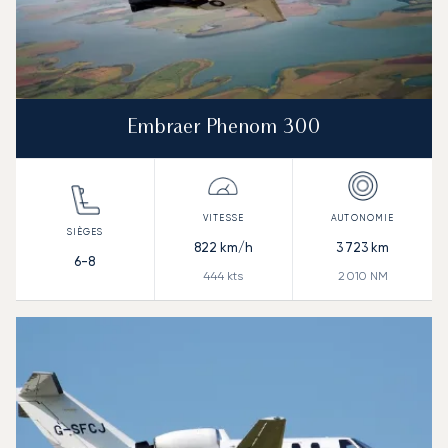
Embraer Phenom 300
822
km/h
3 723
km
6-8
444
kts
2 010
NM