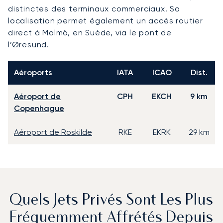
distinctes des terminaux commerciaux. Sa
localisation permet également un accès routier
direct à Malmö, en Suède, via le pont de
l’Øresund.
Aéroports
IATA
ICAO
Dist.
Aéroport de
CPH
EKCH
9 km
Copenhague
Aéroport de Roskilde
RKE
EKRK
29 km
Quels Jets Privés Sont Les Plus
Fréquemment Affrétés Depuis