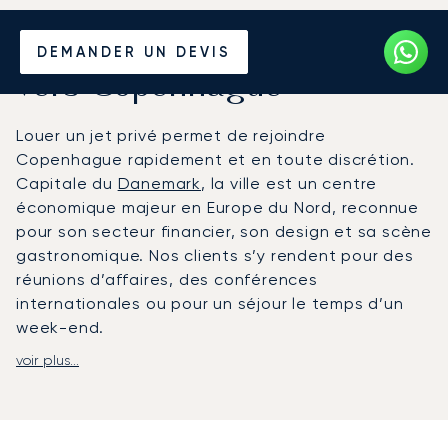
Louer un Jet Privé depuis et
DEMANDER UN DEVIS
vers Copenhague
Louer un jet privé permet de rejoindre
Copenhague rapidement et en toute discrétion.
Capitale du
Danemark
, la ville est un centre
économique majeur en Europe du Nord, reconnue
pour son secteur financier, son design et sa scène
gastronomique. Nos clients s’y rendent pour des
réunions d’affaires, des conférences
internationales ou pour un séjour le temps d’un
week-end.
voir plus...
LunaJets organise des vols depuis et vers
l’aéroport de Copenhague, situé à environ 20
minutes du centre-ville et disposant
d’installations dédiées à l’aviation privée. Des