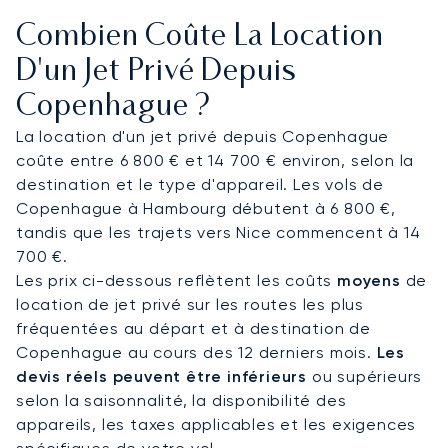
transferts peuvent être prévus à l’avance afin de
Combien Coûte La Location
rejoindre les quartiers d’affaires, les hôtels du
centre ou des lieux culturels comme le Théâtre
D'un Jet Privé Depuis
Royal Danois.
Copenhague ?
Nous organisons régulièrement des vols vers le
La location d'un jet privé depuis Copenhague
Danemark et connaissons les contraintes liées
coûte entre 6 800 € et 14 700 € environ, selon la
aux périodes de forte activité, notamment lors de
destination et le type d'appareil. Les vols de
grands congrès et salons organisés au Bella
Copenhague à Hambourg débutent à 6 800 €,
Center. Notre équipe vous accompagne dans
tandis que les trajets vers Nice commencent à 14
l’organisation de votre vol vers Copenhague, qu’il
700 €.
s’agisse d’un déplacement professionnel ou d’un
Les prix ci-dessous reflètent les coûts
moyens
de
séjour privé.
location de jet privé sur les routes les plus
fréquentées au départ et à destination de
Copenhague au cours des 12 derniers mois.
Les
devis réels peuvent être inférieurs
ou supérieurs
selon la saisonnalité, la disponibilité des
appareils, les taxes applicables et les exigences