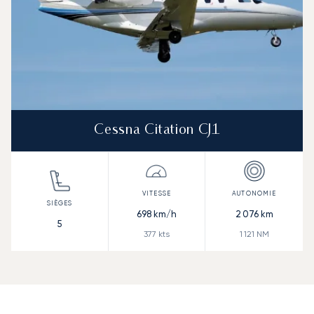
Cessna Citation CJ1
698
km/h
2 076
km
5
377
kts
1 121
NM