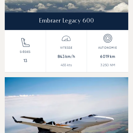
Embraer Legacy 600
843
km/h
6 019
km
13
455
kts
3 250
NM