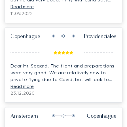
again.
Read more
11.09.2022
Copenhague
Providenciales
Dear Mr. Segard, The flight and preparations
were very good. We are relatively new to
private flying due to Covid, but will look to
adjust our budgets for more experiences like
Read more
this one. Best wishes,
23.12.2020
Amsterdam
Copenhague