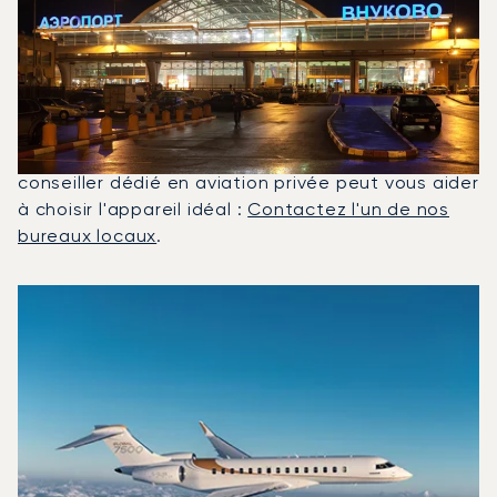
Affrétés Entre Londres Et
Moscou ?
En 2025, le Global 7500, le Phenom 300 et le
Citation Latitude ont été les jets privés les plus
utilisés pour les vols entre Moscou et Londres. Un
conseiller dédié en aviation privée peut vous aider
à choisir l'appareil idéal :
Contactez l'un de nos
bureaux locaux
.
Les 3 modèles d'aéronefs les plus utilisés entre Londres 
Photo de l'aéronef
Modèle d'aéronef
Sièges
Vitesse (km/h)
Vitesse (nœuds)
Autonomie (km)
Autonomie (NM)