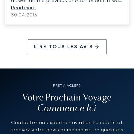
as well as the previous one to London, it was
quite pleasant and well organized. Speaking
Read more
about the service, everything was perfect.
30.04.2016
You and your colleagues were very helpful,
operational and communicative and I’m sure
we will get back directly to LunaJets if we
need to arrange another flight in future.
LIRE TOUS LES AVIS
Kindest regards.
PRÊT À VOLER?
Votre Prochain Voyage
Commence Ici
Contactez un expert en aviation LunaJets et
recevez votre devis personnalisé en quelques