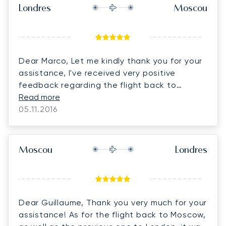
Londres
Moscou
Dear Marco, Let me kindly thank you for your
assistance, I've received very positive
feedback regarding the flight back to
Moscow. Everything was perfectly organized
Read more
and the family really enjoyed the flight. Kind
05.11.2016
regards,
Moscou
Londres
Dear Guillaume, Thank you very much for your
assistance! As for the flight back to Moscow,