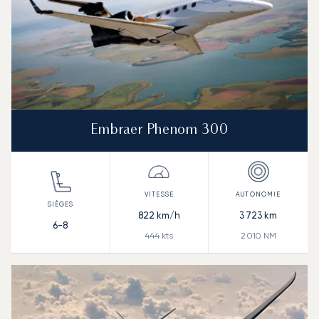
Embraer Phenom 300
822
km/h
3 723
km
6-8
444
kts
2 010
NM