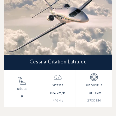
Cessna Citation Latitude
826
km/h
5 000
km
9
446
kts
2 700
NM