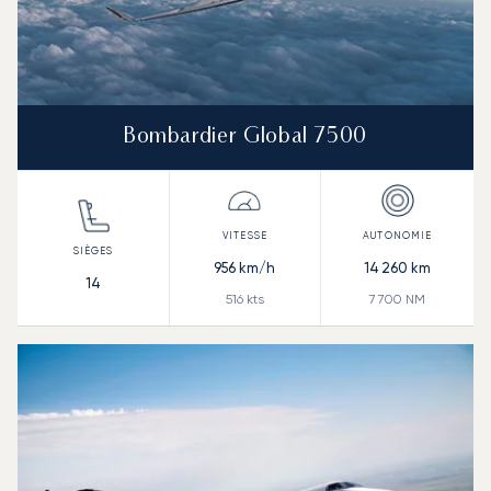
Bombardier Global 7500
956
km/h
14 260
km
14
516
kts
7 700
NM