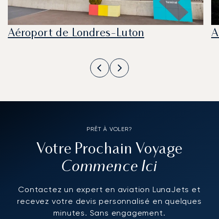
Aéroport de Londres-Luton
A
PRÊT À VOLER?
Votre Prochain Voyage
Commence Ici
Contactez un expert en aviation LunaJets et
recevez votre devis personnalisé en quelques
minutes. Sans engagement.