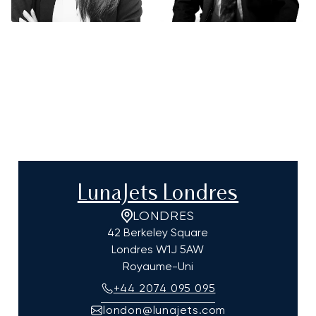
LunaJets Londres
LONDRES
42 Berkeley Square
Londres
W1J 5AW
Royaume-Uni
+44 2074 095 095
london@lunajets.com