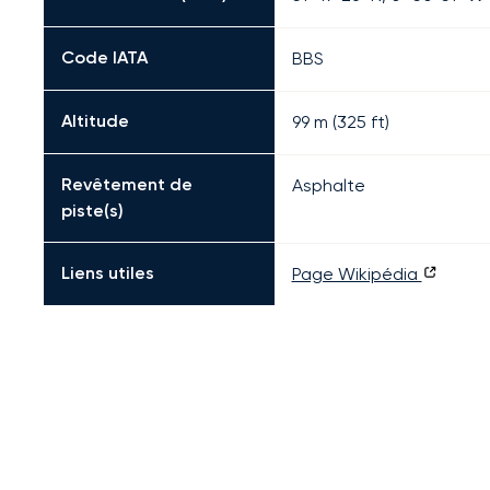
Code IATA
BBS
Altitude
99 m (325 ft)
Revêtement de
Asphalte
piste(s)
Liens utiles
Page Wikipédia