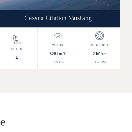
Cessna Citation Mustang
628
km/h
2 161
km
4
339
kts
1 167
NM
he