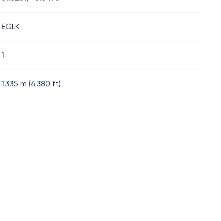
EGLK
1
1 335
m (
4 380
ft)