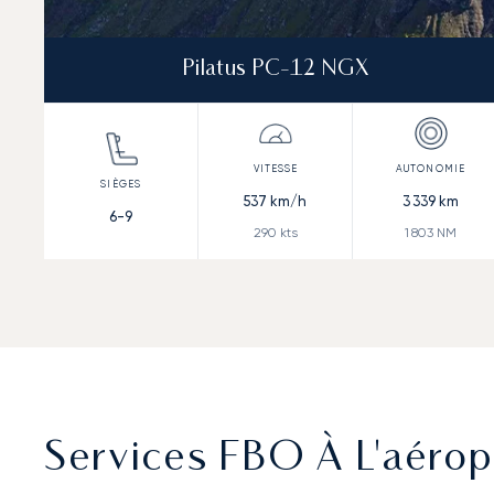
Pilatus PC-12 NGX
537
km/h
3 339
km
6-9
290
kts
1 803
NM
Services FBO À L'aéro