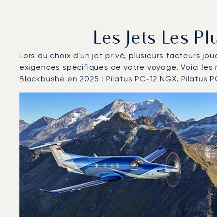
Les Jets Les P
Lors du choix d'un jet privé, plusieurs facteurs jo
exigences spécifiques de votre voyage. Voici les
Blackbushe en 2025 : Pilatus PC-12 NGX, Pilatus 
Aéroport de Blackbushe : Les 3 modèles d'aéronefs l
Photo de l'aéronef
Modèle d'aéronef
Sièges
Vitesse (km/h)
Vitesse (nœuds)
Autonomie (km)
Autonomie (NM)