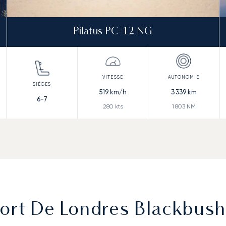
Pilatus PC-12 NG
519
km/h
3 339
km
6-7
280
kts
1 803
NM
port De Londres Blackbus