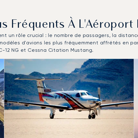
lus Fréquents À L'Aéropor
uent un rôle crucial : le nombre de passagers, la distan
 modèles d'avions les plus fréquemment affrétés en p
PC-12 NG et Cessna Citation Mustang.
es plus fréquentés en nombre de mouvements en 2025