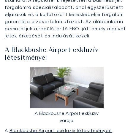
számára. A repülőtér kifejezetten a business jet
forgalomra specializálódott, ahol egyszerűsített
eljárások és a korlátozott kereskedelmi forgalom
garantálja a zavartalan utazást. Az alábbiakban
bemutatjuk a repülőtér fő FBO-ját, amely a privát
jetek érkezését és indulását kezeli.
A Blackbushe Airport exkluzív
létesítményei
A Blackbushe Airport exkluzív
várója
A
Blackbushe Airport exkluzív létesítményeit