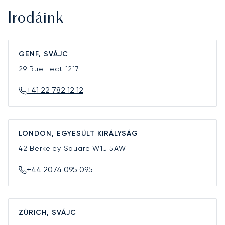
Irodáink
GENF, SVÁJC
29 Rue Lect
1217
+41 22 782 12 12
LONDON, EGYESÜLT KIRÁLYSÁG
42 Berkeley Square
W1J 5AW
+44 2074 095 095
ZÜRICH, SVÁJC