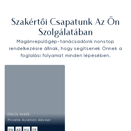
Szakértői Csapatunk Az Ön
Szolgálatában
Magánrepülőgép-tanácsadóink nonstop
rendelkezésre állnak, hogy segítsenek Önnek a
foglalási folyamat minden lépésében.
DALIA MADI
Private Aviation Advisor
EN
AR
HU
FR