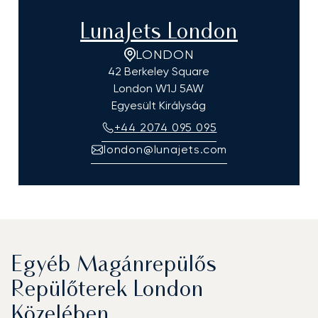
LunaJets London
LONDON
42 Berkeley Square
London
W1J 5AW
Egyesült Királyság
+44 2074 095 095
london@lunajets.com
Egyéb Magánrepülős
Repülőterek London
Közelében