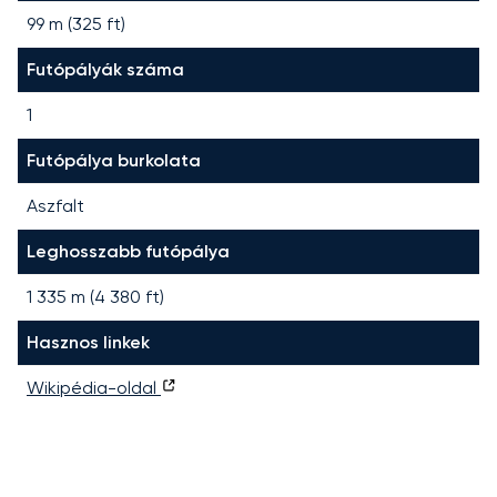
99 m (325 ft)
Futópályák száma
1
Futópálya burkolata
Aszfalt
Leghosszabb futópálya
1 335
m (
4 380
ft)
Hasznos linkek
Wikipédia-oldal