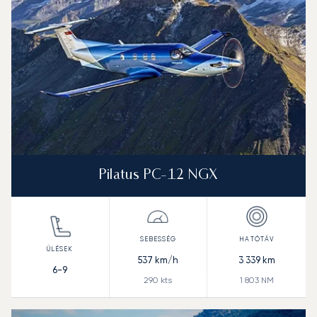
Pilatus PC-12 NGX
537
km/h
3 339
km
6-9
290
kts
1 803
NM