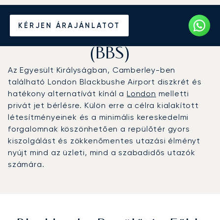
Magánrepülőgép bérlése a
KÉRJEN ÁRAJÁNLATOT
Blackbushe repülőtérre
(BBS)
Az Egyesült Királyságban, Camberley-ben
található London Blackbushe Airport diszkrét és
hatékony alternatívát kínál a
London
melletti
privát jet bérlésre. Külön erre a célra kialakított
létesítményeinek és a minimális kereskedelmi
forgalomnak köszönhetően a repülőtér gyors
kiszolgálást és zökkenőmentes utazási élményt
nyújt mind az üzleti, mind a szabadidős utazók
számára.