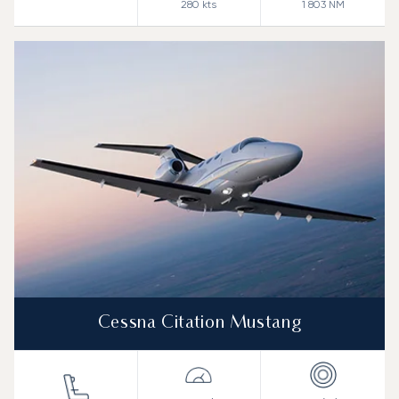
280
kts
1 803
NM
Cessna Citation Mustang