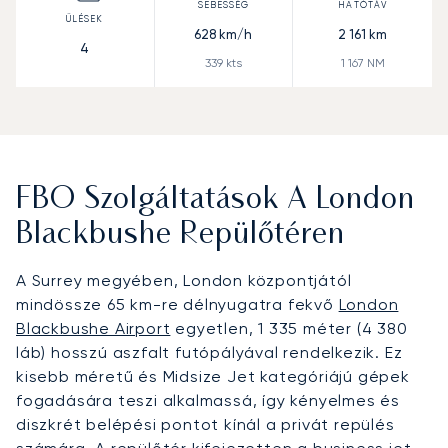
628
km/h
2 161
km
4
339
kts
1 167
NM
FBO Szolgáltatások A London
Blackbushe Repülőtéren
A Surrey megyében, London központjától
mindössze 65 km-re délnyugatra fekvő
London
Blackbushe Airport
egyetlen, 1 335 méter (4 380
láb) hosszú aszfalt futópályával rendelkezik. Ez
kisebb méretű és Midsize Jet kategóriájú gépek
fogadására teszi alkalmassá, így kényelmes és
diszkrét belépési pontot kínál a privát repülés