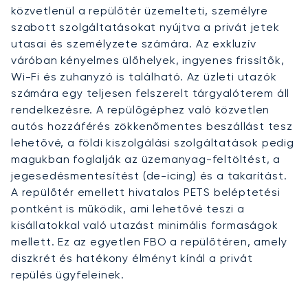
közvetlenül a repülőtér üzemelteti, személyre
szabott szolgáltatásokat nyújtva a privát jetek
utasai és személyzete számára. Az exkluzív
váróban kényelmes ülőhelyek, ingyenes frissítők,
Wi-Fi és zuhanyzó is található. Az üzleti utazók
számára egy teljesen felszerelt tárgyalóterem áll
rendelkezésre. A repülőgéphez való közvetlen
autós hozzáférés zökkenőmentes beszállást tesz
lehetővé, a földi kiszolgálási szolgáltatások pedig
magukban foglalják az üzemanyag-feltöltést, a
jegesedésmentesítést (de-icing) és a takarítást.
A repülőtér emellett hivatalos PETS beléptetési
pontként is működik, ami lehetővé teszi a
kisállatokkal való utazást minimális formaságok
mellett. Ez az egyetlen FBO a repülőtéren, amely
diszkrét és hatékony élményt kínál a privát
repülés ügyfeleinek.