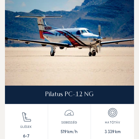
Pilatus PC-12 NG
519
km/h
3 339
km
6-7