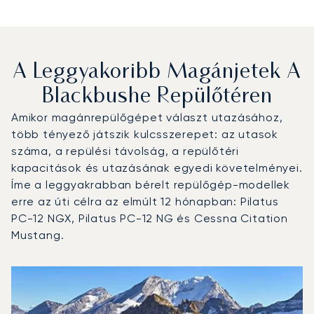
A Leggyakoribb Magánjetek A
Blackbushe Repülőtéren
Amikor magánrepülőgépet választ utazásához,
több tényező játszik kulcsszerepet: az utasok
száma, a repülési távolság, a repülőtéri
kapacitások és utazásának egyedi követelményei.
Íme a leggyakrabban bérelt repülőgép-modellek
erre az úti célra az elmúlt 12 hónapban: Pilatus
PC-12 NGX, Pilatus PC-12 NG és Cessna Citation
Mustang.
Blackbushe repülőtér : A 3 legtöbbet repült repülőgép-tí
Repülőgép fotója
Repülőgép-típus
Ülőhelyek
Sebesség (km/h)
Sebesség (csomó)
Hatótávolság (km)
Hatótávolság (NM)