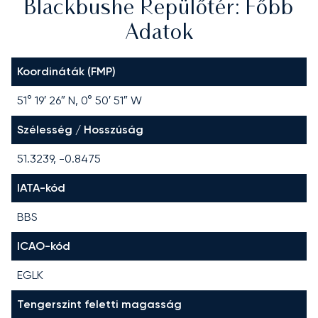
Blackbushe Repülőtér: Főbb
Adatok
Koordináták (FMP)
51° 19′ 26″ N, 0° 50′ 51″ W
Szélesség / Hosszúság
51.3239, -0.8475
IATA-kód
BBS
ICAO-kód
EGLK
Tengerszint feletti magasság