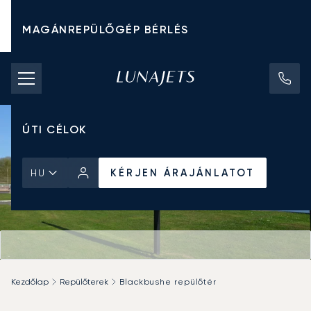
MAGÁNREPÜLŐGÉP BÉRLÉS
CHARTER ÁRAK
MAGÁNREPÜLŐGÉPEK
ÚTI CÉLOK
KÉRJEN ÁRAJÁNLATOT
HU
Kezdőlap
Repülőterek
Blackbushe repülőtér