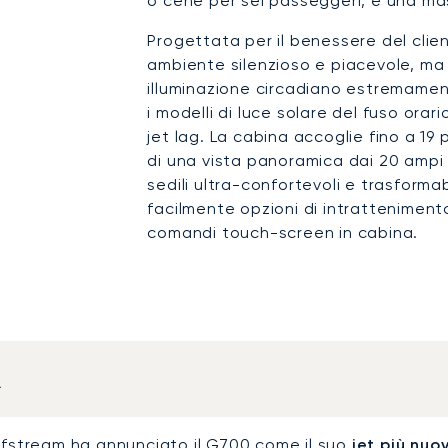
o cene per sei passeggeri, e una ma
Progettata per il benessere del clien
ambiente silenzioso e piacevole, ma
illuminazione circadiano estremamen
i modelli di luce solare del fuso orari
jet lag. La cabina accoglie fino a 
di una vista panoramica dai 20 ampi fin
sedili ultra-confortevoli e trasformabi
facilmente opzioni di intrattenimento
comandi touch-screen in cabina.
a
lfstream
ha annunciato il G700 come il suo
jet più nuo