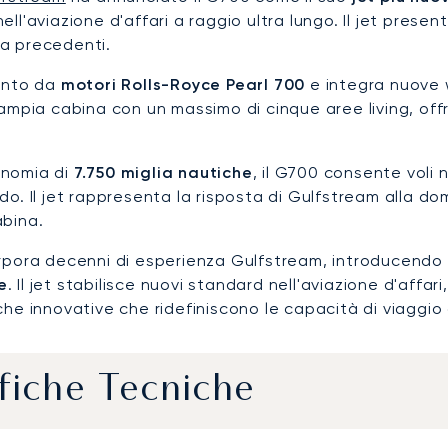
ell'aviazione d'affari a raggio ultra lungo. Il jet prese
a precedenti.
pinto da
motori Rolls-Royce Pearl 700
e integra nuove w
'ampia cabina con un massimo di cinque aree living, offr
onomia di
7.750 miglia nautiche
, il G700 consente voli
do. Il jet rappresenta la risposta di Gulfstream alla 
abina.
orpora decenni di esperienza Gulfstream, introducend
e
. Il jet stabilisce nuovi standard nell'aviazione d'aff
che innovative che ridefiniscono le capacità di viaggio 
fiche Tecniche