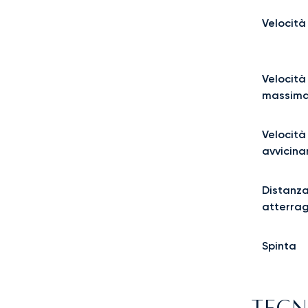
Velocità
Velocità
massima
Velocità
avvicin
Distanza
atterra
Spinta