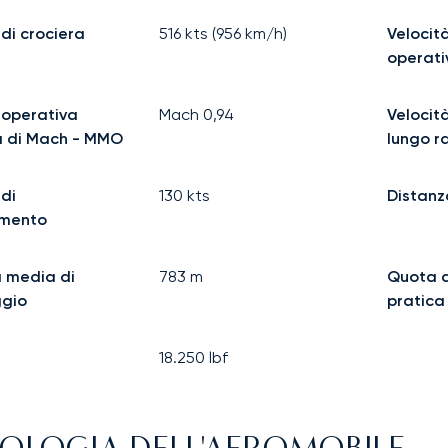
 di crociera
516
kts (
956
km/h)
Velocit
operat
 operativa
Mach
0,94
Velocità
 di Mach - MMO
lungo r
 di
130
kts
Distanz
amento
 media di
783
m
Quota 
ggio
pratica
18.250
lbf