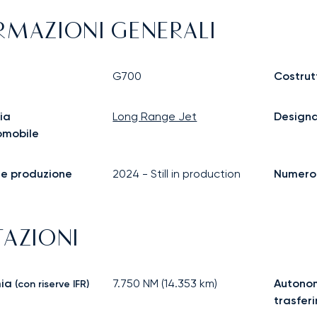
RMAZIONI GENERALI
G700
Costrut
ia
Long Range Jet
Design
omobile
ine produzione
2024
-
Still in production
Numero d
TAZIONI
ia
7.750
NM (
14.353
km)
Autonom
(con riserve IFR)
trasfer