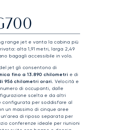
 G700
ng range jet e vanta la cabina più
ivata: alta 1,91 metri, larga 2,49
vano bagagli accessibile in volo.
del jet gli consentono di
ca fino a 13.890 chilometri
e di
i 956 chilometri orari
. Velocità e
umero di occupanti, dalle
igurazione scelta e da altri
re configurata per soddisfare al
con un massimo di cinque aree
, un'area di riposo separata per
zio conferenze ideale per riunioni