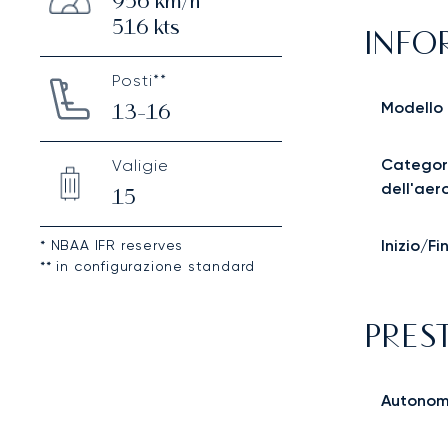
956
km/h
516
kts
INFO
Posti**
Modello
13-16
Categor
Valigie
dell'aer
15
Inizio/F
* NBAA IFR reserves
** in configurazione standard
PRES
Autonom