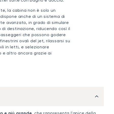
ster suite con bagno e doccia.
te, la cabina non è solo un
 dispone anche di un sistema di
te avanzato, in grado di simulare
o di destinazione, riducendo così il
19 passeggeri che possono godere
estrini ovali del jet, rilassarsi su
li in letti, e selezionare
 e altro ancora grazie ai
vo e più grande
, che rappresenta l'apice della