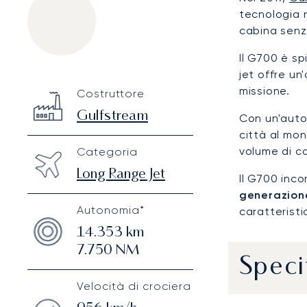
tecnologia n
cabina senz
Il G700 è s
jet offre un
Gulfstream G700
Specification
Value
missione.
Costruttore
Technical specifications
Gulfstream
Con un'aut
città al mon
volume di c
Categoria
Long Range Jet
Il G700 inc
generazion
Autonomia*
caratteristi
14.353
km
7.750
NM
Speci
Velocità di crociera