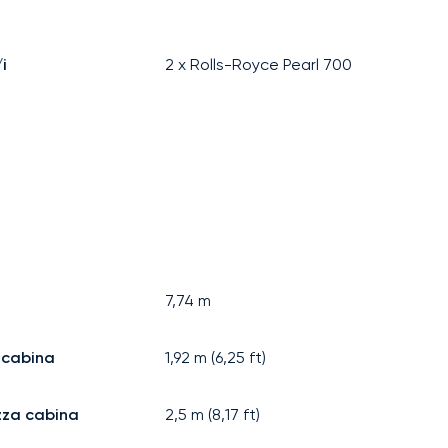
i
2 x Rolls-Royce Pearl 700
7,74
m
 cabina
1,92
m (
6,25
ft)
zza cabina
2,5
m (
8,17
ft)