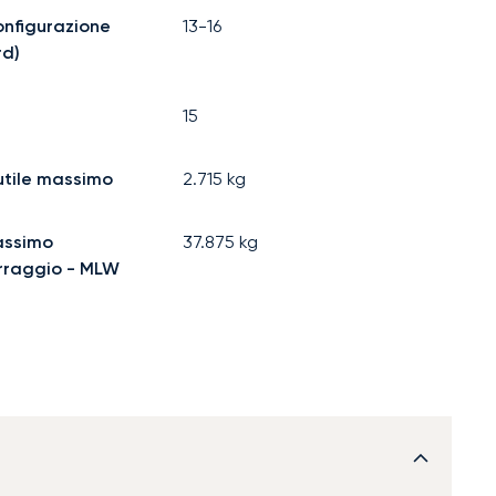
configurazione
13-16
rd)
15
utile massimo
2.715
kg
assimo
37.875
kg
erraggio - MLW