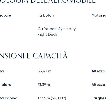
OLOGIA DELL'AEROMOBILE
motore
Turbofan
Motore/
Gulfstream Symmetry
Flight Deck
NSIONI E CAPACITÀ
za
33,47
m
Altezza
 alare
31,39
m
Altezza
za cabina
17,34
m (
56,83
ft)
Larghe