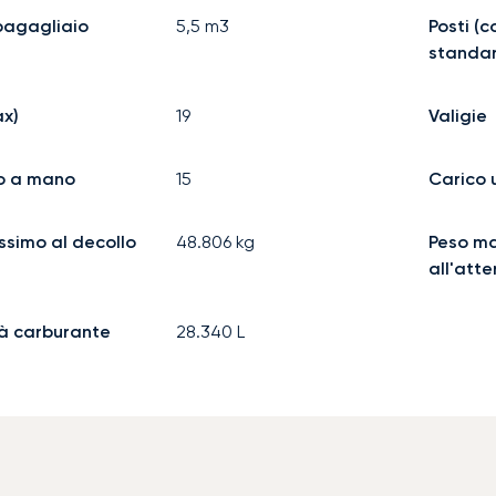
bagagliaio
5,5
m3
Posti (
standa
ax)
19
Valigie
o a mano
15
Carico 
simo al decollo
48.806
kg
Peso m
all'att
à carburante
28.340
L