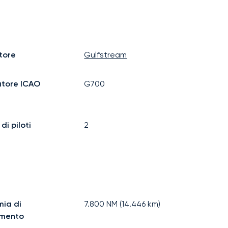
tore
Gulfstream
atore ICAO
G700
i piloti
2
ia di
7.800
NM (
14.446
km)
imento