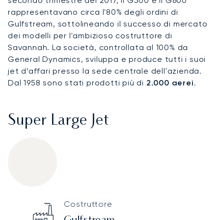
secondo trimestre del 2017, il G500 e il G600
rappresentavano circa l'80% degli ordini di
Gulfstream, sottolineando il successo di mercato
dei modelli per l'ambizioso costruttore di
Savannah. La società, controllata al 100% da
General Dynamics, sviluppa e produce tutti i suoi
jet d’affari presso la sede centrale dell'azienda.
Dal 1958 sono stati prodotti più di
2.000 aerei
.
Super Large Jet
Gulfstream G500
Specification
Value
Costruttore
Technical specifications