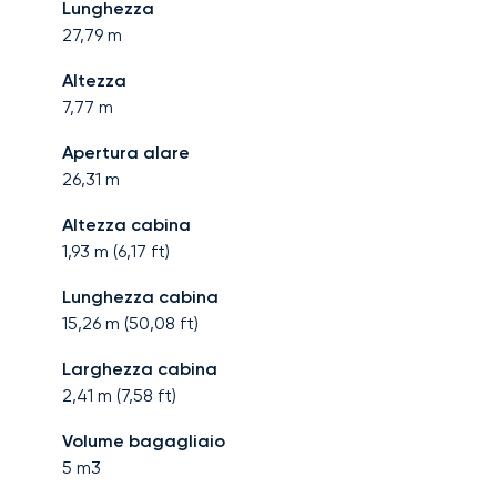
Lunghezza
27,79
m
Altezza
7,77
m
Apertura alare
26,31
m
Altezza cabina
1,93
m (
6,17
ft)
Lunghezza cabina
15,26
m (
50,08
ft)
Larghezza cabina
2,41
m (
7,58
ft)
Volume bagagliaio
5
m3