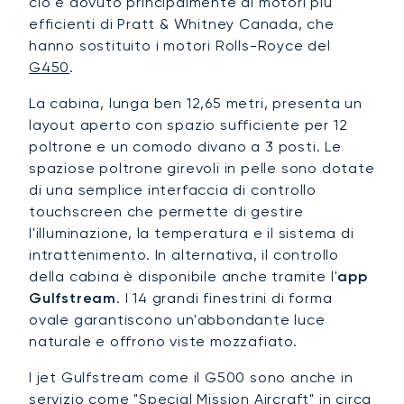
ciò è dovuto principalmente ai motori più
efficienti di Pratt & Whitney Canada, che
hanno sostituito i motori Rolls-Royce del
G450
.
La cabina, lunga ben 12,65 metri, presenta un
layout aperto con spazio sufficiente per 12
poltrone e un comodo divano a 3 posti. Le
spaziose poltrone girevoli in pelle sono dotate
di una semplice interfaccia di controllo
touchscreen che permette di gestire
l'illuminazione, la temperatura e il sistema di
intrattenimento. In alternativa, il controllo
della cabina è disponibile anche tramite l'
app
Gulfstream
. I 14 grandi finestrini di forma
ovale garantiscono un'abbondante luce
naturale e offrono viste mozzafiato.
I jet Gulfstream come il G500 sono anche in
servizio come "Special Mission Aircraft" in circa