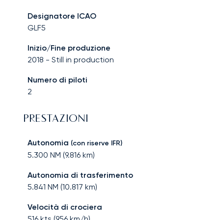
Designatore ICAO
GLF5
Inizio/Fine produzione
2018
-
Still in production
Numero di piloti
2
PRESTAZIONI
Autonomia
(con riserve IFR)
5.300
NM (
9.816
km)
Autonomia di trasferimento
5.841
NM (
10.817
km)
Velocità di crociera
516
kts (
956
km/h)