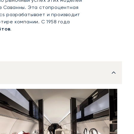
уло рыночный успех этих моделей
з Саванны. Эта стопроцентная
cs разрабатывает и производит
тире компании. С 1958 года
ётов
.