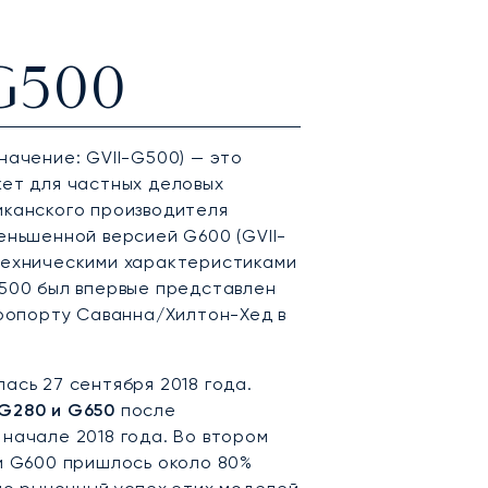
 G500
начение: GVII-G500) — это
ет для частных деловых
иканского производителя
еньшенной версией G600 (GVII-
техническими характеристиками
G500 был впервые представлен
ропорту Саванна/Хилтон-Хед в
ась 27 сентября 2018 года.
G280 и G650
после
 начале 2018 года. Во втором
и G600 пришлось около 80%