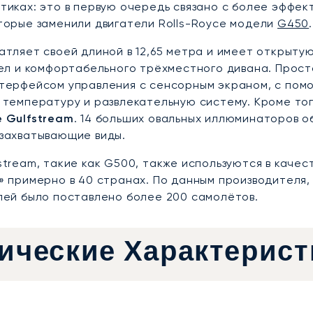
тиках: это в первую очередь связано с более эффект
торые заменили двигатели Rolls-Royce модели
G450
.
атляет своей длиной в 12,65 метра и имеет открыт
сел и комфортабельного трёхместного дивана. Про
терфейсом управления с сенсорным экраном, с пом
 температуру и развлекательную систему. Кроме то
 Gulfstream
. 14 больших овальных иллюминаторов 
захватывающие виды.
stream, такие как G500, также используются в каче
» примерно в 40 странах. По данным производителя,
лей было поставлено более 200 самолётов.
ические Характерист