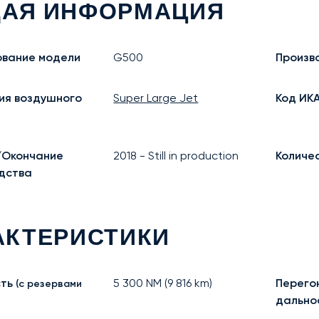
АЯ ИНФОРМАЦИЯ
вание модели
G500
Произв
ия воздушного
Super Large Jet
Код ИК
/Окончание
2018
-
Still in production
Количе
дства
АКТЕРИСТИКИ
ть
5 300
NM (
9 816
km)
Перего
(с резервами
дально