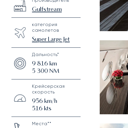
Производитель
Technical specifications
Gulfstream
категория
самолетов
Super Large Jet
Дальность*
9 816
km
5 300
NM
Крейсерская
скорость
956
km/h
516
kts
Места**