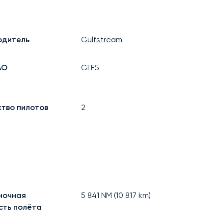
одитель
Gulfstream
АО
GLF5
ство пилотов
2
ночная
5 841
NM (
10 817
km)
сть полёта