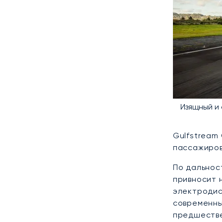
Изящный и
Gulfstream
пассажиров
По дальнос
привносит 
электродис
современны
предшестве