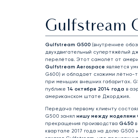
Gulfstream
Gulfstream G500
(внутреннее обоз
двухдвигательный супертяжёлый дж
перелётов. Этот самолёт от амер
Gulfstream Aerospace
является ум
G600) и обладает схожими лётно-
при меньших внешних габаритах. 
публике
14 октября 2014 года
в аэ
американском штате Джорджия.
Передача первому клиенту состоял
G500 занял
нишу между моделями 
прекращения производства
G450
в
квартале 2017 года на долю G500 