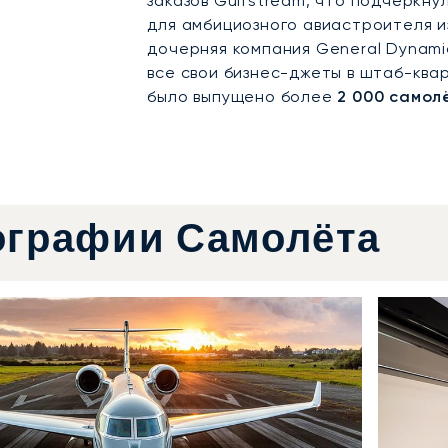
заказов Gulfstream, что подчеркн
для амбициозного авиастроителя и
дочерняя компания General Dynami
все свои бизнес-джеты в штаб-квар
было выпущено более
2 000 самол
ографии Самолёта