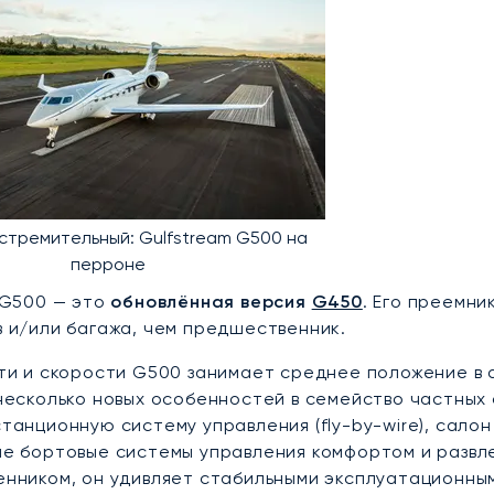
 стремительный: Gulfstream G500 на
перроне
 G500 — это
обновлённая версия
G450
. Его преемни
 и/или багажа, чем предшественник.
ти и скорости G500 занимает среднее положение в 
несколько новых особенностей в семейство частных 
танционную систему управления (fly-by-wire), сало
е бортовые системы управления комфортом и развл
нником, он удивляет стабильными эксплуатационны