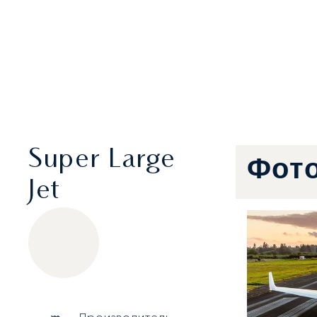
Super Large
Фот
Jet
Gulfstream G500
Specification
Value