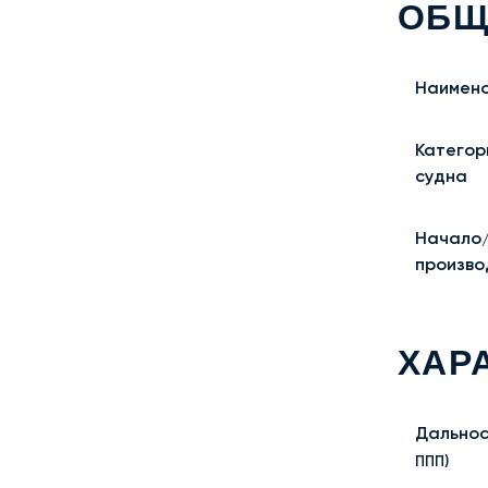
ОБЩ
Наимено
Категор
судна
Начало
произво
ХАР
Дальнос
ППП)