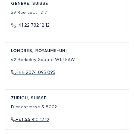
GENÈVE, SUISSE
29 Rue Lect
1217
+41 22 782 12 12
LONDRES, ROYAUME-UNI
42 Berkeley Square
W1J 5AW
+44 2074 095 095
ZURICH, SUISSE
Dianastrasse 5
8002
+41 44 810 12 12