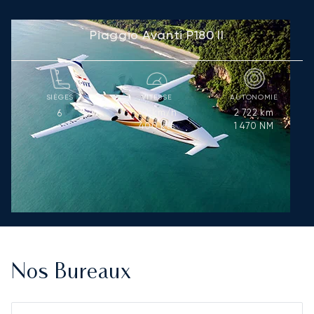
Piaggio Avanti P180 II
SIÈGES
VITESSE
AUTONOMIE
741
km/h
2 722
km
6
400
kts
1 470
NM
Nos Bureaux