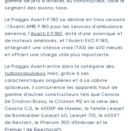
gamme de jets d'affaires du constructeur, cible le
segment des avions-taxis.
Le Piaggio Avanti P.180 se décline en trois versions
: l'Avanti AMB P.180 pour les services d'ambulance
aérienne, l'
Avanti II P.180
, doté d'une avionique et
de moteurs améliorés, et l'Avanti EVO P.180,
atteignant une vitesse vraie (TAS) de 400 nœuds
et offrant une charge utile plus importante.
Le Piaggio Avanti entre dans la catégorie des
turbopropulseurs
mais, grâce à ses
caractéristiques singulières et à sa cabine
spacieuse, il concurrence les appareils haut de
gamme d'autres constructeurs tels que Cessna
(le Citation Bravo, le Citation M2 et la série des
Cessna CJ), le 400XP de Hawker, la famille Learjet
de Bombardier (Learjet 40, Learjet 70), le 400XT
de Nextant, le Phenom 300 d'Embraer et le
Premier I de Beechcraft.