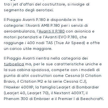
tra i jet d’affari del costruttore, si rivolge al
segmento degli aerotaxi.
Il Piaggio Avanti P.180 è disponibile in tre
categorie: l'Avanti AMB P.180 per i servizi di
aeroambulanza, l'
Avanti II P.180
con avionica e
motori potenziati e l'Avanti EVO P.180, che
raggiunge i 400 nodi TAS (True Air Speed) e offre
un carico utile maggiore.
Il Piaggio Avanti rientra nella categoria dei
turboelica
ma, per le sue caratteristiche uniche e
la sua cabina spaziosa, compete con i modelli di
punta di altri costruttori come Cessna (il Citation
Bravo, il Citation M2 e la serie Cessna CJ),
l'Hawker 400XP, la famiglia Learjet di Bombardier
(Learjet 40, Learjet 70), il Nextant 400XT, il
Phenom 300 di Embraer e il Premier I di Beechcraft.