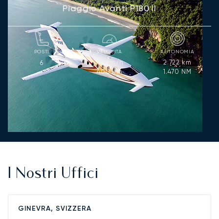
Piaggio Avanti P180 II
POSTI
VELOCITÀ
AUTONOMIA
741
km/h
2.722
km
6
400
kts
1.470
NM
I Nostri Uffici
GINEVRA, SVIZZERA