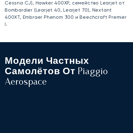
Cessna CJ), Hawker 400XP, семейство Learjet от
Bombardier (Learjet 40, Learjet 70), Nextant
400XT, Embraer Phenom 300 и Beechcraft Premier
I.
Модели Частных
Самолётов От Piaggio
Aerospace