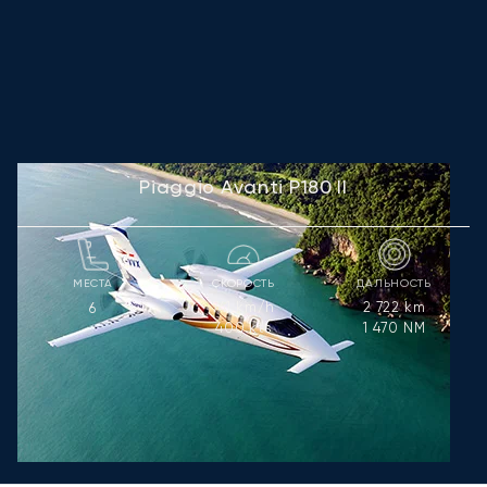
Piaggio Avanti P180 II
МЕСТА
СКОРОСТЬ
ДАЛЬНОСТЬ
741
km/h
2 722
km
6
400
kts
1 470
NM