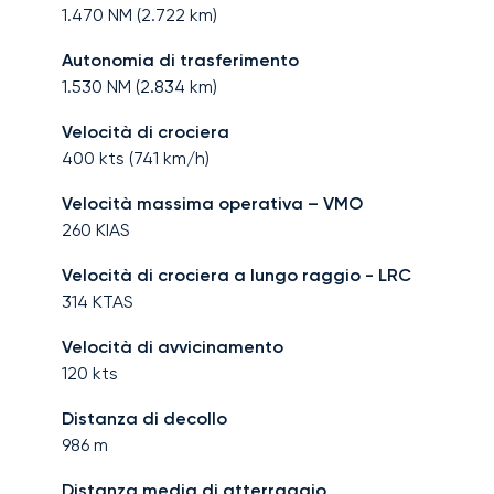
1.470
NM (
2.722
km)
Autonomia di trasferimento
1.530
NM (
2.834
km)
Velocità di crociera
400
kts (
741
km/h)
Velocità massima operativa – VMO
260
KIAS
Velocità di crociera a lungo raggio - LRC
314
KTAS
Velocità di avvicinamento
120
kts
Distanza di decollo
986
m
Distanza media di atterraggio