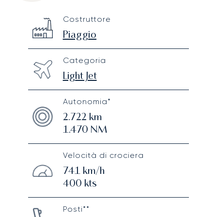
Piaggio Avanti P180 II
Specification
Value
Costruttore
Technical specifications
Piaggio
Categoria
Light Jet
Autonomia*
2.722
km
1.470
NM
Velocità di crociera
741
km/h
400
kts
Posti**