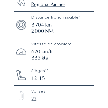
Regional Airliner
Distance franchissable*
3 704
km
2 000
NM
Vitesse de croisière
620
km/h
335
kts
Sièges**
12-15
Valises
22