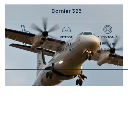
Dornier 328
SIÈGES
VITESSE
AUTONOMIE
335
kts
1 852
km
30
620
km/h
1 000
NM