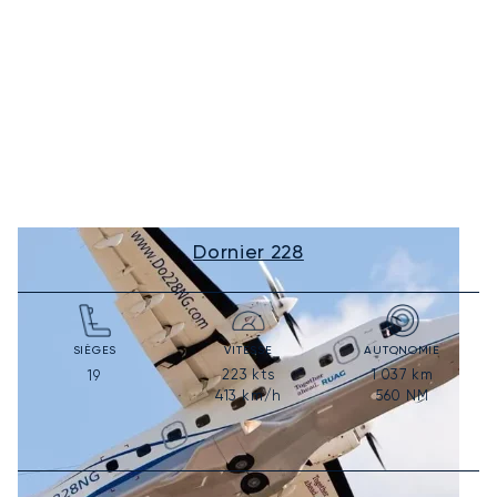
Dornier 228
SIÈGES
VITESSE
AUTONOMIE
223
kts
1 037
km
19
413
km/h
560
NM