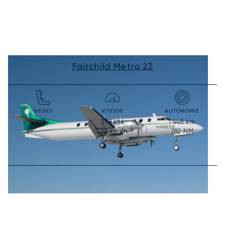
Fairchild Metro 23
SIÈGES
VITESSE
AUTONOMIE
288
kts
1 448
km
19
533
km/h
782
NM