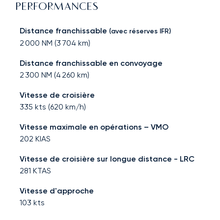
PERFORMANCES
Distance franchissable
(avec réserves IFR)
2 000
NM (
3 704
km)
Distance franchissable en convoyage
2 300
NM (
4 260
km)
Vitesse de croisière
335
kts (
620
km/h)
Vitesse maximale en opérations – VMO
202
KIAS
Vitesse de croisière sur longue distance - LRC
281
KTAS
Vitesse d'approche
103
kts