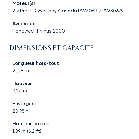
Moteur(s)
2 x Pratt & Whitney Canada PW306B / PW306/9
Avionique
Honeywell Primus 2000
DIMENSIONS ET CAPACITÉ
Longueur hors-tout
21,28
m
Hauteur
7,24
m
Envergure
20,98
m
Hauteur cabine
1,89
m (
6,2
ft)