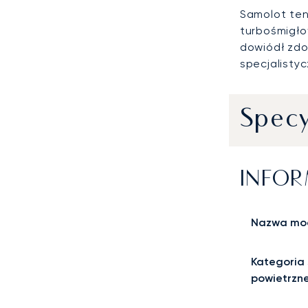
Samolot ten
turbośmigło
dowiódł zdo
specjalisty
Specy
INFOR
Nazwa mo
Kategoria 
powietrzn