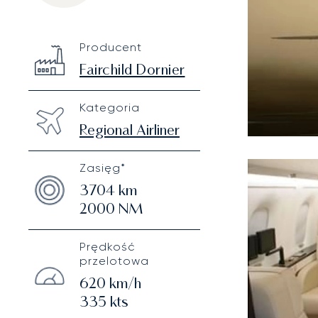
Fairchild Dornier 328 Executive
Specification
Value
Producent
Technical specifications
Fairchild Dornier
Kategoria
Regional Airliner
Zasięg*
3704
km
2000
NM
Prędkość
przelotowa
620
km/h
335
kts