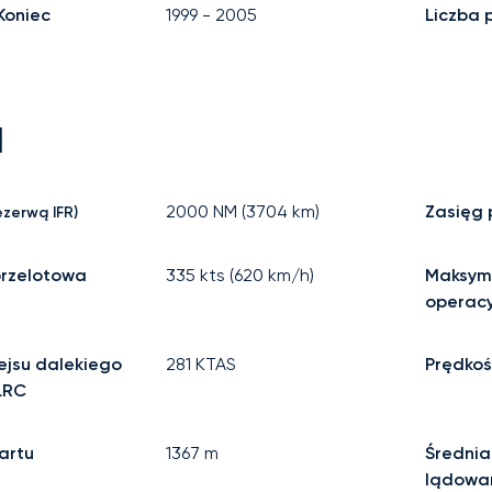
Koniec
1999
-
2005
Liczba 
I
2000
NM (
3704
km)
Zasięg
ezerwą IFR)
przelotowa
335
kts (
620
km/h)
Maksym
operac
ejsu dalekiego
281
KTAS
Prędkoś
LRC
artu
1367
m
Średnia
lądowa