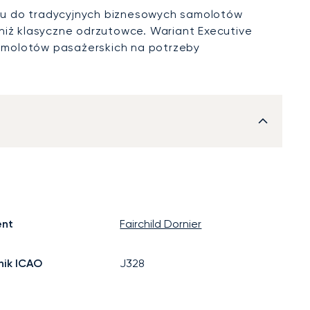
u do tradycyjnych biznesowych samolotów
niż klasyczne odrzutowce. Wariant Executive
 samolotów pasażerskich na potrzeby
ent
Fairchild Dornier
ik ICAO
J328