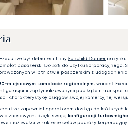
ria
 Executive był debiutem firmy
Fairchild Dornier
na rynku
samolot pasażerski Do 328 do użytku korporacyjnego. 
rawdzonych w lotnictwie pasażerskim z udogodnienia
30-miejscowym samolocie regionalnym
, wariant Exec
onfiguracjami zoptymalizowanymi pod kątem transport
ć i charakterystykę osiągów swojej komercyjnej wersji
xecutive zapewniał operatorom dostęp do krótszych lo
 biznesowych, dzięki swojej
konfiguracji turbośmigło
owe możliwości w zakresie celów podróży korporacyjny