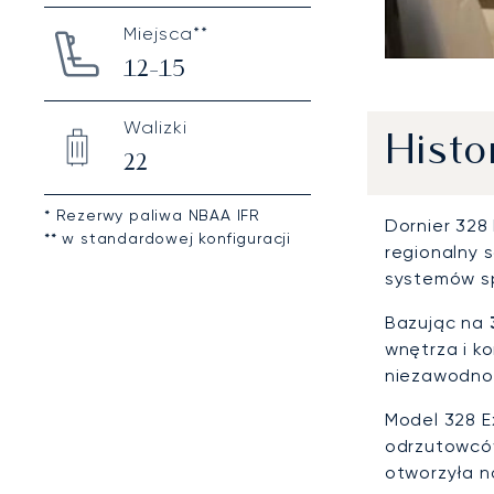
Miejsca**
12-15
Walizki
Histo
22
* Rezerwy paliwa NBAA IFR
Dornier 328
** w standardowej konfiguracji
regionalny 
systemów sp
Bazując na
wnętrza i k
niezawodnoś
Model 328 E
odrzutowców
otworzyła n