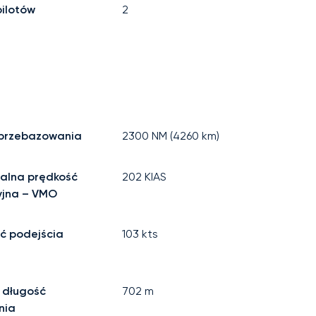
pilotów
2
 przebazowania
2300
NM (
4260
km)
alna prędkość
202
KIAS
yjna – VMO
ć podejścia
103
kts
 długość
702
m
nia