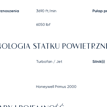
wznoszenia
3690
ft/min
Pułap p
6050
lbf
OLOGIA STATKU POWIETRZ
Turbofan / Jet
Silnik(i)
Honeywell Primus 2000