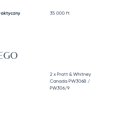
raktyczny
35 000
ft
NEGO
2 x Pratt & Whitney
Canada PW306B /
PW306/9