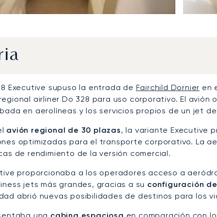
ria
328 Executive supuso la entrada de
Fairchild Dornier
en e
regional airliner Do 328 para uso corporativo. El avión
bada en aerolíneas y los servicios propios de un jet d
el
avión regional de 30 plazas
, la variante Executive 
ones optimizadas para el transporte corporativo. La aer
cas de rendimiento de la versión comercial.
utive proporcionaba a los operadores acceso a aeród
siness jets más grandes, gracias a su
configuración de
dad abrió nuevas posibilidades de destinos para los v
esentaba una
cabina espaciosa
en comparación con los