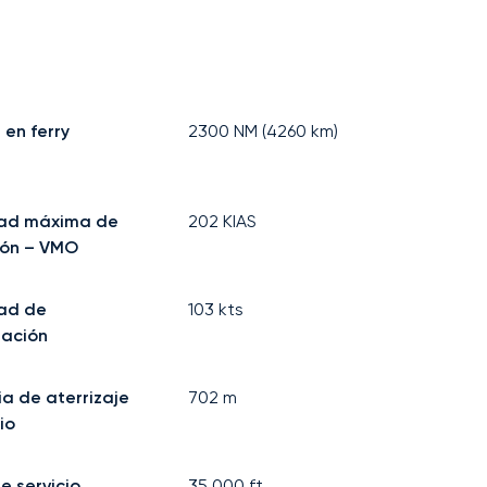
 en ferry
2300
NM (
4260
km)
dad máxima de
202
KIAS
ión – VMO
ad de
103
kts
mación
ia de aterrizaje
702
m
io
e servicio
35.000
ft