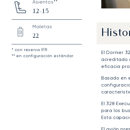
Asientos**
12-15
Maletas
Histo
22
* con reserva IFR
El Dornier 
** en configuración estándar
acreditado 
eficacia pro
Basado en 
configuraci
característi
El 328 Exec
para los bu
Esta capaci
El avión pr