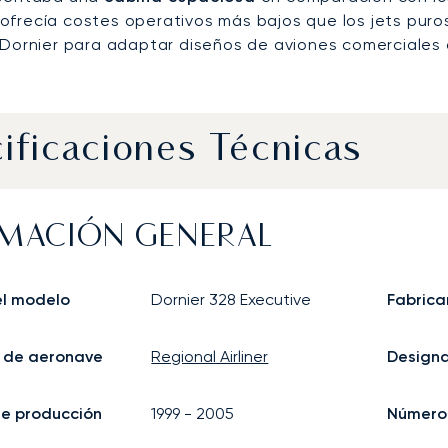
ofrecía costes operativos más bajos que los jets puro
d Dornier para adaptar diseños de aviones comerciales 
ificaciones Técnicas
MACIÓN GENERAL
l modelo
Dornier 328 Executive
Fabrica
 de aeronave
Regional Airliner
Design
 de producción
1999
-
2005
Número 