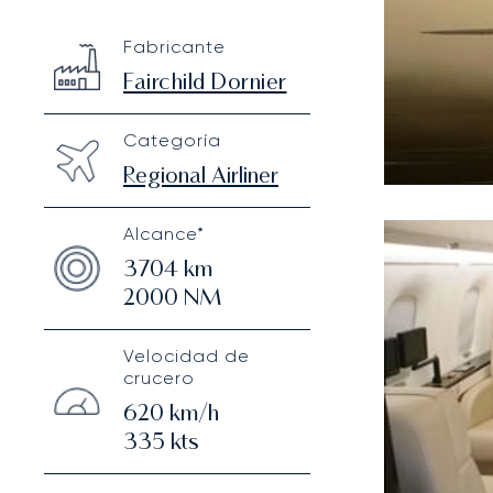
Fairchild Dornier 328 Executive
Specification
Value
Fabricante
Technical specifications
Fairchild Dornier
Categoría
Regional Airliner
Alcance*
3704
km
2000
NM
Velocidad de
crucero
620
km/h
335
kts