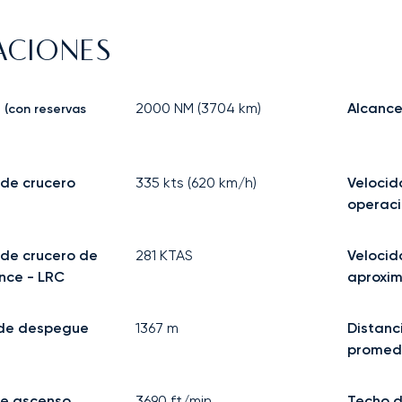
ACIONES
a
2000
NM (
3704
km)
Alcance
(con reservas
 de crucero
335
kts (
620
km/h)
Veloci
operac
 de crucero de
281
KTAS
Velocid
nce - LRC
aproxi
 de despegue
1367
m
Distanc
promed
e ascenso
3690
ft/min
Techo d