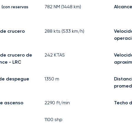
a
782
NM (
1448
km)
Alcance
(con reservas
 de crucero
288
kts (
533
km/h)
Veloci
operac
 de crucero de
242
KTAS
Velocid
nce - LRC
aproxi
 de despegue
1350
m
Distanc
promed
e ascenso
2290
ft/min
Techo d
1100
shp