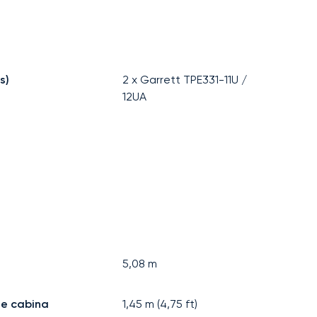
s)
2 x Garrett TPE331-11U /
12UA
5,08
m
de cabina
1,45
m (
4,75
ft)