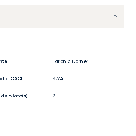
nte
Fairchild Dornier
ador OACI
SW4
de piloto(s)
2