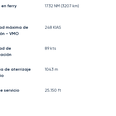
 en ferry
1732
NM (
3207
km)
dad máxima de
248
KIAS
ión – VMO
ad de
89
kts
mación
ia de aterrizaje
1043
m
io
e servicio
25.150
ft