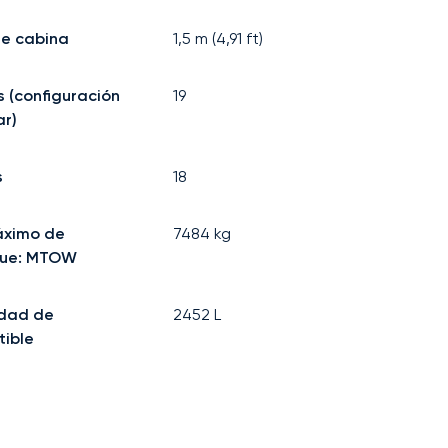
e cabina
1,5
m (
4,91
ft)
s (configuración
19
r)
s
18
áximo de
7484
kg
ue: MTOW
dad de
2452
L
ible