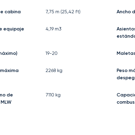
de cabina
7,75
m (
25,42
ft)
Ancho d
e equipaje
4,19
m3
Asiento
estánda
máximo)
19-20
Maleta
l máxima
2268
kg
Peso m
despeg
mo de
7110
kg
Capaci
: MLW
combust