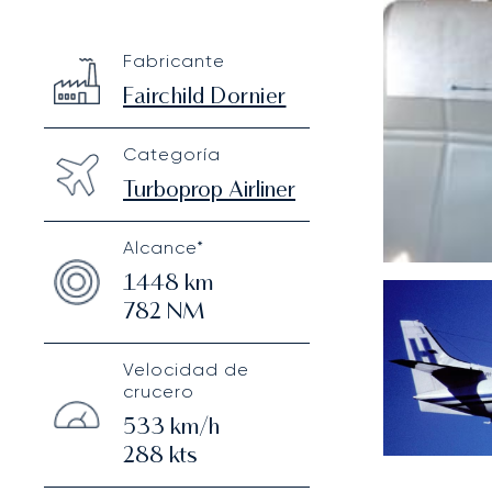
Fairchild Metro 23
Specification
Value
Fabricante
Technical specifications
Fairchild Dornier
Categoría
Turboprop Airliner
Alcance*
1448
km
782
NM
Velocidad de
crucero
533
km/h
288
kts