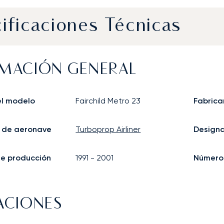
ificaciones Técnicas
MACIÓN GENERAL
l modelo
Fairchild Metro 23
Fabrica
 de aeronave
Turboprop Airliner
Design
 de producción
1991
-
2001
Número 
ACIONES