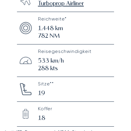
Turboprop Airliner
Reichweite*
1.448
km
782
NM
Reisegeschwindigkeit
533
km/h
288
kts
Sitze**
19
Koffer
18