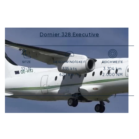
Dornier 328 Executive
SITZE
GESCHWINDIGKEIT
REICHWEITE
335
kts
3.704
km
12-15
620
km/h
2.000
NM