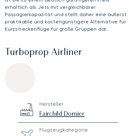
erhältlich als Jets mit vergleichbarer
Passagierkapazität und stellt daher eine äußerst
praktikable und kostengünstigere Alternative für
Kurzstreckenflüge für große Gruppen dar.
Turboprop Airliner
Fairchild Metro 23
Specification
Value
Hersteller
Technical specifications
Fairchild Dornier
Flugzeugkategorie