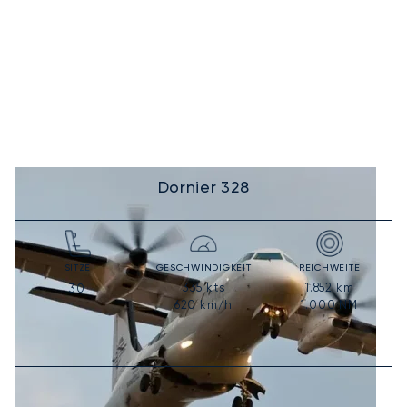
Dornier 328
SITZE
GESCHWINDIGKEIT
REICHWEITE
335
kts
1.852
km
30
620
km/h
1.000
NM