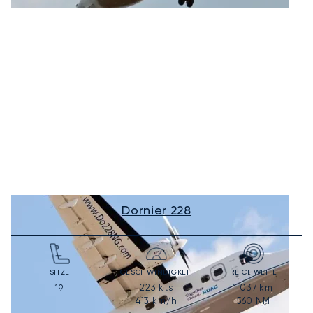
Dornier 228
SITZE
GESCHWINDIGKEIT
REICHWEITE
223
kts
1.037
km
19
413
km/h
560
NM