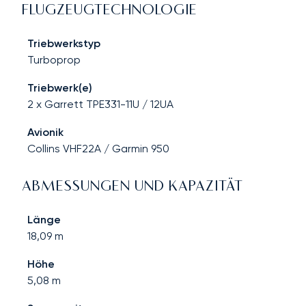
FLUGZEUGTECHNOLOGIE
Triebwerkstyp
Turboprop
Triebwerk(e)
2 x Garrett TPE331-11U / 12UA
Avionik
Collins VHF22A / Garmin 950
ABMESSUNGEN UND KAPAZITÄT
Länge
18,09
m
Höhe
5,08
m