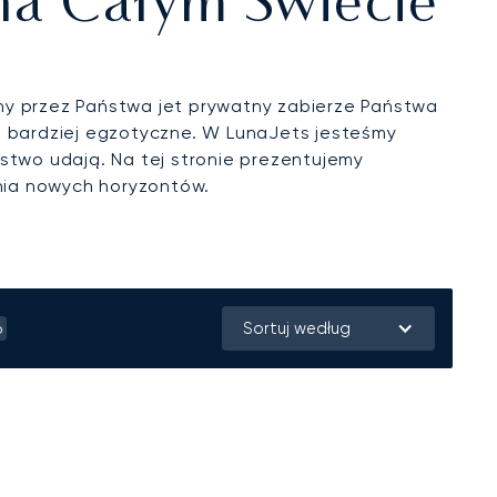
 na Całym Świecie
ny przez Państwa jet prywatny zabierze Państwa
– bardziej egzotyczne. W LunaJets jesteśmy
stwo udają. Na tej stronie prezentujemy
ania nowych horyzontów.
6
Sortuj według