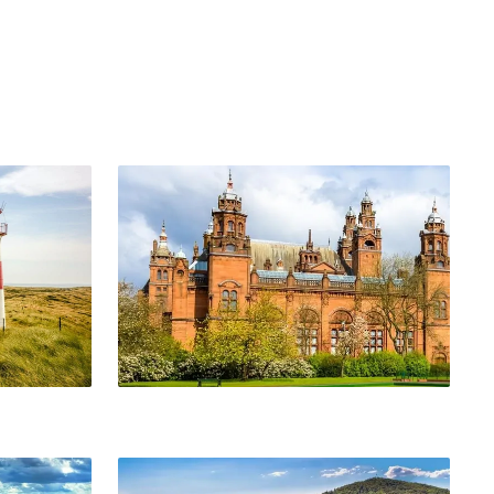
Glasgow
Split