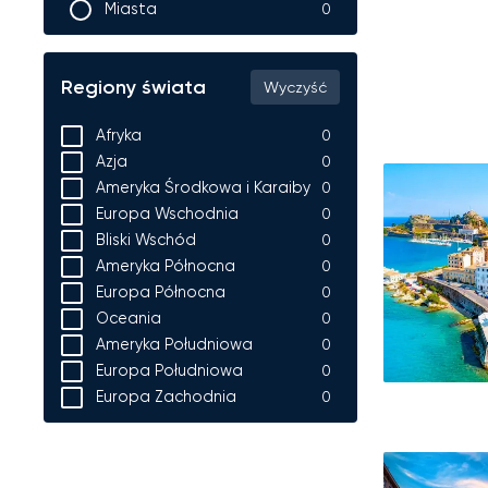
Miasta
0
Regiony świata
Wyczyść
Afryka
0
Azja
0
Korfu
Ameryka Środkowa i Karaiby
0
Europa Wschodnia
0
Bliski Wschód
0
Ameryka Północna
0
Europa Północna
0
Oceania
0
Ameryka Południowa
0
Europa Południowa
0
Europa Zachodnia
0
Lublana