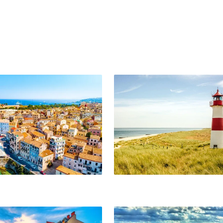
Sylt
Liège