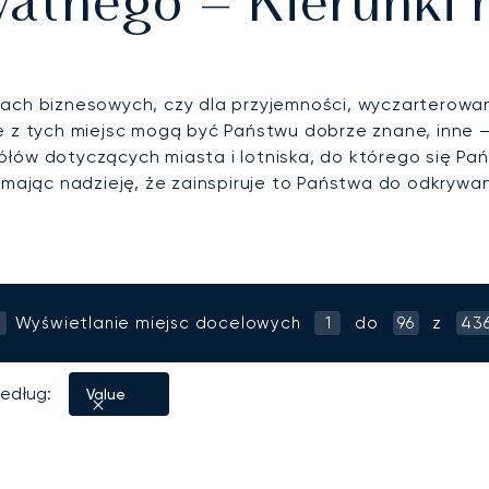
watnego – Kierunki
lach biznesowych, czy dla przyjemności, wyczarterowa
re z tych miejsc mogą być Państwu dobrze znane, inne 
łów dotyczących miasta i lotniska, do którego się Pań
, mając nadzieję, że zainspiruje to Państwa do odkryw
Wyświetlanie miejsc docelowych
1
do
96
z
43
według:
Value