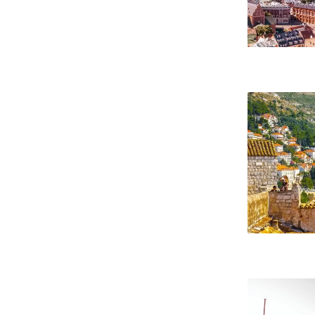
Dubrown
Southam