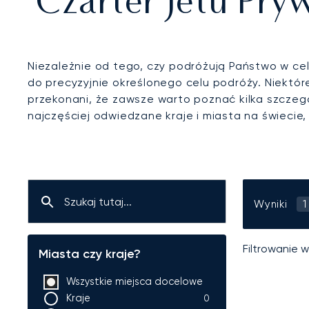
Czarter Jetu Pry
Niezależnie od tego, czy podróżują Państwo w ce
do precyzyjnie określonego celu podróży. Niektó
przekonani, że zawsze warto poznać kilka szczegó
najczęściej odwiedzane kraje i miasta na świecie
Wyniki
1
Filtrowanie 
Miasta czy kraje?
Wszystkie miejsca docelowe
Kraje
0