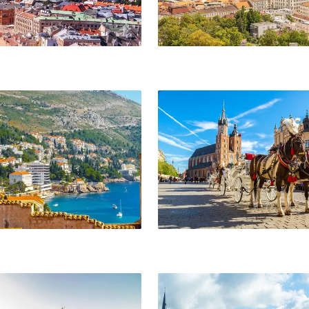
ik
Kraków
pton
Maastricht