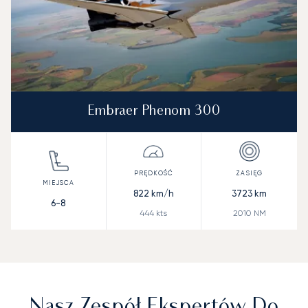
Embraer Phenom 300
822
km/h
3723
km
6-8
444
kts
2010
NM
Nasz Zespół Ekspertów Do