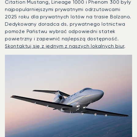
Citation Mustang, Lineage 1000 i Phenom 300 były
najpopularniejszymi prywatnymi odrzutowcami
2025 roku dla prywatnych lotów na trasie Bolzano.
Dedykowany doradca ds. prywatnego lotnictwa
pomoże Państwu wybrać odpowiedni statek
powietrzny i zapewnić najlepszą dostępność.
Skontaktuj się z jednym z naszych lokalnych biur
.
Bolzano : 3 najpopularniejsze modele statków powietrznyc
Zdjęcie samolotu
Model samolotu
Miejsca
Prędkość (km/h)
Prędkość (węzły)
Zasięg (km)
Zasięg (NM)