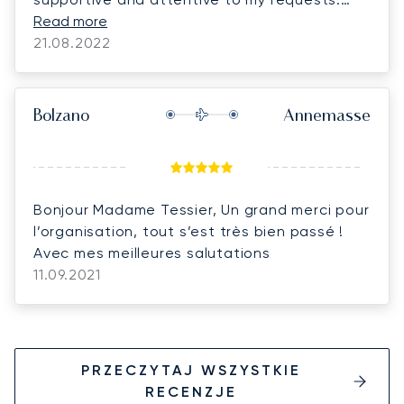
The flight confirmation was prompt and swift
Read more
with no delay and the client was very happy. I
21.08.2022
highly recommend him and will surely deal
with him for my future bookings.
Bolzano
Annemasse
Bonjour Madame Tessier, Un grand merci pour
l’organisation, tout s’est très bien passé !
Avec mes meilleures salutations
11.09.2021
PRZECZYTAJ WSZYSTKIE
RECENZJE