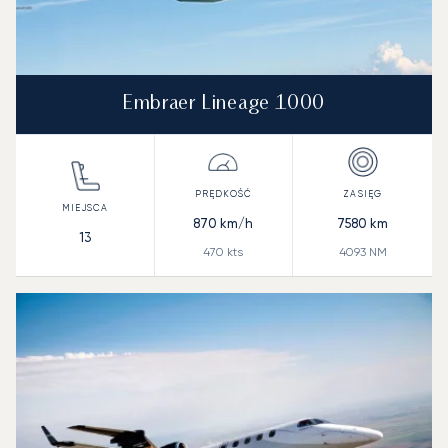
Embraer Lineage 1000
870
km/h
7580
km
13
470
kts
4093
NM