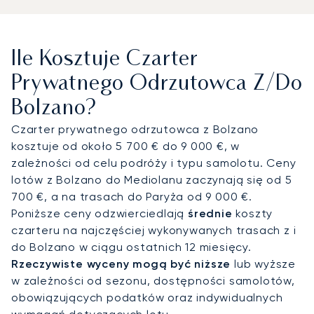
elastyczność podróży. Na pokładzie
doświadczenie jest w pełni spersonalizowane, z
uwzględnieniem Państwa ulubionych udogodnień,
Ile Kosztuje Czarter
co pozwala na relaks w atmosferze absolutnej
prywatności i komfortu. Nasze skrupulatne
Prywatnego Odrzutowca Z/do
podejście gwarantuje, że dotrą Państwo na
Bolzano?
miejsce w pełni wypoczęci i gotowi na transfer do
wspaniałego obiektu, takiego jak Castel
Czarter prywatnego odrzutowca z Bolzano
Hörtenberg, aby rozpocząć alpejskie wakacje.
kosztuje od około 5 700 € do 9 000 €, w
zależności od celu podróży i typu samolotu. Ceny
Nasze zaangażowanie w utrzymanie najwyższych
lotów z Bolzano do Mediolanu zaczynają się od 5
standardów operacyjnych potwierdza nasze
700 €, a na trasach do Paryża od 9 000 €.
doświadczenie w organizacji lądowań na
Poniższe ceny odzwierciedlają
średnie
koszty
lotniskach uznawanych za szczególnie
czarteru na najczęściej wykonywanych trasach z i
wymagające. Ta specjalistyczna wiedza zapewnia
do Bolzano w ciągu ostatnich 12 miesięcy.
pełne zaufanie podczas każdej podróży i
Rzeczywiste wyceny mogą być niższe
lub wyższe
gwarantuje, że Państwa lot do Bolzano zostanie
w zależności od sezonu, dostępności samolotów,
zrealizowany z najwyższą starannością, niezbędną
obowiązujących podatków oraz indywidualnych
do perfekcyjnego przylotu do tego