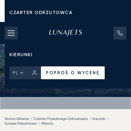
CZARTER ODRZUTOWCA
KOSZTY CZARTERU
PRYWATNE ODRZUTOWCE
KIERUNKI
POPROŚ O WYCENĘ
PL
Strona Główna
Czarter Prywatnego Odrzutowca
Kierunki
Europa Południowa
Włochy