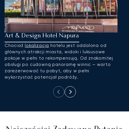
Art & Design Hotel Napura
P
Chociaż
lokalizacja
hotelu jest oddalona od
T
głównych atrakcji miasta, widoki i luksusowe
h
pokoje w pełni to rekompensują. Od znakomitej
o
obsługi po cudowną panoramę winnic – warto
n
zarezerwować tu pobyt, aby w pełni
h
wykorzystać potencjał podróży.
d