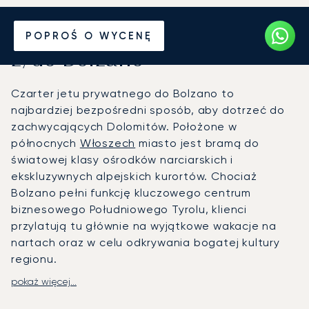
Wynajmij jet prywatny
POPROŚ O WYCENĘ
z/do Bolzano
Czarter jetu prywatnego do Bolzano to
najbardziej bezpośredni sposób, aby dotrzeć do
zachwycających Dolomitów. Położone w
północnych
Włoszech
miasto jest bramą do
światowej klasy ośrodków narciarskich i
ekskluzywnych alpejskich kurortów. Chociaż
Bolzano pełni funkcję kluczowego centrum
biznesowego Południowego Tyrolu, klienci
przylatują tu głównie na wyjątkowe wakacje na
nartach oraz w celu odkrywania bogatej kultury
regionu.
pokaż więcej...
Państwa plan lotu jest układany zgodnie z
osobistym harmonogramem, co zapewnia pełną