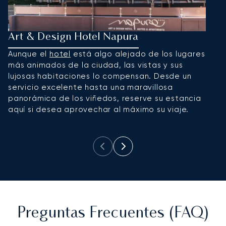
Art & Design Hotel Napura
P
Aunque el
hotel
está algo alejado de los lugares
U
más animados de la ciudad, las vistas y sus
e
lujosas habitaciones lo compensan. Desde un
p
servicio excelente hasta una maravillosa
se
panorámica de los viñedos, reserve su estancia
E
aquí si desea aprovechar al máximo su viaje.
e
p
Preguntas Frecuentes (FAQ)