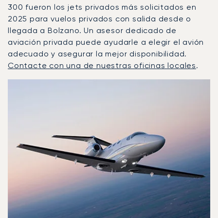
300 fueron los jets privados más solicitados en
2025 para vuelos privados con salida desde o
llegada a Bolzano. Un asesor dedicado de
aviación privada puede ayudarle a elegir el avión
adecuado y asegurar la mejor disponibilidad.
Contacte con una de nuestras oficinas locales
.
Bolzano : Los 3 modelos de aeronave más operados por 
Foto de la aeronave
Modelo de aeronave
Asientos
Velocidad (km/h)
Velocidad (nudos)
Autonomía (km
Autonomía (NM)