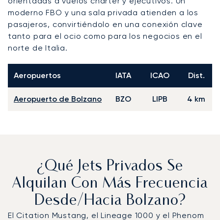
orientadas a vuelos chárter y ejecutivos. Un
moderno FBO y una sala privada atienden a los
pasajeros, convirtiéndolo en una conexión clave
tanto para el ocio como para los negocios en el
norte de Italia.
Aeropuertos
IATA
ICAO
Dist.
Aeropuerto de Bolzano
BZO
LIPB
4 km
¿Qué Jets Privados Se
Alquilan Con Más Frecuencia
Desde/hacia Bolzano?
El Citation Mustang, el Lineage 1000 y el Phenom