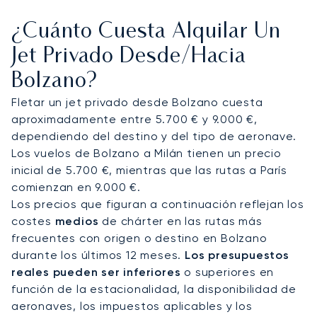
que pueda relajarse con absoluta privacidad y
¿Cuánto Cuesta Alquilar Un
comodidad. Este enfoque meticuloso le garantiza
que llegará totalmente descansado, listo para su
Jet Privado Desde/hacia
traslado a un magnífico refugio como el Castel
Bolzano?
Hörtenberg para comenzar sus vacaciones
alpinas.
Fletar un jet privado desde Bolzano cuesta
aproximadamente entre 5.700 € y 9.000 €,
Nuestro compromiso con los más altos
dependiendo del destino y del tipo de aeronave.
estándares operativos queda demostrado por
Los vuelos de Bolzano a Milán tienen un precio
nuestra experiencia en la organización de
inicial de 5.700 €, mientras que las rutas a París
aterrizajes en aeropuertos de gran dificultad.
comienzan en 9.000 €.
Esta experiencia especializada le proporciona
Los precios que figuran a continuación reflejan los
total confianza en cada viaje, garantizando que
costes
medios
de chárter en las rutas más
su vuelo a Bolzano se gestione con el cuidado
frecuentes con origen o destino en Bolzano
meticuloso necesario para una llegada impecable
durante los últimos 12 meses.
Los presupuestos
a este espectacular destino alpino.
reales pueden ser inferiores
o superiores en
función de la estacionalidad, la disponibilidad de
aeronaves, los impuestos aplicables y los