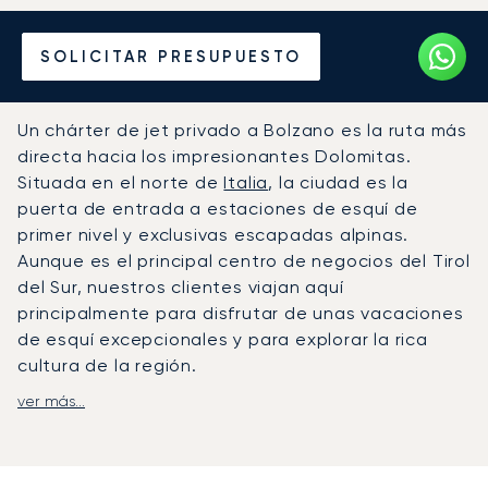
Alquile un Jet Privado
SOLICITAR PRESUPUESTO
desde o hacia Bolzano
Un chárter de jet privado a Bolzano es la ruta más
directa hacia los impresionantes Dolomitas.
Situada en el norte de
Italia
, la ciudad es la
puerta de entrada a estaciones de esquí de
primer nivel y exclusivas escapadas alpinas.
Aunque es el principal centro de negocios del Tirol
del Sur, nuestros clientes viajan aquí
principalmente para disfrutar de unas vacaciones
de esquí excepcionales y para explorar la rica
cultura de la región.
ver más...
Su plan de vuelo se organiza en función de su
horario personal, ofreciendo total flexibilidad para
su viaje. A bordo, la experiencia se personaliza
con sus comodidades preferidas, garantizando