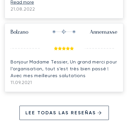
The flight confirmation was prompt and swift
Read more
with no delay and the client was very happy. I
21.08.2022
highly recommend him and will surely deal
with him for my future bookings.
Bolzano
Annemasse
Bonjour Madame Tessier, Un grand merci pour
l’organisation, tout s’est très bien passé !
Avec mes meilleures salutations
11.09.2021
LEE TODAS LAS RESEÑAS