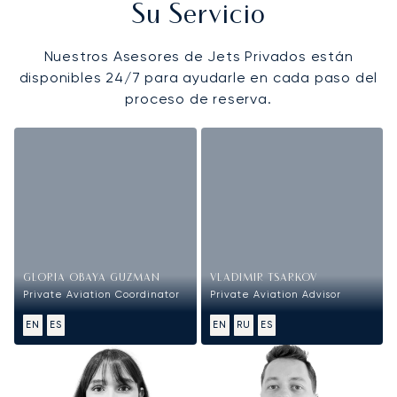
Su Servicio
Nuestros Asesores de Jets Privados están
disponibles 24/7 para ayudarle en cada paso del
proceso de reserva.
GLORIA OBAYA GUZMAN
VLADIMIR TSARKOV
Private Aviation Coordinator
Private Aviation Advisor
EN
ES
EN
RU
ES