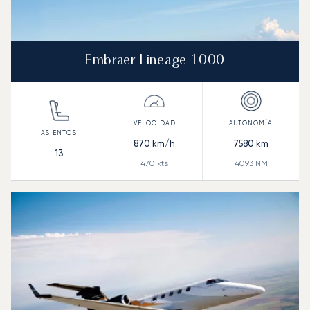
Embraer Lineage 1000
870
km/h
7580
km
13
470
kts
4093
NM