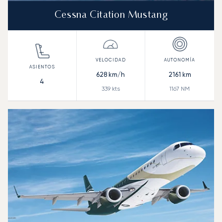
Cessna Citation Mustang
628
km/h
2161
km
4
339
kts
1167
NM