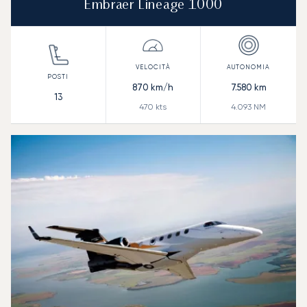
Embraer Lineage 1000
870
km/h
7.580
km
13
470
kts
4.093
NM