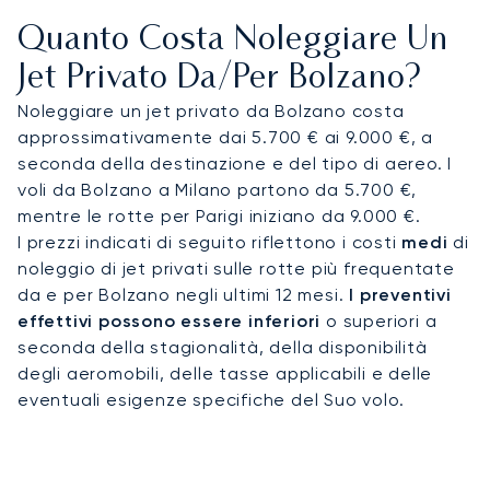
comfort e privacy assoluti. Questa attenzione ai
Quanto Costa Noleggiare Un
dettagli ti assicura di arrivare completamente
riposato, pronto per il transfer verso un magnifico
Jet Privato Da/per Bolzano?
rifugio come Castel Hörtenberg e dare inizio alla
Noleggiare un jet privato da Bolzano costa
tua vacanza alpina.
approssimativamente dai 5.700 € ai 9.000 €, a
seconda della destinazione e del tipo di aereo. I
Il nostro impegno verso i più alti standard
voli da Bolzano a Milano partono da 5.700 €,
operativi è dimostrato dalla nostra esperienza
mentre le rotte per Parigi iniziano da 9.000 €.
nell'organizzare atterraggi in aeroporti
I prezzi indicati di seguito riflettono i costi
medi
di
notoriamente complessi. Questa competenza
noleggio di jet privati sulle rotte più frequentate
specialistica ti offre la massima sicurezza in ogni
da e per Bolzano negli ultimi 12 mesi.
I preventivi
viaggio, assicurando che il tuo volo per Bolzano
effettivi possono essere inferiori
o superiori a
sia gestito con la cura meticolosa necessaria per
seconda della stagionalità, della disponibilità
un arrivo impeccabile in questa spettacolare
degli aeromobili, delle tasse applicabili e delle
destinazione alpina.
eventuali esigenze specifiche del Suo volo.