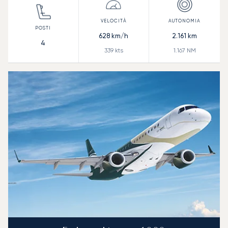
628
km/h
2.161
km
4
339
kts
1.167
NM