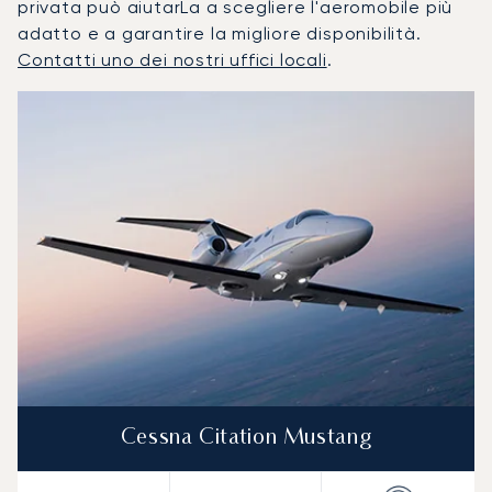
privata può aiutarLa a scegliere l'aeromobile più
adatto e a garantire la migliore disponibilità.
Contatti uno dei nostri uffici locali
.
Bolzano : I 3 modelli di aeromobile più utilizzati per numer
Foto dell'aeromobile
Modello di aeromobile
Posti
Velocità (km/h)
Velocità (nodi)
Autonomia (
Autonomia (NM)
Cessna Citation Mustang