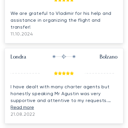
We are grateful to Vladimir for his help and
assistance in organizing the flight and
transfer!
11.10.2024
Londra
Bolzano
I have dealt with many charter agents but
honestly speaking Mr Agustin was very
supportive and attentive to my requests.
The flight confirmation was prompt and swift
Read more
with no delay and the client was very happy. I
21.08.2022
highly recommend him and will surely deal
with him for my future bookings.