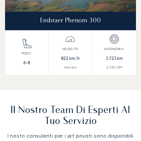
Embraer Phenom 300
822
km/h
3.723
km
6-8
444
kts
2.010
NM
Il Nostro Team Di Esperti Al
Tuo Servizio
I nostri consulenti per i jet privati sono disponibili