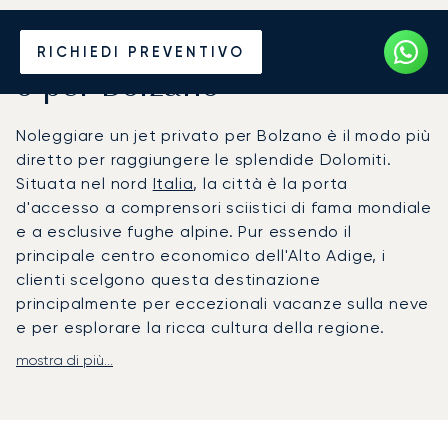
Noleggia un Jet Privato da
RICHIEDI PREVENTIVO
o per Bolzano
Noleggiare un jet privato per Bolzano è il modo più
diretto per raggiungere le splendide Dolomiti.
Situata nel nord
Italia
, la città è la porta
d'accesso a comprensori sciistici di fama mondiale
e a esclusive fughe alpine. Pur essendo il
principale centro economico dell'Alto Adige, i
clienti scelgono questa destinazione
principalmente per eccezionali vacanze sulla neve
e per esplorare la ricca cultura della regione.
mostra di più...
Il tuo piano di volo è organizzato secondo i tuoi
impegni, offrendoti la massima flessibilità per il
tuo viaggio. A bordo, l'esperienza è personalizzata
con i tuoi servizi preferiti, per garantirti relax,