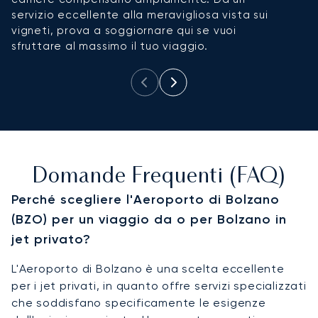
servizio eccellente alla meravigliosa vista sui
pe
vigneti, prova a soggiornare qui se vuoi
At
sfruttare al massimo il tuo viaggio.
s
Domande Frequenti (FAQ)
Perché scegliere l'Aeroporto di Bolzano
(BZO) per un viaggio da o per Bolzano in
jet privato?
L'Aeroporto di Bolzano è una scelta eccellente
per i jet privati, in quanto offre servizi specializzati
che soddisfano specificamente le esigenze