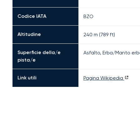
Codice IATA
BZO
Altitudine
240 m (789 ft)
Superficie della/e
Asfalto, Erba/Manto er
pista/e
Link utili
Pagina Wikipedia