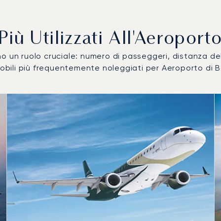
i Più Utilizzati All'Aeropor
ocano un ruolo cruciale: numero di passeggeri, distanza 
omobili più frequentemente noleggiati per Aeroporto di
lizzati per numero di movimenti volo nel 2025
i
a (km)