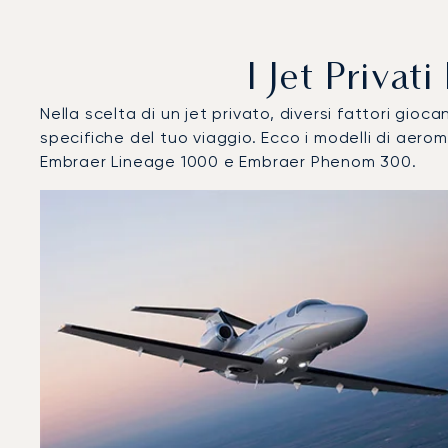
I Jet Privat
Nella scelta di un jet privato, diversi fattori gi
specifiche del tuo viaggio. Ecco i modelli di aer
Embraer Lineage 1000 e Embraer Phenom 300.
Aeroporto di Bolzano : I 3 modelli di aeromobile più uti
Foto dell'aeromobile
Modello di aeromobile
Post
Velocità (km/h)
Velocità (nodi)
Autonomi
Autonomia (NM)