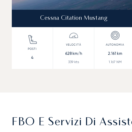
Cessna Citation Mustang
628
km/h
2.161
km
4
339
kts
1.167
NM
FBO E Servizi Di Assis