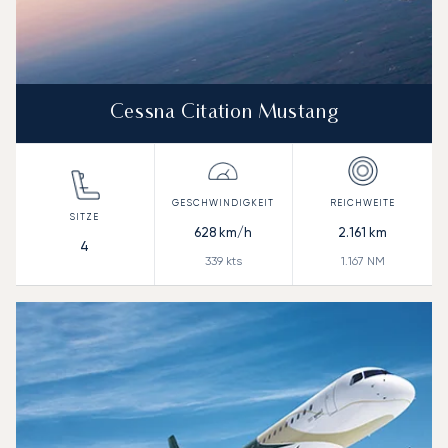
Cessna Citation Mustang
628
km/h
2.161
km
4
339
kts
1.167
NM