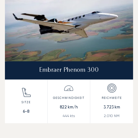
Embraer Phenom 300
822
km/h
3.723
km
6-8
444
kts
2.010
NM