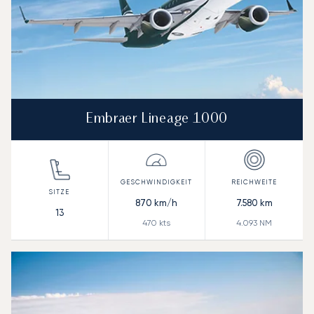
Embraer Lineage 1000
870
km/h
7.580
km
13
470
kts
4.093
NM