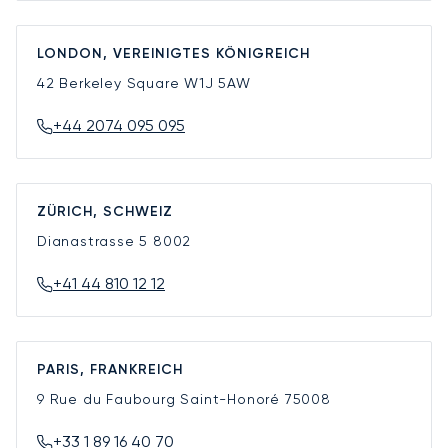
LONDON, VEREINIGTES KÖNIGREICH
42 Berkeley Square
W1J 5AW
+44 2074 095 095
ZÜRICH, SCHWEIZ
Dianastrasse 5
8002
+41 44 810 12 12
PARIS, FRANKREICH
9 Rue du Faubourg Saint-Honoré
75008
+33 1 89 16 40 70