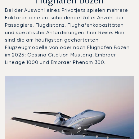
Flughafen Bozen
Bei der Auswahl eines Privatjets spielen mehrere
Faktoren eine entscheidende Rolle: Anzahl der
Passagiere, Flugdistanz, Flughafenkapazitäten
und spezifische Anforderungen Ihrer Reise. Hier
sind die am häufigsten gecharterten
Flugzeugmodelle von oder nach Flughafen Bozen
im 2025: Cessna Citation Mustang, Embraer
Lineage 1000 und Embraer Phenom 300.
Flughafen Bozen : Die 3 meistgeflogenen Flugzeugmodell
Foto des Flugzeugs
Flugzeugmodell
S
Geschwindigkeit (km/h)
Geschwindigkeit (Knoten)
Reichw
Reichweite (NM)