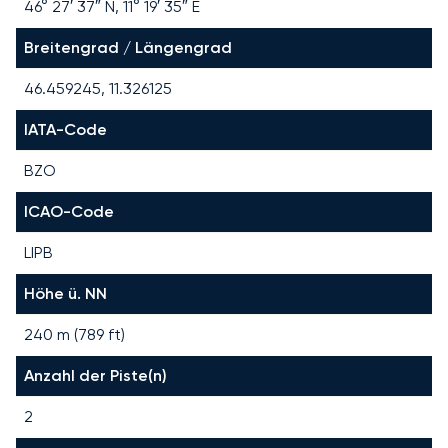
46° 27′ 37″ N, 11° 19′ 35″ E
Breitengrad / Längengrad
46.459245, 11.326125
IATA-Code
BZO
ICAO-Code
LIPB
Höhe ü. NN
240 m (789 ft)
Anzahl der Piste(n)
2