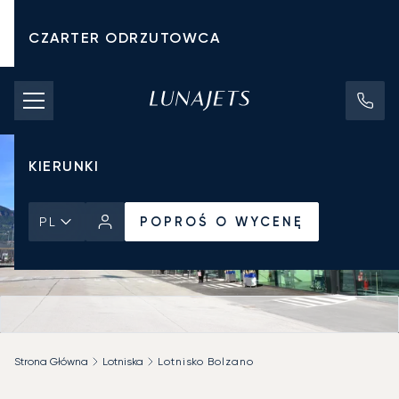
CZARTER ODRZUTOWCA
KOSZTY CZARTERU
PRYWATNE ODRZUTOWCE
KIERUNKI
POPROŚ O WYCENĘ
PL
Strona Główna
Lotniska
Lotnisko Bolzano