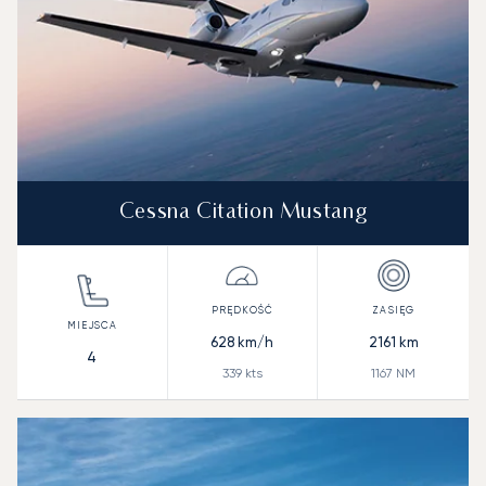
Cessna Citation Mustang
628
km/h
2161
km
4
339
kts
1167
NM