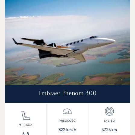
Embraer Phenom 300
822
km/h
3723
km
6-8