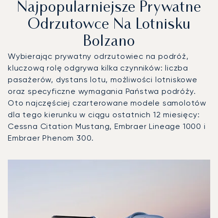
Najpopularniejsze Prywatne
Odrzutowce Na Lotnisku
Bolzano
Wybierając prywatny odrzutowiec na podróż,
kluczową rolę odgrywa kilka czynników: liczba
pasażerów, dystans lotu, możliwości lotniskowe
oraz specyficzne wymagania Państwa podróży.
Oto najczęściej czarterowane modele samolotów
dla tego kierunku w ciągu ostatnich 12 miesięcy:
Cessna Citation Mustang, Embraer Lineage 1000 i
Embraer Phenom 300.
Lotnisko Bolzano : 3 najpopularniejsze modele statków pow
Zdjęcie samolotu
Model samolotu
Miejsca
Prędkość (km/h)
Prędkość (węzły)
Zasięg (km)
Zasięg (NM)