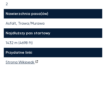
2
Nawierzchnia pasa(ów)
Asfalt, Trawa/Murawa
Najdłuższy pas startowy
1432
m (
4698
ft)
Przydatne linki
Strona Wikipedii