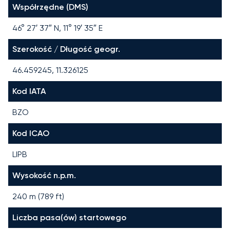
Współrzędne (DMS)
46° 27′ 37″ N, 11° 19′ 35″ E
Szerokość / Długość geogr.
46.459245, 11.326125
Kod IATA
BZO
Kod ICAO
LIPB
Wysokość n.p.m.
240 m (789 ft)
Liczba pasa(ów) startowego