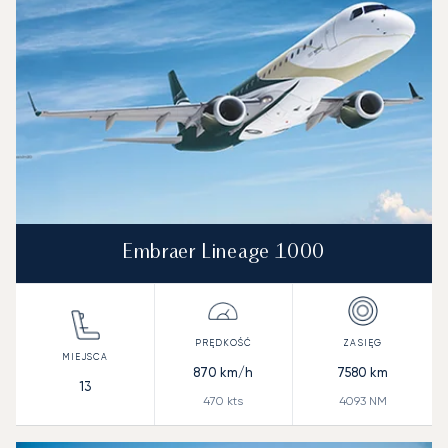
Embraer Lineage 1000
870
km/h
7580
km
13
470
kts
4093
NM