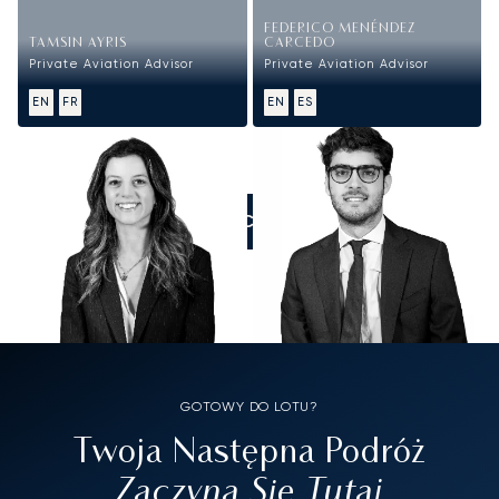
FEDERICO MENÉNDEZ
TAMSIN AYRIS
CARCEDO
Private Aviation Advisor
Private Aviation Advisor
EN
FR
EN
ES
ZADZWOŃCIE DO NAS
GOTOWY DO LOTU?
Twoja Następna Podróż
Zaczyna Się Tutaj