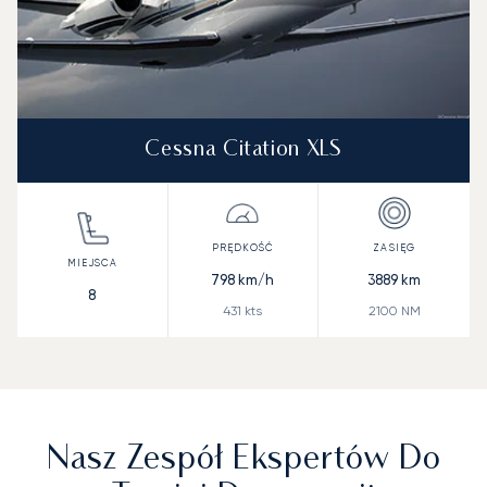
Cessna Citation XLS
798
km/h
3889
km
8
431
kts
2100
NM
Nasz Zespół Ekspertów Do