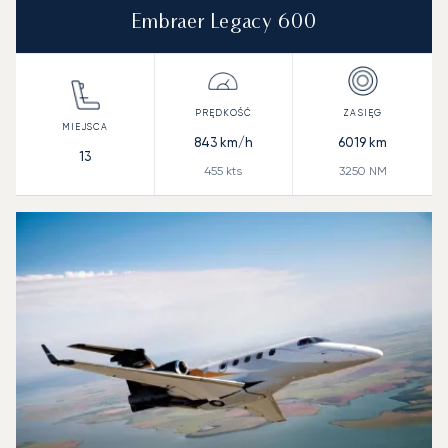
Embraer Legacy 600
843
km/h
6019
km
13
455
kts
3250
NM