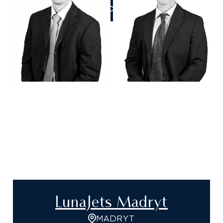
ZADZWOŃCIE DO NAS
LunaJets Madryt
MADRYT