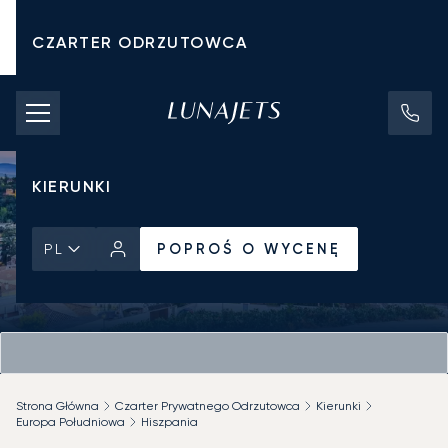
CZARTER ODRZUTOWCA
KOSZTY CZARTERU
PRYWATNE ODRZUTOWCE
KIERUNKI
POPROŚ O WYCENĘ
PL
Strona Główna
Czarter Prywatnego Odrzutowca
Kierunki
Europa Południowa
Hiszpania