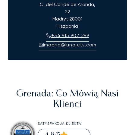
C. del Conde de Aranda,
22
Madryt
28001
Hiszpania
+34 915 907 299
madrid@lunajets.com
Grenada
: Co Mówią Nasi
Klienci
SATYSFAKCJA KLIENTA
4,8