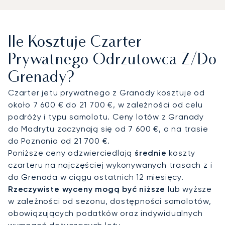
lotów linii lotniczych. Zarządzamy każdym detalem,
aby dopasować się do Państwa planu,
gwarantując, że na miejsce dotrą Państwo
Ile Kosztuje Czarter
wypoczęci i gotowi na pobyt w tak wyjątkowym
miejscu, jak wspaniały hotel Alhambra Palace.
Prywatnego Odrzutowca Z/do
Grenady?
Jako pierwszy broker czarterowy w Europie, który
uzyskał rygorystyczny certyfikat ARGUS®, nasze
Czarter jetu prywatnego z Granady kosztuje od
zaangażowanie w bezpieczeństwo jest dla nas
około 7 600 € do 21 700 €, w zależności od celu
absolutnym priorytetem. To przywiązanie do
podróży i typu samolotu. Ceny lotów z Granady
doskonałości operacyjnej zapewnia całkowity
do Madrytu zaczynają się od 7 600 €, a na trasie
spokój ducha i najwyższy standard
do Poznania od 21 700 €.
bezpieczeństwa podczas Państwa lotu do
Poniższe ceny odzwierciedlają
średnie
koszty
Granady.
czarteru na najczęściej wykonywanych trasach z i
do Grenada w ciągu ostatnich 12 miesięcy.
Rzeczywiste wyceny mogą być niższe
lub wyższe
w zależności od sezonu, dostępności samolotów,
obowiązujących podatków oraz indywidualnych