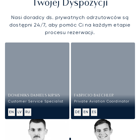
Twojej Dyspozycji
Nasi doradcy ds. prywatnych odrzutowców są
dostępni 24/7, aby pomóc Ci na każdym etapie
procesu rezerwacji.
DOMENIKS DANIELS KIRSIS
FABRICIO BAECHLER
Customer Service Specialist
Private Aviation Coordinator
EN
LV
RU
DE
EN
ES