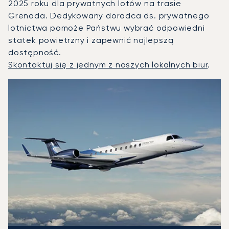
2025 roku dla prywatnych lotów na trasie
Grenada. Dedykowany doradca ds. prywatnego
lotnictwa pomoże Państwu wybrać odpowiedni
statek powietrzny i zapewnić najlepszą
dostępność.
Skontaktuj się z jednym z naszych lokalnych biur
.
Grenada : 3 najpopularniejsze modele statków powietrznyc
Zdjęcie samolotu
Model samolotu
Miejsca
Prędkość (km/h)
Prędkość (węzły)
Zasięg (km)
Zasięg (NM)