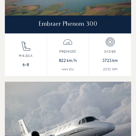
Embraer Phenom 300
822
km/h
3723
km
6-8
444
kts
2010
NM