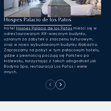
Hospes Palacio de los Patos
H
Hotel
Hospes Palacio de los Patos
mieści się w
H
odrestaurowanym XIX-wiecznym budynku,
G
uznanym za zabytek o znaczeniu kulturowym,
A
oraz w nowo wybudowanym budynku Alabastro.
l
Zapraszamy na pobyt w tym pałacowym hotelu,
p
gdzie z pewnością poczują się Państwo po
z
królewsku, korzystając z takich udogodnień jak
z
Bodyna Spa, restauracja Los Patos i wiele
p
innych.