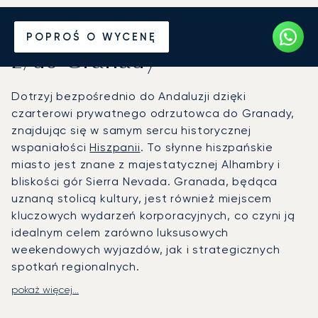
Wynajmij jet prywatny
POPROŚ O WYCENĘ
z/do Granady
Dotrzyj bezpośrednio do Andaluzji dzięki
czarterowi prywatnego odrzutowca do Granady,
znajdując się w samym sercu historycznej
wspaniałości
Hiszpanii
. To słynne hiszpańskie
miasto jest znane z majestatycznej Alhambry i
bliskości gór Sierra Nevada. Granada, będąca
uznaną stolicą kultury, jest również miejscem
kluczowych wydarzeń korporacyjnych, co czyni ją
idealnym celem zarówno luksusowych
weekendowych wyjazdów, jak i strategicznych
spotkań regionalnych.
pokaż więcej...
Dzięki LunaJets Państwa lot jest dostosowany do
osobistego harmonogramu, a nie do rozkładów