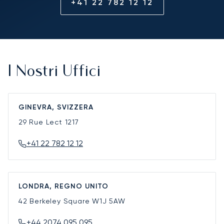
+41 22 782 12 12
I Nostri Uffici
GINEVRA, SVIZZERA
29 Rue Lect
1217
+41 22 782 12 12
LONDRA, REGNO UNITO
42 Berkeley Square
W1J 5AW
+44 2074 095 095