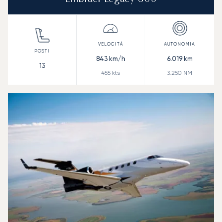
843
km/h
6.019
km
13
455
kts
3.250
NM