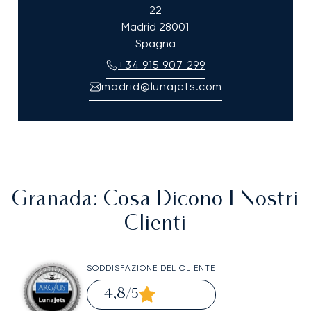
22
Madrid
28001
Spagna
+34 915 907 299
madrid@lunajets.com
Granada
: Cosa Dicono I Nostri
Clienti
SODDISFAZIONE DEL CLIENTE
4,8
/5