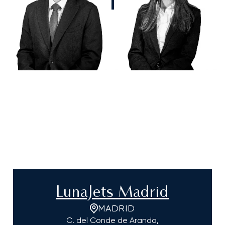
LunaJets Madrid
MADRID
C. del Conde de Aranda,