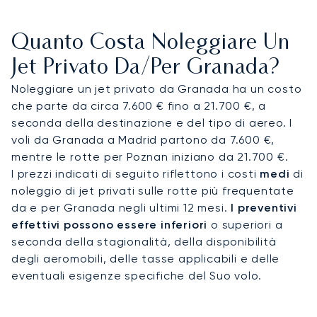
adattarci ai tuoi impegni, assicurandoti di arrivare
a destinazione riposato e pronto per il tuo
Quanto Costa Noleggiare Un
soggiorno in un luogo iconico come il magnifico
Alhambra Palace Hotel.
Jet Privato Da/per Granada?
Noleggiare un jet privato da Granada ha un costo
Siamo il primo broker di jet privati in Europa ad
che parte da circa 7.600 € fino a 21.700 €, a
aver ottenuto la rigorosa certificazione ARGUS®,
seconda della destinazione e del tipo di aereo. I
a testimonianza del nostro impegno
voli da Granada a Madrid partono da 7.600 €,
fondamentale per la sicurezza. Questa dedizione
mentre le rotte per Poznan iniziano da 21.700 €.
all'eccellenza operativa garantisce la massima
I prezzi indicati di seguito riflettono i costi
medi
di
tranquillità, offrendo i più alti standard di
noleggio di jet privati sulle rotte più frequentate
sicurezza per il tuo volo per Granada.
da e per Granada negli ultimi 12 mesi.
I preventivi
effettivi possono essere inferiori
o superiori a
seconda della stagionalità, della disponibilità
degli aeromobili, delle tasse applicabili e delle
eventuali esigenze specifiche del Suo volo.