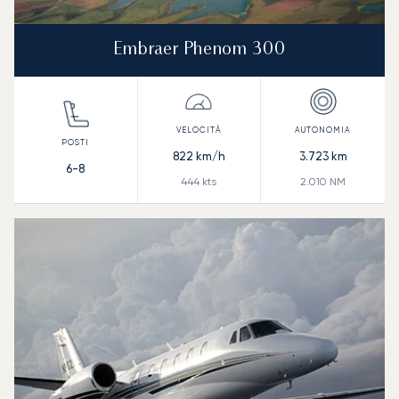
Embraer Phenom 300
822
km/h
3.723
km
6-8
444
kts
2.010
NM