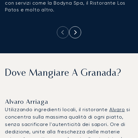
con servizi come la Bodyna Spa, il Ristorante Los
mo
Patos e molto altro.
t
un
Dove Mangiare A Granada?
Alvaro Arriaga
Utilizzando ingredienti locali, il ristorante
Alvaro
si
concentra sulla massima qualità di ogni piatto,
senza sacrificare l'autenticità dei sapori. Ore di
dedizione, unite alla freschezza delle materie