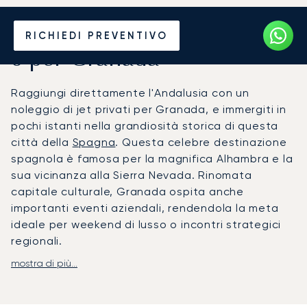
Noleggia un Jet Privato da
RICHIEDI PREVENTIVO
o per Granada
Raggiungi direttamente l'Andalusia con un
noleggio di jet privati per Granada, e immergiti in
pochi istanti nella grandiosità storica di questa
città della
Spagna
. Questa celebre destinazione
spagnola è famosa per la magnifica Alhambra e la
sua vicinanza alla Sierra Nevada. Rinomata
capitale culturale, Granada ospita anche
importanti eventi aziendali, rendendola la meta
ideale per weekend di lusso o incontri strategici
regionali.
mostra di più...
Con LunaJets, il tuo volo è costruito intorno al tuo
itinerario personale, non sugli orari delle
compagnie aeree. Gestiamo ogni dettaglio per