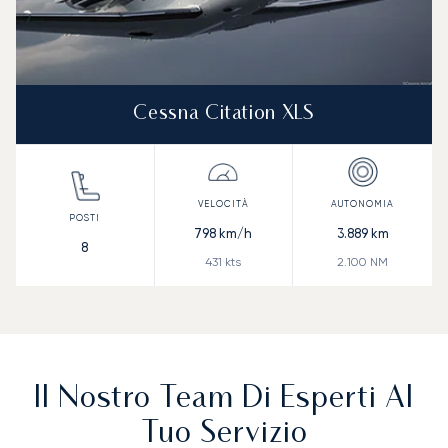
Cessna Citation XLS
798
km/h
3.889
km
8
431
kts
2.100
NM
Il Nostro Team Di Esperti Al
Tuo Servizio