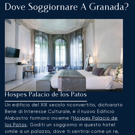
Dove Soggiornare A Granada?
Hospes Palacio de los Patos
H
Un edificio del XIX secolo riconvertito, dichiarato
L'
Bene di Interesse Culturale, e il nuovo Edificio
ai
Alabastro formano insieme l'
Hospes Palacio de
d
los Patos
. Goditi un soggiorno in questo hotel
o
simile a un palazzo, dove ti sentirai come un re,
ho