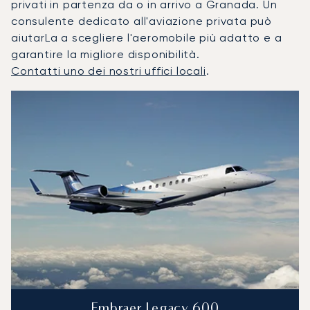
privati in partenza da o in arrivo a Granada. Un
consulente dedicato all'aviazione privata può
aiutarLa a scegliere l'aeromobile più adatto e a
garantire la migliore disponibilità.
Contatti uno dei nostri uffici locali
.
Granada : I 3 modelli di aeromobile più utilizzati per numer
Foto dell'aeromobile
Modello di aeromobile
Posti
Velocità (km/h)
Velocità (nodi)
Autonomia (
Autonomia (NM)
Embraer Legacy 600