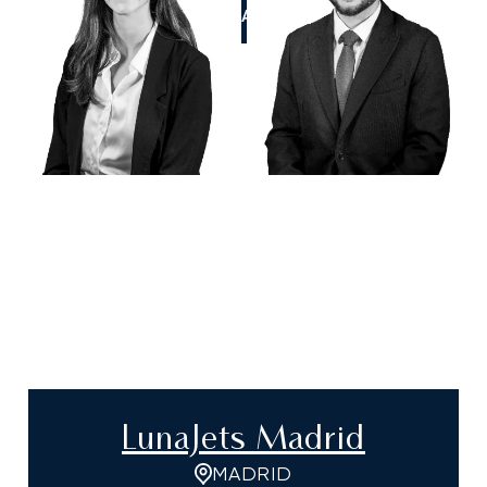
LLÁMANOS
LunaJets Madrid
MADRID