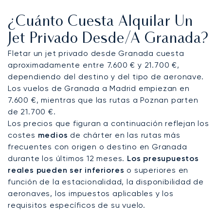
renovado y preparado para su estancia en un
¿Cuánto Cuesta Alquilar Un
lugar emblemático como el magnífico Hotel
Alhambra Palace.
Jet Privado Desde/a Granada?
Fletar un jet privado desde Granada cuesta
Como el primer bróker de aviación privada de
aproximadamente entre 7.600 € y 21.700 €,
Europa en obtener la rigurosa certificación
dependiendo del destino y del tipo de aeronave.
ARGUS®, nuestro compromiso con la seguridad es
Los vuelos de Granada a Madrid empiezan en
fundamental. Esta dedicación a la excelencia
7.600 €, mientras que las rutas a Poznan parten
operativa garantiza una total tranquilidad,
de 21.700 €.
proporcionando el más alto nivel de seguridad
Los precios que figuran a continuación reflejan los
para su vuelo a Granada.
costes
medios
de chárter en las rutas más
frecuentes con origen o destino en Granada
durante los últimos 12 meses.
Los presupuestos
reales pueden ser inferiores
o superiores en
función de la estacionalidad, la disponibilidad de
aeronaves, los impuestos aplicables y los
requisitos específicos de su vuelo.