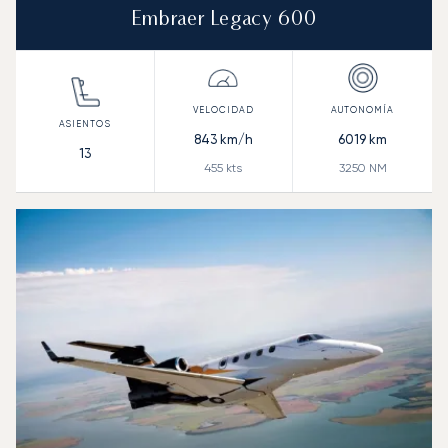
Embraer Legacy 600
843
km/h
6019
km
13
455
kts
3250
NM