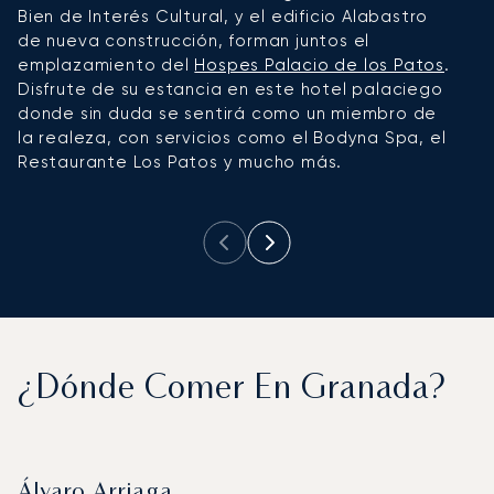
Bien de Interés Cultural, y el edificio Alabastro
G
de nueva construcción, forman juntos el
P
emplazamiento del
Hospes Palacio de los Patos
.
u
Disfrute de su estancia en este hotel palaciego
u
donde sin duda se sentirá como un miembro de
m
la realeza, con servicios como el Bodyna Spa, el
f
Restaurante Los Patos y mucho más.
s
d
¿Dónde Comer En Granada?
Álvaro Arriaga