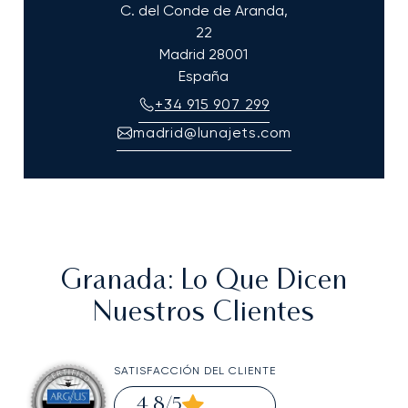
C. del Conde de Aranda,
22
Madrid
28001
España
+34 915 907 299
madrid@lunajets.com
Granada
: Lo Que Dicen
Nuestros Clientes
SATISFACCIÓN DEL CLIENTE
4,8
/5