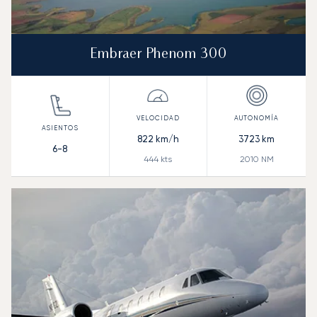
Embraer Phenom 300
822
km/h
3723
km
6-8
444
kts
2010
NM