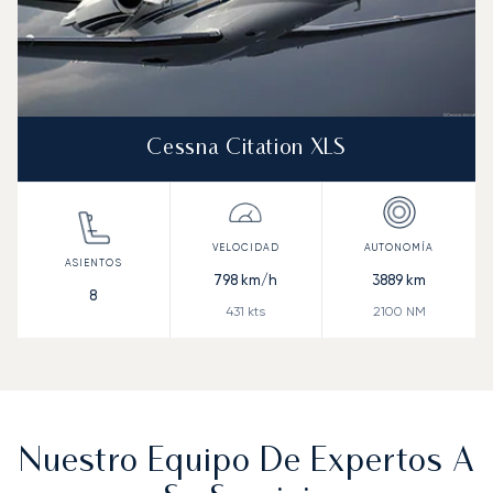
Cessna Citation XLS
798
km/h
3889
km
8
431
kts
2100
NM
Nuestro Equipo De Expertos A