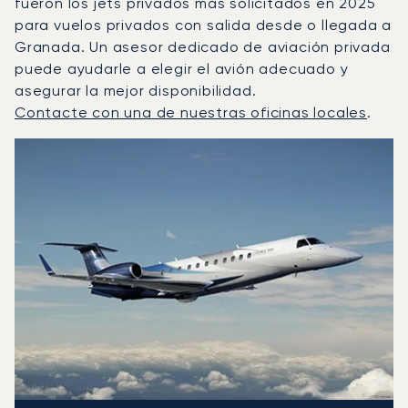
fueron los jets privados más solicitados en 2025
para vuelos privados con salida desde o llegada a
Granada. Un asesor dedicado de aviación privada
puede ayudarle a elegir el avión adecuado y
asegurar la mejor disponibilidad.
Contacte con una de nuestras oficinas locales
.
Granada : Los 3 modelos de aeronave más operados por 
Foto de la aeronave
Modelo de aeronave
Asientos
Velocidad (km/h)
Velocidad (nudos)
Autonomía (km
Autonomía (NM)