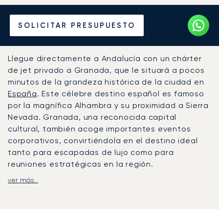
Alquile un Jet Privado
SOLICITAR PRESUPUESTO
desde o hacia Granada
Llegue directamente a Andalucía con un chárter
de jet privado a Granada, que le situará a pocos
minutos de la grandeza histórica de la ciudad en
España
. Este célebre destino español es famoso
por la magnífica Alhambra y su proximidad a Sierra
Nevada. Granada, una reconocida capital
cultural, también acoge importantes eventos
corporativos, convirtiéndola en el destino ideal
tanto para escapadas de lujo como para
reuniones estratégicas en la región.
ver más...
Con LunaJets, su vuelo se organiza en torno a su
itinerario personal, no a los horarios de las
aerolíneas. Gestionamos cada detalle para
adaptarnos a su agenda, garantizando que llegue