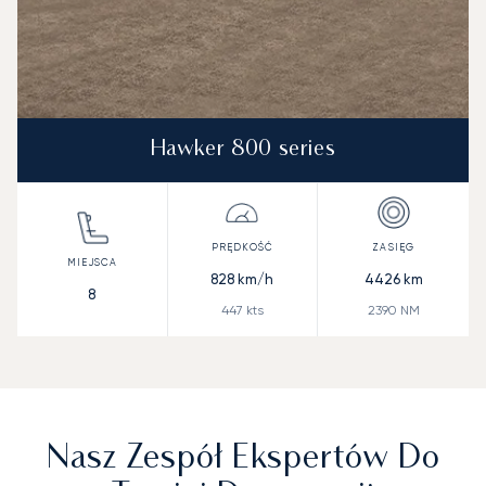
Hawker 800 series
828
km/h
4426
km
8
447
kts
2390
NM
Nasz Zespół Ekspertów Do