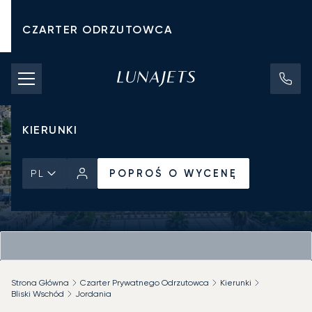
CZARTER ODRZUTOWCA
KOSZTY CZARTERU
PRYWATNE ODRZUTOWCE
KIERUNKI
POPROŚ O WYCENĘ
PL
Strona Główna
Czarter Prywatnego Odrzutowca
Kierunki
Bliski Wschód
Jordania