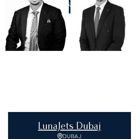
ZADZWOŃ DO NAS
LunaJets Dubaj
DUBAJ