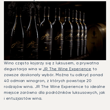
Wino często kojarzy się z luksusem, a prywatna
degustacja wina w
JR The Wine Experience
to
zawsze doskonały wybór. Można tu odkryć ponad
40 odmian winogron, z których powstaje 20
rodzajów wina. JR The Wine Experience to idealne
miejsce zarówno dla podróżników luksusowych, jak
i entuzjastów wina.