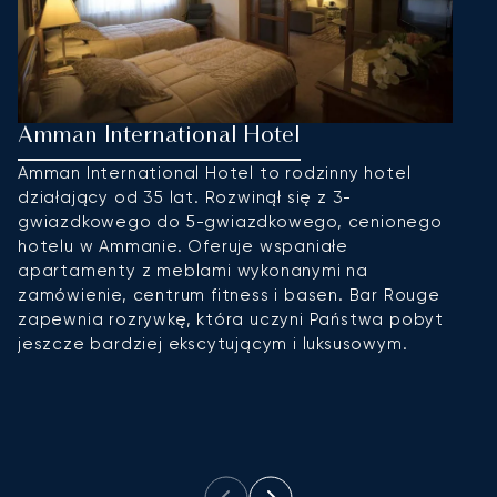
Amman International Hotel
F
Amman International Hotel to rodzinny hotel
W
działający od 35 lat. Rozwinął się z 3-
p
gwiazdkowego do 5-gwiazdkowego, cenionego
F
hotelu w Ammanie. Oferuje wspaniałe
s
apartamenty z meblami wykonanymi na
z
zamówienie, centrum fitness i basen. Bar Rouge
n
zapewnia rozrywkę, która uczyni Państwa pobyt
F
jeszcze bardziej ekscytującym i luksusowym.
n
w