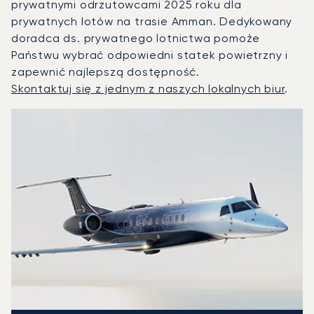
prywatnymi odrzutowcami 2025 roku dla
prywatnych lotów na trasie Amman. Dedykowany
doradca ds. prywatnego lotnictwa pomoże
Państwu wybrać odpowiedni statek powietrzny i
zapewnić najlepszą dostępność.
Skontaktuj się z jednym z naszych lokalnych biur
.
Amman : 3 najpopularniejsze modele statków powietrznych 
Zdjęcie samolotu
Model samolotu
Miejsca
Prędkość (km/h)
Prędkość (węzły)
Zasięg (km)
Zasięg (NM)