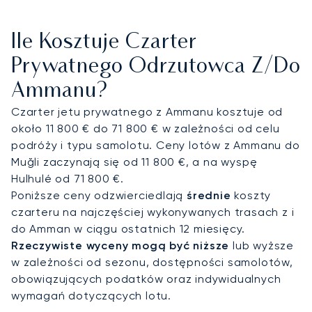
pokładzie kabina jest wyposażona zgodnie z
Państwa potrzebami, umożliwiając pracę,
Ile Kosztuje Czarter
delektowanie się ulubionymi potrawami lub po
prostu relaks. Dzięki temu lądują Państwo w pełni
Prywatnego Odrzutowca Z/do
wypoczęci i przygotowani, zaledwie kilka chwil od
Ammanu?
spotkań w King Hussein Business Park.
Czarter jetu prywatnego z Ammanu kosztuje od
Nasze usługi opierają się na wieloletnim zaufaniu
około 11 800 € do 71 800 € w zależności od celu
klientów; 100 naszych najważniejszych klientów, w
podróży i typu samolotu. Ceny lotów z Ammanu do
tym działy lotnictwa korporacyjnego, lata z nami
Muğli zaczynają się od 11 800 €, a na wyspę
średnio od ponad siedmiu lat. Ta sprawdzona
Hulhulé od 71 800 €.
niezawodność jest dla Państwa gwarancją
Poniższe ceny odzwierciedlają
średnie
koszty
absolutnej dyskrecji, zapewniając, że Państwa
czarteru na najczęściej wykonywanych trasach z i
poufne spotkania biznesowe lub dyplomatyczne w
do Amman w ciągu ostatnich 12 miesięcy.
Ammanie będą obsługiwane z niezachwianą
Rzeczywiste wyceny mogą być niższe
lub wyższe
poufnością i spokojem ducha.
w zależności od sezonu, dostępności samolotów,
obowiązujących podatków oraz indywidualnych
wymagań dotyczących lotu.