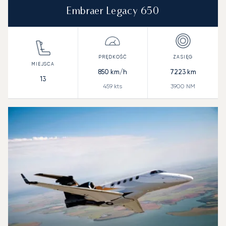
Embraer Legacy 650
850
km/h
7223
km
13
459
kts
3900
NM