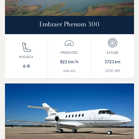
Embraer Phenom 300
822
km/h
3723
km
6-8
444
kts
2010
NM