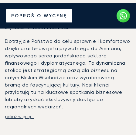
Wynajmij jet prywatny
POPROŚ O WYCENĘ
z/do Ammanu
Dotrzyjcie Państwo do celu sprawnie i komfortowo
dzięki czarterowi jetu prywatnego do Ammanu,
wpływowego serca jordańskiego sektora
finansowego i dyplomatycznego. Ta dynamiczna
stolica jest strategiczną bazą dla biznesu na
całym Bliskim Wschodzie oraz wyrafinowaną
bramą do fascynującej kultury. Nasi klienci
przylatują tu na kluczowe spotkania biznesowe
lub aby uzyskać ekskluzywny dostęp do
regionalnych wydarzeń.
pokaż więcej...
Państwa lot jest organizowany zgodnie z
indywidualnym harmonogramem, co daje Państwu
swobodę wylotu w dowolnym momencie. Na