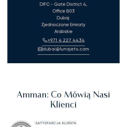
DIFC - Gate District 4,
Office B03
Dubaj
Zjednoczone Emiraty
Arabskie
+971 4 227 4434
dubai@lunajets.com
Amman
: Co Mówią Nasi
Klienci
SATYSFAKCJA KLIENTA