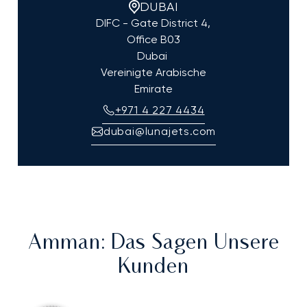
DUBAI
DIFC - Gate District 4,
Office B03
Dubai
Vereinigte Arabische
Emirate
+971 4 227 4434
dubai@lunajets.com
Amman
: Das Sagen Unsere
Kunden