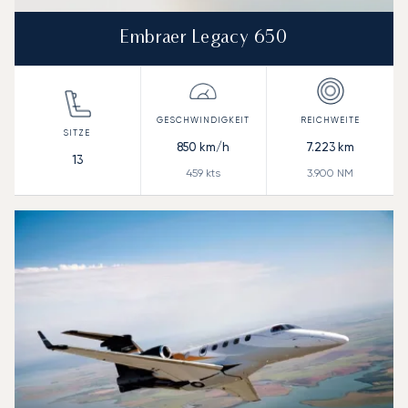
Embraer Legacy 650
850
km/h
7.223
km
13
459
kts
3.900
NM