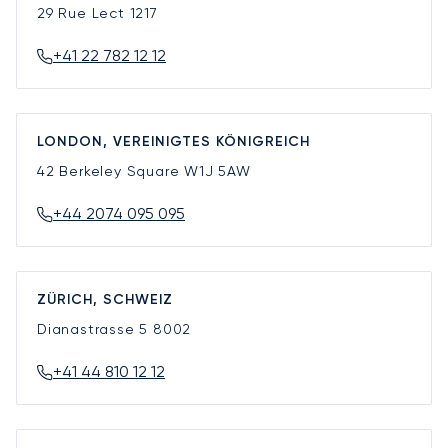
29 Rue Lect
1217
+41 22 782 12 12
LONDON, VEREINIGTES KÖNIGREICH
42 Berkeley Square
W1J 5AW
+44 2074 095 095
ZÜRICH, SCHWEIZ
Dianastrasse 5
8002
+41 44 810 12 12