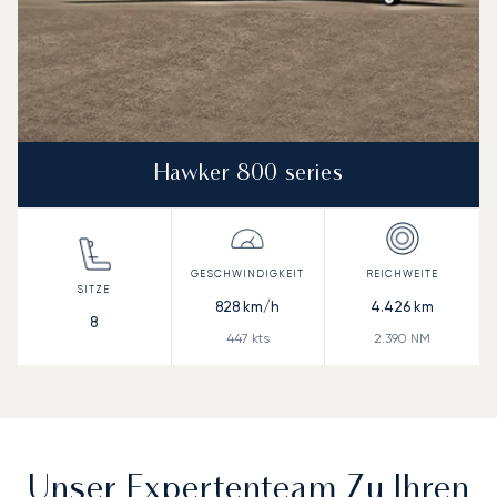
Hawker 800 series
828
km/h
4.426
km
8
447
kts
2.390
NM
Unser Expertenteam Zu Ihren