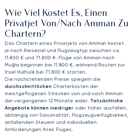
Lieblingsspeisen genießen oder sich einfach nur
Wie Viel Kostet Es, Einen
ausruhen können. So stellen wir sicher, dass Sie
entspannt und vorbereitet landen, nur wenige
Privatjet Von/nach Amman Zu
Minuten von Ihren Meetings im King Hussein
Chartern?
Business Park entfernt.
Das Chartern eines Privatjets von Amman kostet
Unser Service basiert auf dem langfristigen
je nach Reiseziel und Flugzeugtyp zwischen ca.
Vertrauen unserer Kunden; unsere Top-100-
11.800 € und 71.800 €. Flüge von Amman nach
Kunden, darunter auch Flugabteilungen von
Muğla beginnen bei 11.800 €, während Routen zur
Unternehmen, fliegen im Durchschnitt seit mehr
Insel Hulhulé bei 71.800 € starten.
als sieben Jahren mit uns. Diese bewährte
Die nachstehenden Preise spiegeln die
Zuverlässigkeit ist Ihre Garantie für absolute
durchschnittlichen
Charterkosten der
Diskretion und stellt sicher, dass Ihre sensiblen
meistgeflogenen Strecken von und nach Amman
geschäftlichen oder diplomatischen Termine in
der vergangenen 12 Monate wider.
Tatsächliche
Amman mit unerschütterlicher Vertraulichkeit und
Angebote können niedriger
oder höher ausfallen,
Sorgenfreiheit behandelt werden.
abhängig von Saisonalität, Flugzeugverfügbarkeit,
anfallenden Steuern und individuellen
Anforderungen Ihres Fluges.