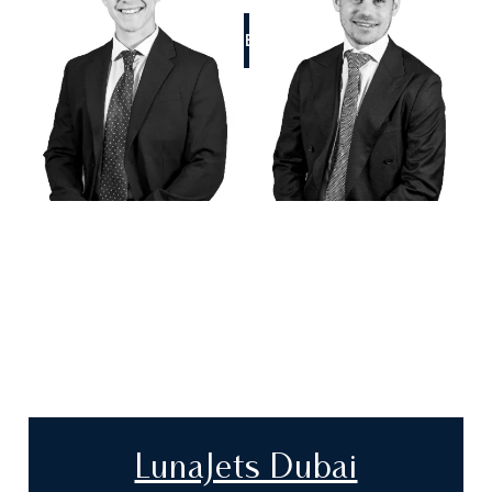
RUFEN SIE UNS AN
LunaJets Dubai