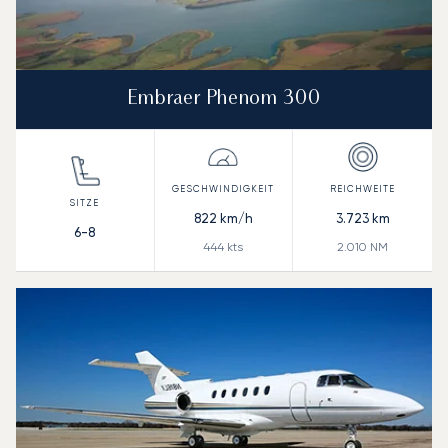
Embraer Phenom 300
822
km/h
3.723
km
6-8
444
kts
2.010
NM