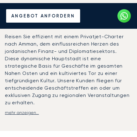
Mieten Sie einen Privatjet
ANGEBOT ANFORDERN
von/nach Amman
Reisen Sie effizient mit einem Privatjet-Charter
nach Amman, dem einflussreichen Herzen des
jordanischen Finanz- und Diplomatiesektors.
Diese dynamische Hauptstadt ist eine
strategische Basis für Geschäfte im gesamten
Nahen Osten und ein kultiviertes Tor zu einer
tiefgründigen Kultur. Unsere Kunden fliegen für
entscheidende Geschäftstreffen ein oder um
exklusiven Zugang zu regionalen Veranstaltungen
zu erhalten.
mehr anzeigen...
Ihr Flug wird nach Ihrem persönlichen Zeitplan
arrangiert, sodass Sie jederzeit abfliegen können.
An Bord ist die Kabine nach Ihren Wünschen
ausgestattet, sodass Sie arbeiten, Ihre