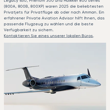
Legacy 650, Phenom 300 und Hawker 800 series
(800A, 800B, 800XP) waren 2025 die beliebtesten
Privatjets für Privatflüge ab oder nach Amman. Ein
erfahrener Private Aviation Advisor hilft Ihnen, das
passende Flugzeug zu wählen und die beste
Verfügbarkeit zu sichern.
Kontaktieren Sie eines unserer lokalen Büros
.
Amman : Die 3 meistgeflogenen Flugzeugmodelle nach An
Foto des Flugzeugs
Flugzeugmodell
S
Geschwindigkeit (km/h)
Geschwindigkeit (Knoten)
Reichw
Reichweite (NM)