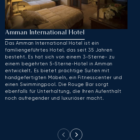
Amman International Hotel
F
Das Amman International Hotel ist ein
W
familiengeführtes Hotel, das seit 35 Jahren
b
besteht. Es hat sich von einem 3-Sterne- zu
Ho
einem begehrten 5-Sterne-Hotel in Amman
D
entwickelt. Es bietet prächtige Suiten mit
I
handgefertigten Möbeln, ein Fitnesscenter und
ve
einen Swimmingpool. Die Rouge Bar sorgt
pe
ebenfalls für Unterhaltung, die Ihren Aufenthalt
Ho
noch aufregender und luxuriöser macht.
A