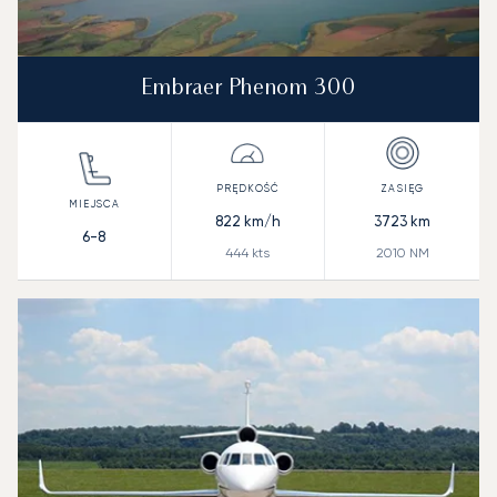
Embraer Phenom 300
822
km/h
3723
km
6-8
444
kts
2010
NM