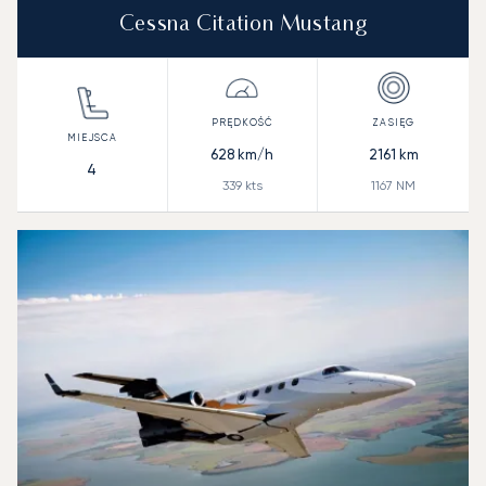
Cessna Citation Mustang
628
km/h
2161
km
4
339
kts
1167
NM