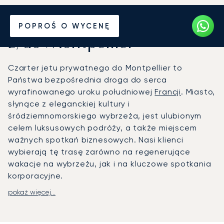
Wynajmij jet prywatny
POPROŚ O WYCENĘ
z/do Montpellier
Czarter jetu prywatnego do Montpellier to
Państwa bezpośrednia droga do serca
wyrafinowanego uroku południowej
Francji
. Miasto,
słynące z eleganckiej kultury i
śródziemnomorskiego wybrzeża, jest ulubionym
celem luksusowych podróży, a także miejscem
ważnych spotkań biznesowych. Nasi klienci
wybierają tę trasę zarówno na regenerujące
wakacje na wybrzeżu, jak i na kluczowe spotkania
korporacyjne.
pokaż więcej...
Państwa lot jest organizowany tak, aby idealnie
pasował do osobistego harmonogramu. Na
pokładzie kabina staje się Państwa prywatną