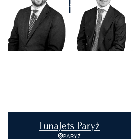
ZADZWOŃCIE DO NAS
LunaJets Paryż
PARYŻ