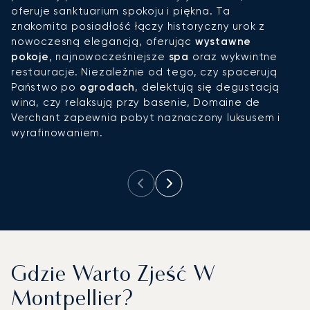
oferuje sanktuarium spokoju i piękna. Ta
n
znakomita posiadłość łączy historyczny urok z
b
nowoczesną elegancją, oferując
wystawne
w
pokoje
, najnowocześniejsze
spa
oraz wykwintne
p
restauracje. Niezależnie od tego, czy spacerują
wy
Państwo po
ogrodach
, delektują się degustacją
z
wina, czy relaksują przy basenie, Domaine de
sk
Verchant zapewnia pobyt naznaczony luksusem i
c
wyrafinowaniem.
p
w
Gdzie Warto Zjeść W
Montpellier?