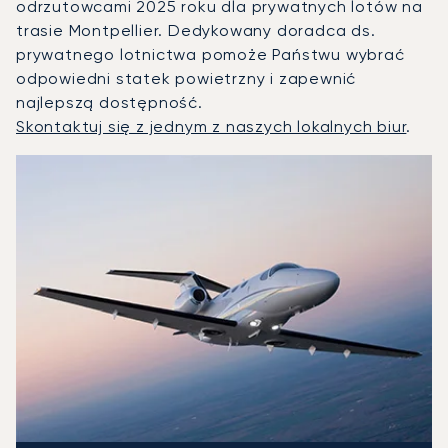
odrzutowcami 2025 roku dla prywatnych lotów na
trasie Montpellier. Dedykowany doradca ds.
prywatnego lotnictwa pomoże Państwu wybrać
odpowiedni statek powietrzny i zapewnić
najlepszą dostępność.
Skontaktuj się z jednym z naszych lokalnych biur
.
Montpellier : 3 najpopularniejsze modele statków powietrz
Zdjęcie samolotu
Model samolotu
Miejsca
Prędkość (km/h)
Prędkość (węzły)
Zasięg (km)
Zasięg (NM)