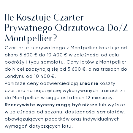
przestrzenią, w której czekają najwyższej klasy
udogodnienia i wykwintne dania. Dzięki temu
Ile Kosztuje Czarter
podróż jest nie tylko komfortowa, ale i efektywna,
przygotowując Państwa na bezproblemowe
Prywatnego Odrzutowca Do/z
przybycie do apartamentu w słynnym Domaine de
Montpellier?
Verchant.
Czarter jetu prywatnego z Montpellier kosztuje od
Mogą Państwo podróżować z całkowitym
około 5 600 € do 10 400 € w zależności od celu
spokojem, wiedząc, że nasze blisko
podróży i typu samolotu. Ceny lotów z Montpellier
dwudziestoletnie doświadczenie obejmuje
do Nicei zaczynają się od 5 600 €, a na trasach do
skuteczne radzenie sobie z największymi
Londynu od 10 400 €.
globalnymi wyzwaniami, co gwarantuje, że nasi
Poniższe ceny odzwierciedlają
średnie
koszty
klienci zawsze docierają do celu. Ta sprawdzona
czarteru na najczęściej wykonywanych trasach z i
odporność jest dla Państwa gwarancją, że
do Montpellier w ciągu ostatnich 12 miesięcy.
prywatna podróż do Montpellier zostanie
Rzeczywiste wyceny mogą być niższe
lub wyższe
zorganizowana z najwyższą operacyjną
w zależności od sezonu, dostępności samolotów,
doskonałością, co pozwoli Państwu skupić się na
obowiązujących podatków oraz indywidualnych
tym, co najważniejsze.
wymagań dotyczących lotu.