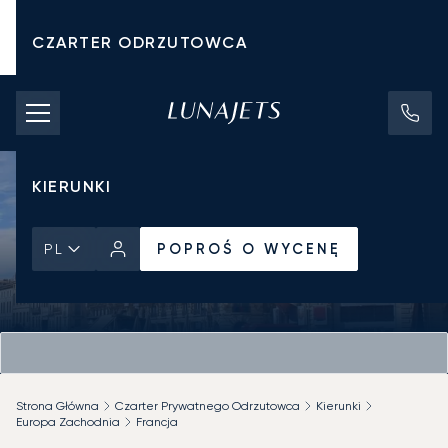
CZARTER ODRZUTOWCA
KOSZTY CZARTERU
PRYWATNE ODRZUTOWCE
KIERUNKI
POPROŚ O WYCENĘ
PL
Strona Główna
Czarter Prywatnego Odrzutowca
Kierunki
Europa Zachodnia
Francja