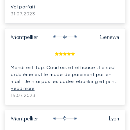
Vol parfait
31.07.2023
Montpellier
Genewa
Mehdi est top. Courtois et efficace . Le seul
problème est le mode de paiement par e-
mail . Je n ai pas les codes ebanking et je ne
sais pas manipuler tous ces trucs de manière
Read more
générale . Pourquoi ne pouvons nous pas
14.07.2023
payer par carte de crédit ? Simple et
efficace Pourquoi ?
Montpellier
Lyon