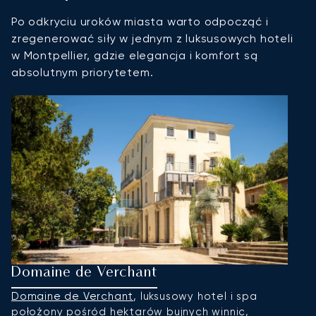
Po odkryciu uroków miasta warto odpocząć i
zregenerować siły w jednym z luksusowych hoteli
w Montpellier, gdzie elegancja i komfort są
absolutnym priorytetem.
Domaine de Verchant
H
Domaine de Verchant
, luksusowy hotel i spa
W
położony pośród hektarów bujnych winnic,
s