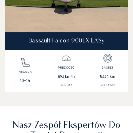
Dassault Falcon 900EX EASy
893
km/h
8334
km
10-14
482
kts
4500
NM
Nasz Zespół Ekspertów Do