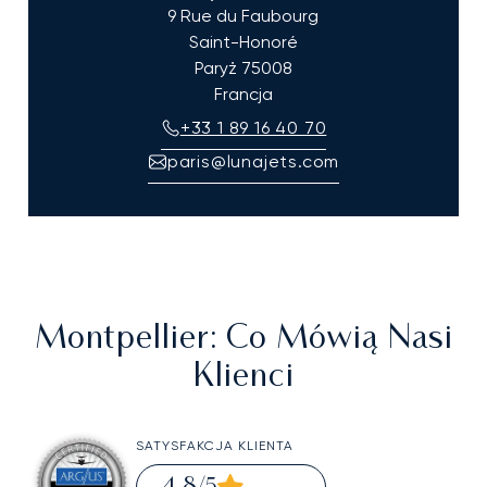
9 Rue du Faubourg
Saint-Honoré
Paryż
75008
Francja
+33 1 89 16 40 70
paris@lunajets.com
Montpellier
: Co Mówią Nasi
Klienci
SATYSFAKCJA KLIENTA
4,8