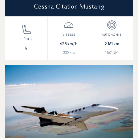
Cessna Citation Mustang
628
km/h
2 161
km
4
339
kts
1 167
NM