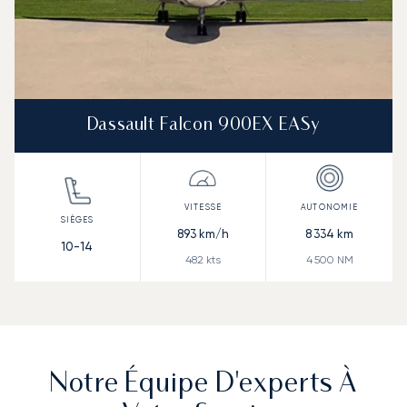
Dassault Falcon 900EX EASy
893
km/h
8 334
km
10-14
482
kts
4 500
NM
Notre Équipe D'experts À