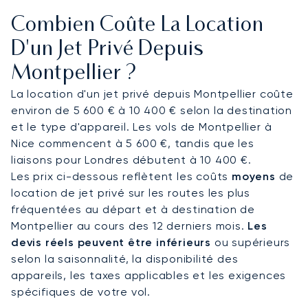
Votre voyage se déroule ainsi dans le plus grand
Combien Coûte La Location
confort et avec une efficacité optimale, vous
préparant à une arrivée en toute sérénité dans
D'un Jet Privé Depuis
votre suite au célèbre Domaine de Verchant.
Montpellier ?
Voyagez en toute sérénité, forts de nos près de
La location d'un jet privé depuis Montpellier coûte
vingt ans d'expérience, au cours desquels nous
environ de 5 600 € à 10 400 € selon la destination
avons surmonté les plus grandes perturbations
et le type d'appareil. Les vols de Montpellier à
mondiales pour garantir à nos clients d'atteindre
Nice commencent à 5 600 €, tandis que les
leur destination. Cette résilience éprouvée vous
liaisons pour Londres débutent à 10 400 €.
assure que votre voyage privé pour Montpellier
Les prix ci-dessous reflètent les coûts
moyens
de
est géré avec une excellence opérationnelle
location de jet privé sur les routes les plus
irréprochable, vous laissant libre de vous
fréquentées au départ et à destination de
concentrer sur l'essentiel.
Montpellier au cours des 12 derniers mois.
Les
devis réels peuvent être inférieurs
ou supérieurs
selon la saisonnalité, la disponibilité des
appareils, les taxes applicables et les exigences
spécifiques de votre vol.