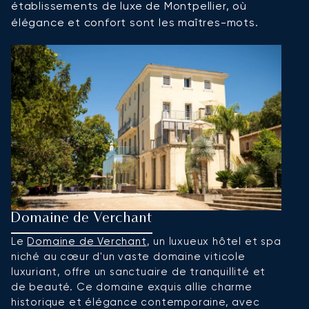
établissements de luxe de Montpellier, où
élégance et confort sont les maîtres-mots.
Domaine de Verchant
H
Le
Domaine de Verchant
, un luxueux hôtel et spa
A
niché au cœur d'un vaste domaine viticole
se
luxuriant, offre un sanctuaire de tranquillité et
o
de beauté. Ce domaine exquis allie charme
pi
historique et élégance contemporaine, avec
im