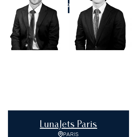
APPELEZ-NOUS
LunaJets Paris
PARIS