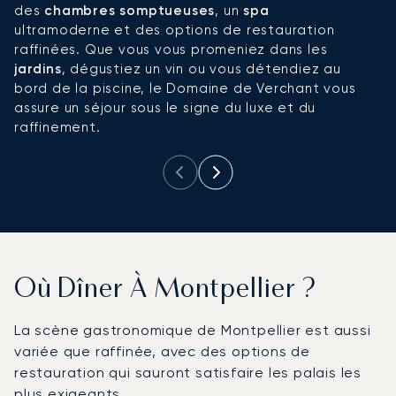
des
chambres somptueuses
, un
spa
e
ultramoderne et des options de restauration
d
raffinées. Que vous vous promeniez dans les
l
jardins
, dégustiez un vin ou vous détendiez au
re
bord de la piscine, le Domaine de Verchant vous
le
assure un séjour sous le signe du luxe et du
q
raffinement.
Où Dîner À Montpellier ?
La scène gastronomique de Montpellier est aussi
variée que raffinée, avec des options de
restauration qui sauront satisfaire les palais les
plus exigeants.