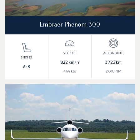
Embraer Phenom 300
822
km/h
3 723
km
6-8
444
kts
2 010
NM