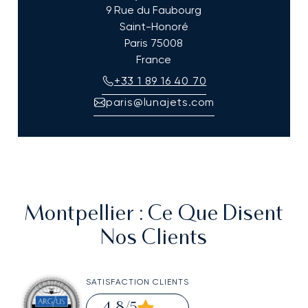
9 Rue du Faubourg
Saint-Honoré
Paris
75008
France
+33 1 89 16 40 70
paris@lunajets.com
Montpellier
: Ce Que Disent
Nos Clients
SATISFACTION CLIENTS
4,8