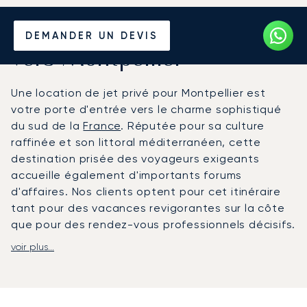
Louer un Jet Privé depuis et
DEMANDER UN DEVIS
vers Montpellier
Une location de jet privé pour Montpellier est
votre porte d'entrée vers le charme sophistiqué
du sud de la
France
. Réputée pour sa culture
raffinée et son littoral méditerranéen, cette
destination prisée des voyageurs exigeants
accueille également d'importants forums
d'affaires. Nos clients optent pour cet itinéraire
tant pour des vacances revigorantes sur la côte
que pour des rendez-vous professionnels décisifs.
voir plus...
Votre vol est organisé selon votre itinéraire
personnel. À bord, la cabine devient votre espace
privé où des prestations haut de gamme et une
restauration gastronomique vous attendent.