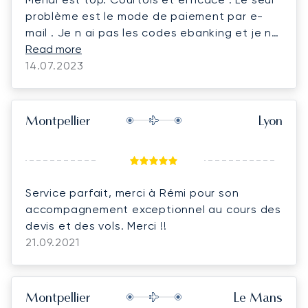
problème est le mode de paiement par e-
mail . Je n ai pas les codes ebanking et je ne
sais pas manipuler tous ces trucs de manière
Read more
générale . Pourquoi ne pouvons nous pas
14.07.2023
payer par carte de crédit ? Simple et
efficace Pourquoi ?
Montpellier
Lyon
Service parfait, merci à Rémi pour son
accompagnement exceptionnel au cours des
devis et des vols. Merci !!
21.09.2021
Montpellier
Le Mans