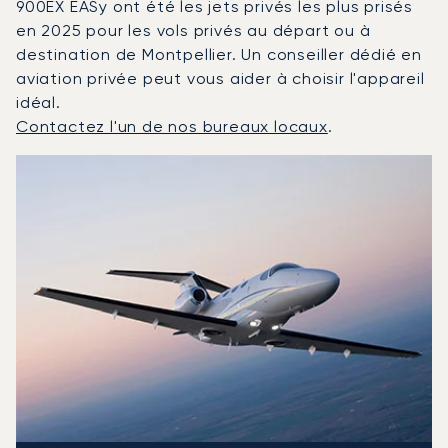
900EX EASy ont été les jets privés les plus prisés
en 2025 pour les vols privés au départ ou à
destination de Montpellier. Un conseiller dédié en
aviation privée peut vous aider à choisir l'appareil
idéal.
Contactez l'un de nos bureaux locaux
.
Montpellier : Les 3 modèles d'aéronefs les plus fréquen
Photo de l'aéronef
Modèle d'aéronef
Sièges
Vitesse (km/h)
Vitesse (nœuds)
Autonomie (km)
Autonomie (NM)