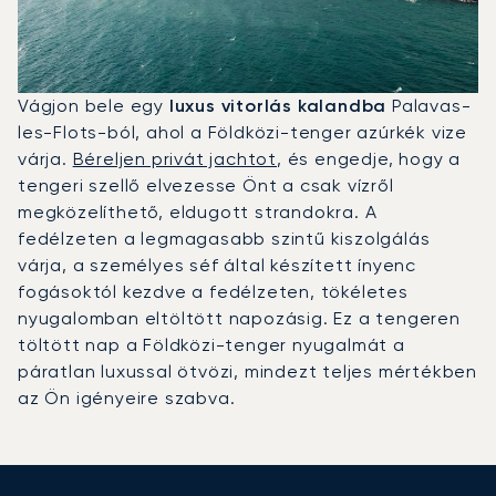
Vágjon bele egy
luxus vitorlás kalandba
Palavas-
les-Flots-ból, ahol a Földközi-tenger azúrkék vize
várja.
Béreljen privát jachtot
, és engedje, hogy a
tengeri szellő elvezesse Önt a csak vízről
megközelíthető, eldugott strandokra. A
fedélzeten a legmagasabb szintű kiszolgálás
várja, a személyes séf által készített ínyenc
fogásoktól kezdve a fedélzeten, tökéletes
nyugalomban eltöltött napozásig. Ez a tengeren
töltött nap a Földközi-tenger nyugalmát a
páratlan luxussal ötvözi, mindezt teljes mértékben
az Ön igényeire szabva.