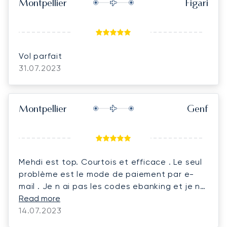
Montpellier
Figari
Vol parfait
31.07.2023
Montpellier
Genf
Mehdi est top. Courtois et efficace . Le seul
problème est le mode de paiement par e-
mail . Je n ai pas les codes ebanking et je ne
sais pas manipuler tous ces trucs de manière
Read more
générale . Pourquoi ne pouvons nous pas
14.07.2023
payer par carte de crédit ? Simple et