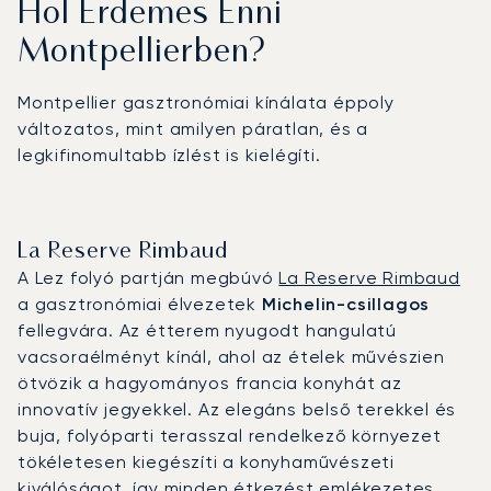
Hol Érdemes Enni
Montpellierben?
Montpellier gasztronómiai kínálata éppoly
változatos, mint amilyen páratlan, és a
legkifinomultabb ízlést is kielégíti.
La Reserve Rimbaud
A Lez folyó partján megbúvó
La Reserve Rimbaud
a gasztronómiai élvezetek
Michelin-csillagos
fellegvára. Az étterem nyugodt hangulatú
vacsoraélményt kínál, ahol az ételek művészien
ötvözik a hagyományos francia konyhát az
innovatív jegyekkel. Az elegáns belső terekkel és
buja, folyóparti terasszal rendelkező környezet
tökéletesen kiegészíti a konyhaművészeti
kiválóságot, így minden étkezést emlékezetes