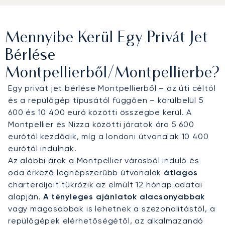
tere, ahol kifinomult kényelem és gourmet fogások
várják. Ez biztosítja, hogy utazása egyszerre
legyen kényelmes és hatékony, felkészítve Önt a
Mennyibe Kerül Egy Privát Jet
zökkenőmentes érkezésre a híres Domaine de
Verchant lakosztályába.
Bérlése
Montpellierből/Montpellierbe?
Teljes nyugalommal utazhat, tudva, hogy közel két
évtizedes tapasztalatunk birtokában sikeresen
Egy privát jet bérlése Montpellierből – az úti céltól
kezeltük a legnagyobb globális fennakadásokat
és a repülőgép típusától függően – körülbelül 5
is, hogy ügyfeleink mindig elérjék úti céljukat. Ez a
600 és 10 400 euró közötti összegbe kerül. A
bizonyított rugalmasság garantálja, hogy
Montpellier és Nizza közötti járatok ára 5 600
montpellier-i privát utazását kiváló operatív
eurótól kezdődik, míg a londoni útvonalak 10 400
szakértelemmel szervezzük meg, így Ön arra
eurótól indulnak.
összpontosíthat, ami igazán számít.
Az alábbi árak a Montpellier városból induló és
oda érkező legnépszerűbb útvonalak
átlagos
charterdíjait tükrözik az elmúlt 12 hónap adatai
alapján.
A tényleges ajánlatok alacsonyabbak
vagy magasabbak is lehetnek a szezonalitástól, a
repülőgépek elérhetőségétől, az alkalmazandó