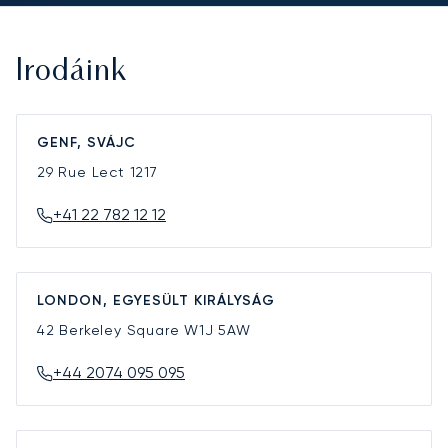
Irodáink
GENF, SVÁJC
29 Rue Lect
1217
+41 22 782 12 12
LONDON, EGYESÜLT KIRÁLYSÁG
42 Berkeley Square
W1J 5AW
+44 2074 095 095