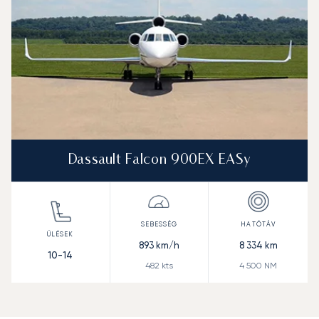
Dassault Falcon 900EX EASy
893
km/h
8 334
km
10-14
482
kts
4 500
NM