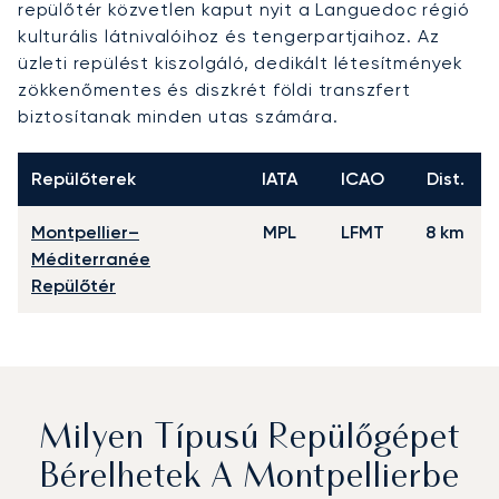
repülőtér közvetlen kaput nyit a Languedoc régió
kulturális látnivalóihoz és tengerpartjaihoz. Az
üzleti repülést kiszolgáló, dedikált létesítmények
zökkenőmentes és diszkrét földi transzfert
biztosítanak minden utas számára.
Repülőterek
IATA
ICAO
Dist.
Montpellier–
MPL
LFMT
8 km
Méditerranée
Repülőtér
Milyen Típusú Repülőgépet
Bérelhetek A Montpellierbe