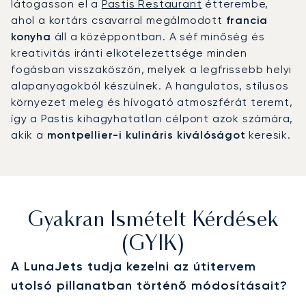
látogasson el a
Pastis Restaurant
étterembe,
ahol a kortárs csavarral megálmodott
francia
konyha
áll a középpontban. A séf minőség és
kreativitás iránti elkötelezettsége minden
fogásban visszaköszön, melyek a legfrissebb helyi
alapanyagokból készülnek. A hangulatos, stílusos
környezet meleg és hívogató atmoszférát teremt,
így a Pastis kihagyhatatlan célpont azok számára,
akik a
montpellier-i kulináris kiválóságot
keresik.
Gyakran Ismételt Kérdések
(GYIK)
A LunaJets tudja kezelni az útitervem
utolsó pillanatban történő módosításait?