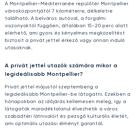
A Montpellier–Méditerranée repülőtér Montpellier
városközpontjától 7 kilométerre, délkeletre
található. A belváros autóval, a forgalmi
viszonyoktól függően, általában 15-20 perc alatt
elérhető, ami gyors és kényelmes megközelítést
biztosít a privát jettel érkező vagy onnan induló
utasoknak.
A privát jettel utazók számára mikor a
legideálisabb Montpellier?
Privát jettel májustól szeptemberig a
legideálisabb Montpellier-be látogatni. Ezekben a
hónapokban az időjárás kellemesen meleg, így a
látogatók maradéktalanul élvezhetik a város
szabadtéri látnivalóit és pezsgő kulturális életét,
ami optimális utazási élményt garantál.