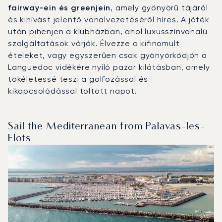
fairway-ein és greenjein
, amely gyönyörű tájáról
és kihívást jelentő vonalvezetéséről híres. A játék
után pihenjen a klubházban, ahol luxusszínvonalú
szolgáltatások várják. Élvezze a kifinomult
ételeket, vagy egyszerűen csak gyönyörködjön a
Languedoc vidékére nyíló pazar kilátásban, amely
tökéletessé teszi a golfozással és
kikapcsolódással töltött napot.
Sail the Mediterranean from Palavas-les-
Flots