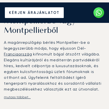
Béreljen magánrepülőt
KÉRJEN ÁRAJÁNLATOT
Montpellierbe vagy
Montpellierből
A magánrepülőgép bérlés Montpellier-be a
legegyszerűbb módja, hogy eljusson Dél-
Franciaország
kifinomult bájjal átszőtt világába.
Elegáns kultúrájáról és mediterrán partvidékéről
híres, kedvelt célpontja a luxusutazásoknak, és
egyben kulcsfontosságú üzleti fórumoknak is
otthont ad. Ügyfeleink feltöltődést ígérő
tengerparti nyaralásokhoz és sorsdöntő vállalati
megbeszélésekhez választják ezt az útvonalat.
mutass többet...
Repülőútját az Ön személyes útitervéhez
igazítjuk. A fedélzeten a kabin az Ön személyes