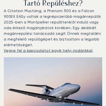
Tartó Repüléshez?
A Citation Mustang, a Phenom 300 és a Falcon
900EX EASy voltak a legnépszerűbb magánrepülők
2025-ben a Montpellier repülőteréről induló vagy
oda érkező magánjáratok körében. Egy dedikált
magánrepülési tanácsadó segít Önnek megtalálni
a megfelelő repülőgépet és biztosítani a legjobb
elérhetőséget.
Vegye fel a kapcsolatot egyik helyi irodánkkal
.
Montpellier : A 3 legtöbbet repült repülőgép-típus a rep
Repülőgép fotója
Repülőgép-típus
Ülőhelyek
Sebesség (km/h)
Sebesség (csomó)
Hatótávolság (km)
Hatótávolság (NM)