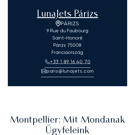
LunaJets Párizs
PÁRIZS
9 Rue du Faubourg
Saint-Honoré
Párizs
75008
Franciaország
+33 1 89 16 40 70
paris@lunajets.com
Montpellier
: Mit Mondanak
Ügyfeleink