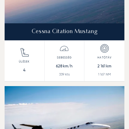
Cessna Citation Mustang
628
km/h
2 161
km
4
339
kts
1 167
NM