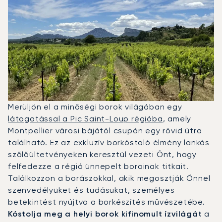
Merüljön el a minőségi borok világában egy
látogatással a Pic Saint-Loup régióba
, amely
Montpellier városi bájától csupán egy rövid útra
található. Ez az exkluzív borkóstoló élmény lankás
szőlőültetvényeken keresztül vezeti Önt, hogy
felfedezze a régió ünnepelt borainak titkait.
Találkozzon a borászokkal, akik megosztják Önnel
szenvedélyüket és tudásukat, személyes
betekintést nyújtva a borkészítés művészetébe.
Kóstolja meg a helyi borok kifinomult ízvilágát
a