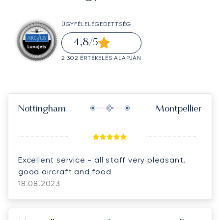
ÜGYFÉLELÉGEDETTSÉG
4,8
/5
2 302 ÉRTÉKELÉS ALAPJÁN
Nottingham
Montpellier
Excellent service - all staff very pleasant,
good aircraft and food
18.08.2023