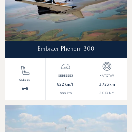
Embraer Phenom 300
822
km/h
3 723
km
6-8
444
kts
2 010
NM