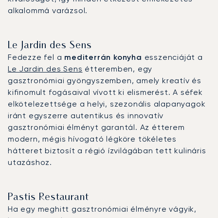
alkalommá varázsol.
Le Jardin des Sens
Fedezze fel a
mediterrán konyha
esszenciáját a
Le Jardin des Sens
étteremben, egy
gasztronómiai gyöngyszemben, amely kreatív és
kifinomult fogásaival vívott ki elismerést. A séfek
elkötelezettsége a helyi, szezonális alapanyagok
iránt egyszerre autentikus és innovatív
gasztronómiai élményt garantál. Az étterem
modern, mégis hívogató légköre tökéletes
hátteret biztosít a régió ízvilágában tett kulináris
utazáshoz.
Pastis Restaurant
Ha egy meghitt gasztronómiai élményre vágyik,