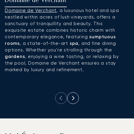
Domaine de Verchant
H
Domaine de Verchant
, a luxurious hotel and spa
M
nestled within acres of lush vineyards, offers a
H
sanctuary of tranquillity and beauty. This
oá
exquisite estate combines historic charm with
m
contemporary elegance, featuring
sumptuous
n
rooms
, a state-of-the-art
spa
, and fine dining
la
options. Whether you're strolling through the
e
gardens
, enjoying a wine tasting, or relaxing by
cs
the pool, Domaine de Verchant ensures a stay
ga
marked by luxury and refinement.
i
vá