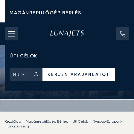
MAGÁNREPÜLŐGÉP BÉRLÉS
CHARTER ÁRAK
MAGÁNREPÜLŐGÉPEK
ÚTI CÉLOK
KÉRJEN ÁRAJÁNLATOT
HU
Kezdőlap
Magánrepülőgép Bérlés
Úti Célok
Nyugat-Európa
Franciaország