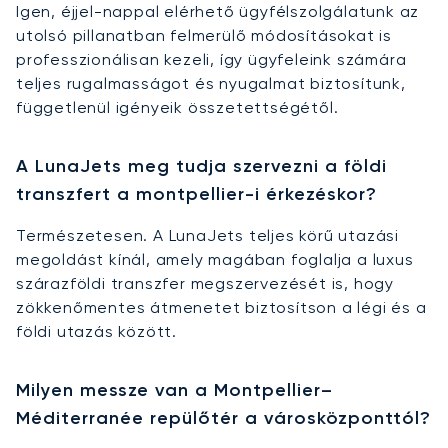
Igen, éjjel-nappal elérhető ügyfélszolgálatunk az
utolsó pillanatban felmerülő módosításokat is
professzionálisan kezeli, így ügyfeleink számára
teljes rugalmasságot és nyugalmat biztosítunk,
függetlenül igényeik összetettségétől.
A LunaJets meg tudja szervezni a földi
transzfert a montpellier-i érkezéskor?
Természetesen. A LunaJets teljes körű utazási
megoldást kínál, amely magában foglalja a luxus
szárazföldi transzfer megszervezését is, hogy
zökkenőmentes átmenetet biztosítson a légi és a
földi utazás között.
Milyen messze van a Montpellier–
Méditerranée repülőtér a városközponttól?