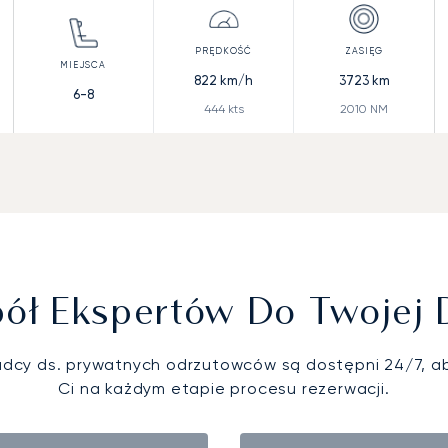
822
km/h
3723
km
6-8
444
kts
2010
NM
ół Ekspertów Do Twojej 
adcy ds. prywatnych odrzutowców są dostępni 24/7, 
Ci na każdym etapie procesu rezerwacji.