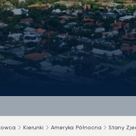
utowca
Kierunki
Ameryka Północna
Stany Zje