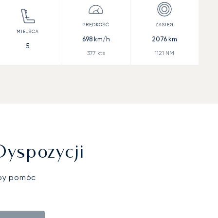
698
km/h
2076
km
5
377
kts
1121
NM
Dyspozycji
aby pomóc