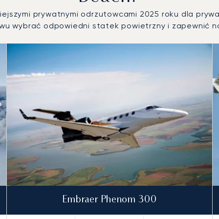
niejszymi prywatnymi odrzutowcami 2025 roku dla pry
u wybrać odpowiedni statek powietrzny i zapewnić n
trznych według liczby operacji lotniczych w 2025 roku
Embraer Phenom 300