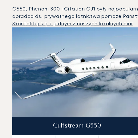
G550, Phenom 300 i Citation CJ1 były najpopular
doradca ds. prywatnego lotnictwa pomoże Państw
Skontaktuj się z jednym z naszych lokalnych biur
.
Palm Beach : 3 najpopularniejsze modele statków powie
Zdjęcie samolotu
Model samolotu
Miejsca
Prędkość (km/h)
Prędkość (węzły)
Zasięg (km)
Zasięg (NM)
Gulfstream G550