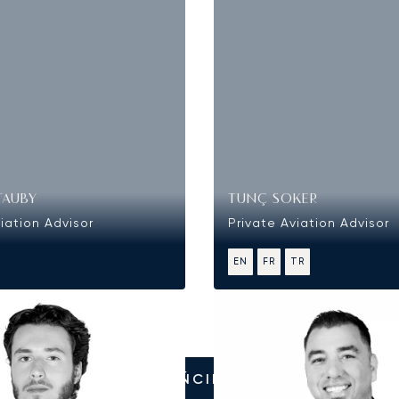
TAUBY
TUNÇ SOKER
iation Advisor
Private Aviation Advisor
EN
FR
TR
ZADZWOŃCIE DO NAS