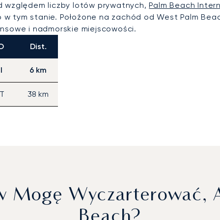
d względem liczby lotów prywatnych,
Palm Beach Intern
 w tym stanie. Położone na zachód od West Palm Beach
ansowe i nadmorskie miejscowości.
O
Dist.
I
6 km
T
38 km
ów Mogę Wyczarterować, A
Beach?