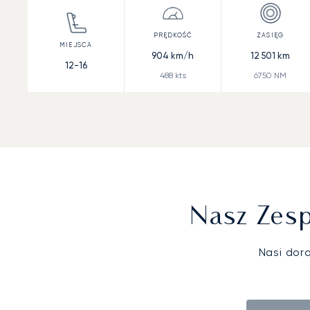
904
km/h
12 501
km
12-16
488
kts
6750
NM
Nasz Zesp
Nasi dor