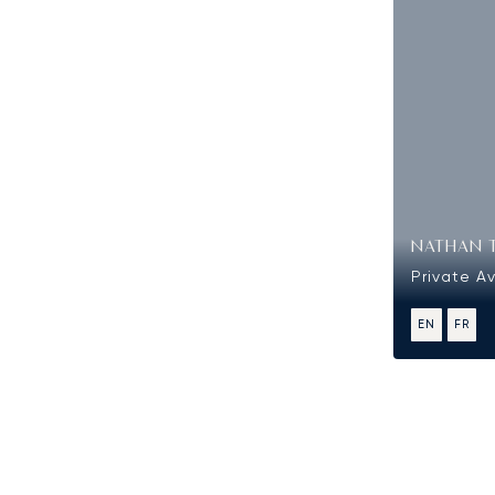
NATHAN 
Private Av
EN
FR