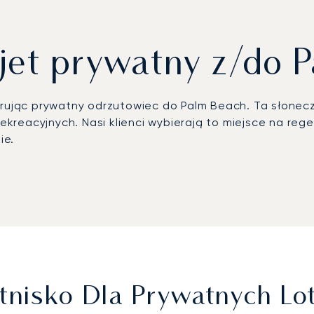
jet prywatny z/do 
erując prywatny odrzutowiec do Palm Beach. Ta słoneczn
 rekreacyjnych. Nasi klienci wybierają to miejsce na r
ie.
 Państwa harmonogramu. Nasz zespół organizuje każdy
pełnego komfortu i dyskrecji. Ta elastyczność umożli
gorystycznym certyfikatem ARGUS, gwarantujemy najwy
apewnia Państwu całkowitą pewność, że lot zostanie o
Lotnisko Dla Prywatnych 