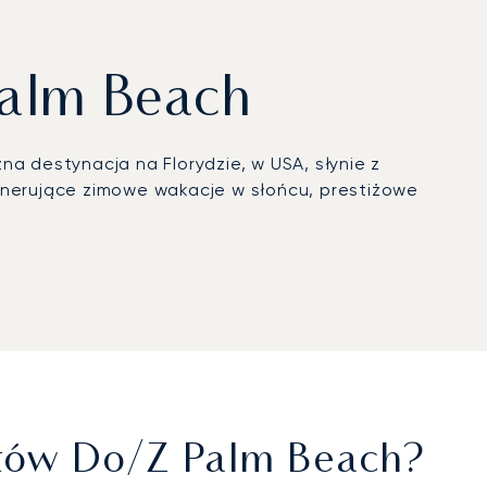
Palm Beach
a destynacja na Florydzie, w USA, słynie z
egenerujące zimowe wakacje w słońcu, prestiżowe
 szczegół zgodnie z Państwa indywidualnymi
wia bezproblemowy transfer z pasa startowego na
ższe, audytowane standardy bezpieczeństwa i
bsłużony z najwyższym profesjonalizmem i
Lotów Do/z Palm Beach?