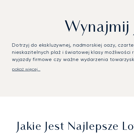
Wynajmij 
Dotrzyj do ekskluzywnej, nadmorskiej oazy, czart
nieskazitelnych plaż i światowej klasy możliwości
wyjazdy firmowe czy ważne wydarzenia towarzysk
pokaż więcej...
W LunaJets plan lotu dopasowujemy w całości do
preferencjami, gwarantując podróż w atmosferze 
Państwa jacht, oczekujący w marinie Palm Harbor.
Jako pierwszy broker czarterowy w Europie z ry
doskonałości operacyjnej. Ten wysoki standard z
starannością.
Jakie Jest Najlepsze 