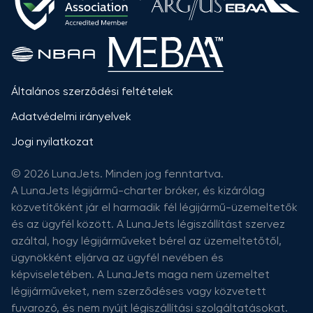
Általános szerződési feltételek
Adatvédelmi irányelvek
Jogi nyilatkozat
© 2026 LunaJets. Minden jog fenntartva.
A LunaJets légijármű-charter bróker, és kizárólag
közvetítőként jár el harmadik fél légijármű-üzemeltetők
és az ügyfél között. A LunaJets légiszállítást szervez
azáltal, hogy légijárműveket bérel az üzemeltetőtől,
ügynökként eljárva az ügyfél nevében és
képviseletében. A LunaJets maga nem üzemeltet
légijárműveket, nem szerződéses vagy közvetett
fuvarozó, és nem nyújt légiszállítási szolgáltatásokat.