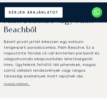
Béreljen magánrepülőt
KÉRJEN ÁRAJÁNLATOT
Palm Beachbe vagy Palm
Beachből
Bérelt privát jettel érkezzen egy exkluzív
tengerparti paradicsomba, Palm Beachre. Ez a
napsütötte floridai úti cél érintetlen partjairól és
világszínvonalú kikapcsolódási lehetőségeiről
híres. Ügyfeleink feltöltő téli pihenések, magas
szintű vállalati rendezvények vagy rangos
társasági események miatt repülnek ide.
mutass többet...
A LunaJets-szel a repülési tervet teljes
mértékben az Ön időbeosztásához igazítjuk.
Csapatunk minden részletet az Ön pontos igényei
szerint szervez meg, garantálva a teljes