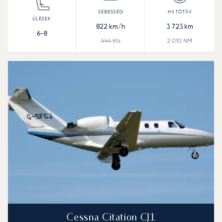
822
km/h
3 723
km
6-8
444
kts
2 010
NM
Cessna Citation CJ1