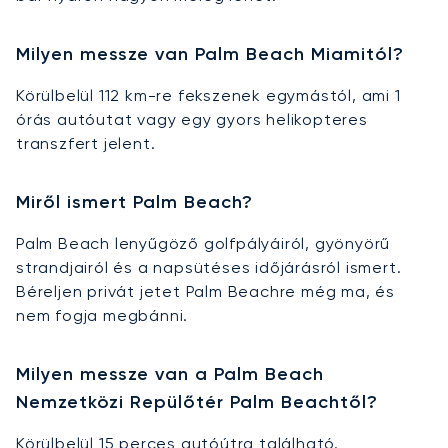
Milyen messze van Palm Beach Miamitól?
Körülbelül 112 km-re fekszenek egymástól, ami 1
órás autóutat vagy egy gyors helikopteres
transzfert jelent.
Miről ismert Palm Beach?
Palm Beach lenyűgöző golfpályáiról, gyönyörű
strandjairól és a napsütéses időjárásról ismert.
Béreljen privát jetet Palm Beachre még ma, és
nem fogja megbánni.
Milyen messze van a Palm Beach
Nemzetközi Repülőtér Palm Beachtől?
Körülbelül 15 perces autóútra található.