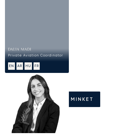
DALIA MADI
Private Aviation Coordinator
EN
AR
HU
FR
HÍVJON MINKET