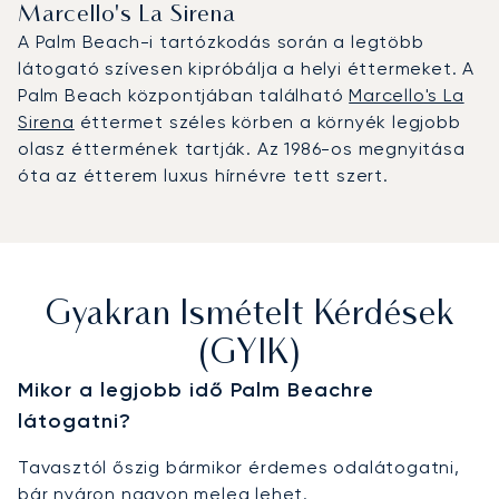
Marcello's La Sirena
A Palm Beach-i tartózkodás során a legtöbb
látogató szívesen kipróbálja a helyi éttermeket. A
Palm Beach központjában található
Marcello's La
Sirena
éttermet széles körben a környék legjobb
olasz éttermének tartják. Az 1986-os megnyitása
óta az étterem luxus hírnévre tett szert.
Gyakran Ismételt Kérdések
(GYIK)
Mikor a legjobb idő Palm Beachre
látogatni?
Tavasztól őszig bármikor érdemes odalátogatni,
bár nyáron nagyon meleg lehet.