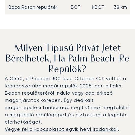
Boca Raton repülőtér
BCT
KBCT
38 km
Milyen Típusú Privát Jetet
Bérelhetek, Ha Palm Beach-Re
Repülök?
A G550, a Phenom 300 és a Citation CJ1 voltak a
legnépszerűbb magánrepülők 2025-ben a Palm
Beach repülőteréről induló vagy oda érkező
magánjáratok körében. Egy dedikált
magánrepülési tanácsadó segít Önnek megtalálni
a megfelelő repülőgépet és biztosítani a legjobb
elérhetőséget.
Vegye fel a kapcsolatot egyik helyi irodánkkal
.