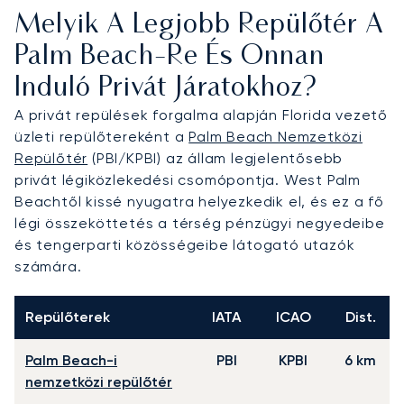
kényelmet és diszkréciót utazása során. Ez a
Melyik A Legjobb Repülőtér A
rugalmasság zökkenőmentes átszállást tesz
lehetővé a kifutópályáról az Önre várakozó
Palm Beach-Re És Onnan
jachtra a Palm Harbor Marina kikötőben.
Induló Privát Járatokhoz?
Európa első, szigorú ARGUS tanúsítvánnyal
A privát repülések forgalma alapján Florida vezető
rendelkező privát jet brókereként
üzleti repülőtereként a
Palm Beach Nemzetközi
elkötelezettségünk a felülvizsgált biztonság és a
Repülőtér
(PBI/KPBI) az állam legjelentősebb
működési kiválóság iránt megkérdőjelezhetetlen.
privát légiközlekedési csomópontja. West Palm
Ez a magas szintű minőség teljes bizalmat nyújt,
Beachtől kissé nyugatra helyezkedik el, és ez a fő
garantálva, hogy repülését kivételes
légi összeköttetés a térség pénzügyi negyedeibe
professzionalizmussal és odafigyeléssel kezeljük.
és tengerparti közösségeibe látogató utazók
számára.
Repülőterek
IATA
ICAO
Dist.
Palm Beach-i
PBI
KPBI
6 km
nemzetközi repülőtér