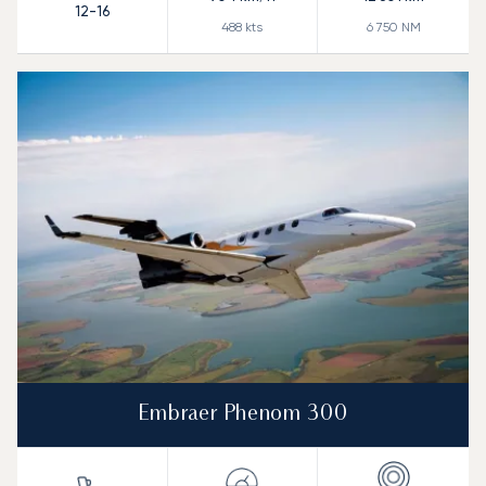
12-16
488
kts
6 750
NM
Embraer Phenom 300