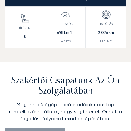
698
km/h
2 076
km
5
377
kts
1 121
NM
Szakértői Csapatunk Az Ön
Szolgálatában
Magánrepülőgép-tanácsadóink nonstop
rendelkezésre állnak, hogy segítsenek Önnek a
foglalási folyamat minden lépésében.