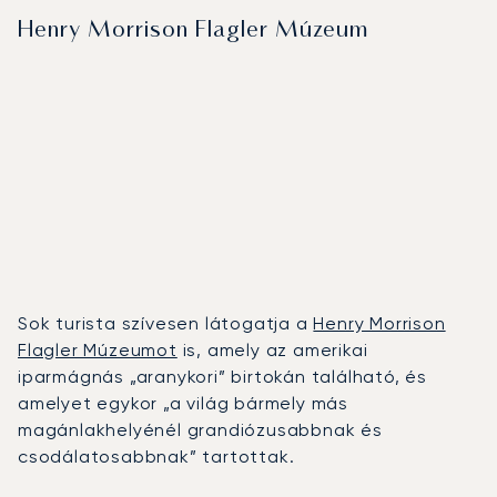
Henry Morrison Flagler Múzeum
Sok turista szívesen látogatja a
Henry Morrison
Flagler Múzeumot
is, amely az amerikai
iparmágnás „aranykori” birtokán található, és
amelyet egykor „a világ bármely más
magánlakhelyénél grandiózusabbnak és
csodálatosabbnak” tartottak.