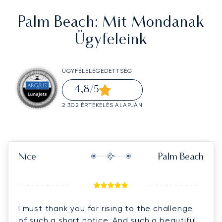
Palm Beach
: Mit Mondanak
Ügyfeleink
ÜGYFÉLELÉGEDETTSÉG
4,8
/5
2 302 ÉRTÉKELÉS ALAPJÁN
Nice
Palm Beach
I must thank you for rising to the challenge
of such a short notice. And such a beautiful