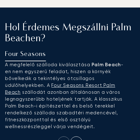
Hol Érdemes Megszállni Palm
Beachen?
Four Seasons
R
A megfelelő szálloda kiválasztása
Palm Beach
-
H
en nem egyszerű feladat, hiszen a környék
v
bővelkedik a tekintélyes ötcsillagos
m
üdülőhelyekben. A
Four Seasons Resort Palm
12
Beach
szállodát azonban általánosan a város
t
legnagyszerűbb hoteljének tartják. A klasszikus
Palm Beach-i építészettel és belső terekkel
rendelkező szálloda szabadtéri medencével,
fitneszközponttal és első osztályú
wellnessrészleggel várja vendégeit.