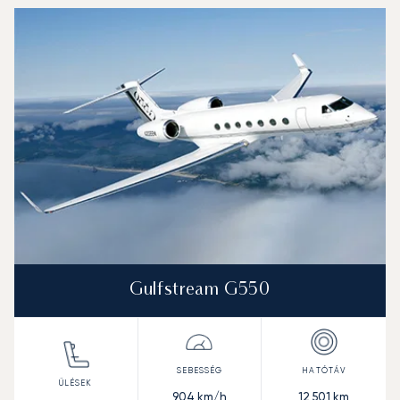
Palm Beach : A 3 legtöbbet repült repülőgép-típus a rep
Repülőgép fotója
Repülőgép-típus
Ülőhelyek
Sebesség (km/h)
Sebesség (csomó)
Hatótávolság (km)
Hatótávolság (NM)
Gulfstream G550
904
km/h
12 501
km