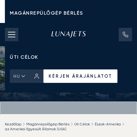
MAGÁNREPÜLŐGÉP BÉRLÉS
CHARTER ÁRAK
MAGÁNREPÜLŐGÉPEK
ÚTI CÉLOK
KÉRJEN ÁRAJÁNLATOT
HU
Kezdőlap
Magánrepülőgép Bérlés
Úti Célok
Észak-Amerika
az Amerikai Egyesült Államok (USA)