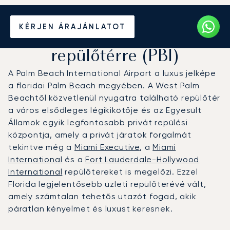
Magánrepülőgép bérlése a
KÉRJEN ÁRAJÁNLATOT
Palm Beach-i nemzetközi
repülőtérre (PBI)
A Palm Beach International Airport a luxus jelképe
a floridai Palm Beach megyében. A West Palm
Beachtől közvetlenül nyugatra található repülőtér
a város elsődleges légikikötője és az Egyesült
Államok egyik legfontosabb privát repülési
központja, amely a privát járatok forgalmát
tekintve még a
Miami Executive
, a
Miami
International
és a
Fort Lauderdale-Hollywood
International
repülőtereket is megelőzi. Ezzel
Florida legjelentősebb üzleti repülőterévé vált,
amely számtalan tehetős utazót fogad, akik
páratlan kényelmet és luxust keresnek.