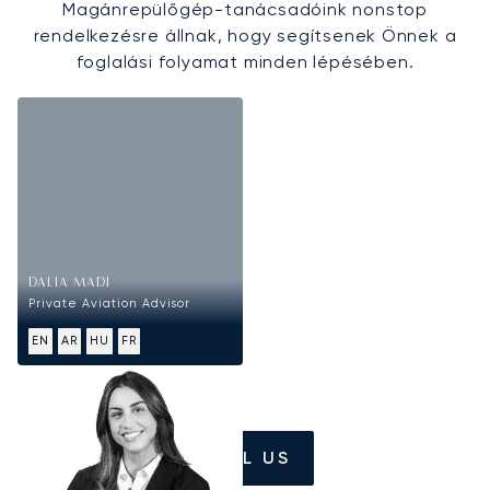
Magánrepülőgép-tanácsadóink nonstop
rendelkezésre állnak, hogy segítsenek Önnek a
foglalási folyamat minden lépésében.
DALIA MADI
Private Aviation Advisor
EN
AR
HU
FR
CALL US