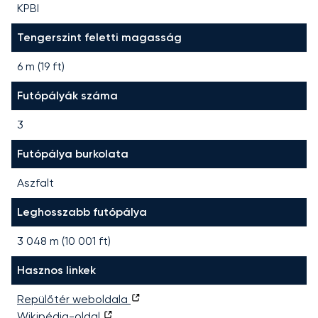
KPBI
Tengerszint feletti magasság
6 m (19 ft)
Futópályák száma
3
Futópálya burkolata
Aszfalt
Leghosszabb futópálya
3 048
m (
10 001
ft)
Hasznos linkek
Repülőtér weboldala
Wikipédia-oldal