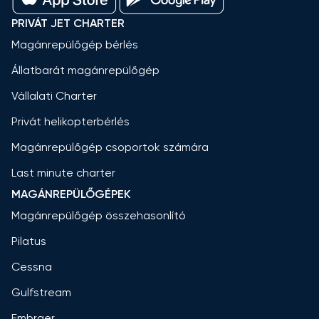
PRIVÁT JET CHARTER
Magánrepülőgép bérlés
Állatbarát magánrepülőgép
Vállalati Charter
Privát helikopterbérlés
Magánrepülőgép csoportok számára
Last minute charter
MAGÁNREPÜLŐGÉPEK
Magánrepülőgép összehasonlító
Pilatus
Cessna
Gulfstream
Embraer