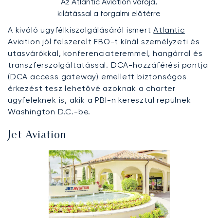
Az Atlantic Aviation várója,
kilátással a forgalmi előtérre
A kiváló ügyfélkiszolgálásáról ismert
Atlantic
Aviation
jól felszerelt FBO-t kínál személyzeti és
utasvárókkal, konferenciateremmel, hangárral és
transzferszolgáltatással. DCA-hozzáférési pontja
(DCA access gateway) emellett biztonságos
érkezést tesz lehetővé azoknak a charter
ügyfeleknek is, akik a PBI-n keresztül repülnek
Washington D.C.-be.
Jet Aviation