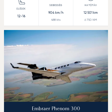
904
km/h
12 501
km
12-16
488
kts
6 750
NM
Embraer Phenom 300