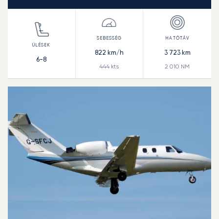
822
km/h
3 723
km
6-8
444
kts
2 010
NM