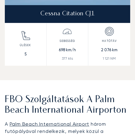
Cessna Citation CJ1
698
km/h
2 076
km
5
377
kts
1 121
NM
FBO Szolgáltatások A Palm
Beach International Airporton
A
Palm Beach International Airport
három
futópályával rendelkezik, melyek közül a