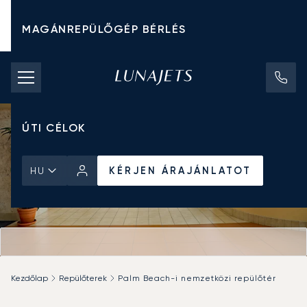
MAGÁNREPÜLŐGÉP BÉRLÉS
CHARTER ÁRAK
MAGÁNREPÜLŐGÉPEK
ÚTI CÉLOK
KÉRJEN ÁRAJÁNLATOT
HU
Kezdőlap
Repülőterek
Palm Beach-i nemzetközi repülőtér