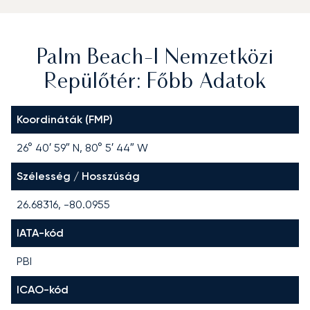
Palm Beach-I Nemzetközi
Repülőtér: Főbb Adatok
Koordináták (FMP)
26° 40′ 59″ N, 80° 5′ 44″ W
Szélesség / Hosszúság
26.68316, -80.0955
IATA-kód
PBI
ICAO-kód