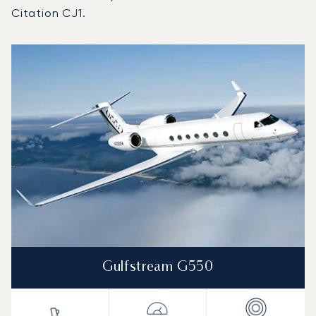
Citation CJ1.
Palm Beach-i nemzetközi repülőtér : A 3 legtöbbet repült
Repülőgép fotója
Repülőgép-típus
Ülőhelyek
Sebesség (km/h)
Sebesség (csomó)
Hatótávolság (km)
Hatótávolság (NM)
Gulfstream G550