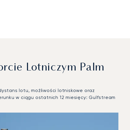
rcie Lotniczym Palm
ystans lotu, możliwości lotniskowe oraz
unku w ciągu ostatnich 12 miesięcy: Gulfstream
25 roku