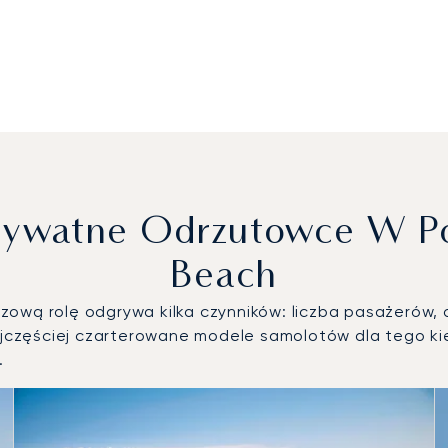
Prywatne Odrzutowce W Po
Beach
ową rolę odgrywa kilka czynników: liczba pasażerów, d
częściej czarterowane modele samolotów dla tego kier
.
statków powietrznych według liczby operacji lotniczych w 20