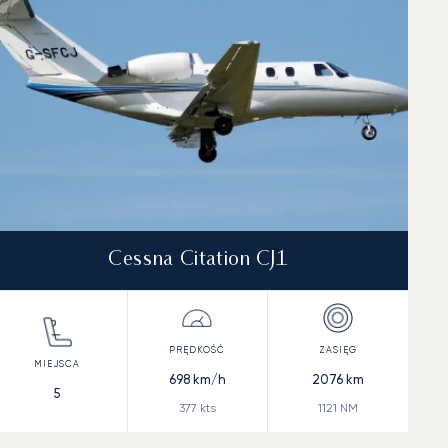
Cessna Citation CJ1
698
km/h
2076
km
5
377
kts
1121
NM