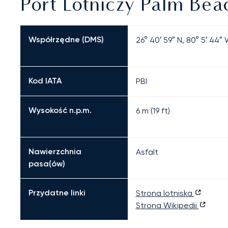
Port Lotniczy Palm Bea
Współrzędne (DMS)
26° 40′ 59″ N, 80° 5′ 44″
Kod IATA
PBI
Wysokość n.p.m.
6 m (19 ft)
Nawierzchnia
Asfalt
pasa(ów)
Przydatne linki
Strona lotniska
Strona Wikipedii