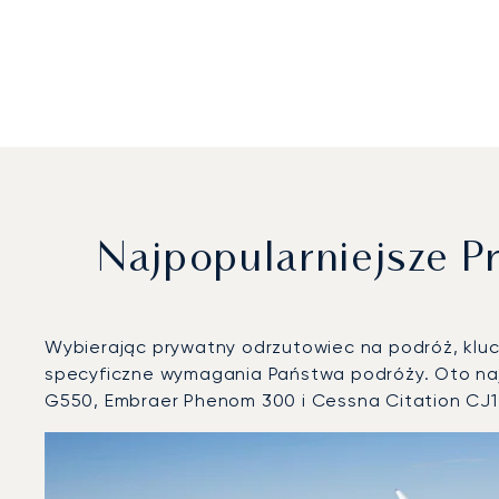
Najpopularniejsze 
Wybierając prywatny odrzutowiec na podróż, klucz
specyficzne wymagania Państwa podróży. Oto naj
G550, Embraer Phenom 300 i Cessna Citation CJ1
Port lotniczy Palm Beach : 3 najpopularniejsze modele 
Zdjęcie samolotu
Model samolotu
Miejsca
Prędkość (km/h)
Prędkość (węzły)
Zasięg (km)
Zasięg (NM)