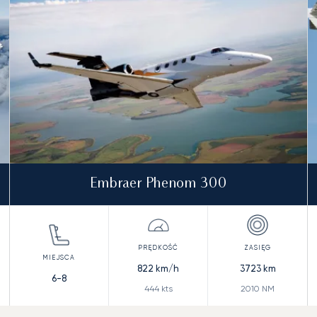
Embraer Phenom 300
822
km/h
3723
km
6-8
444
kts
2010
NM