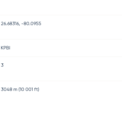
26.68316, -80.0955
KPBI
3
3048
m (
10 001
ft)