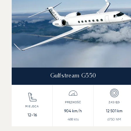
Gulfstream G550
904
km/h
12 501
km
12-16
488
kts
6750
NM